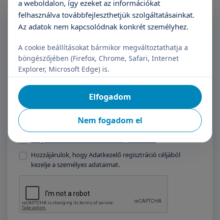
a weboldalon, így ezeket az információkat
felhasználva továbbfejleszthetjük szolgáltatásainkat.
Feliratkozás a Triton
Az adatok nem kapcsolódnak konkrét személyhez.
Hírlevélre
A cookie beállításokat bármikor megváltoztathatja a
böngészőjében (Firefox, Chrome, Safari, Internet
Név
E-mail cím
Explorer, Microsoft Edge) is.
Elfogadom
Feliratkozás
Nem fogadom el
Megismertem az adatkezelési tájékoztatót.
Hozzájárulok, hogy Adatkezelő regisztráció céljából
kezelje a személyes adataimat.