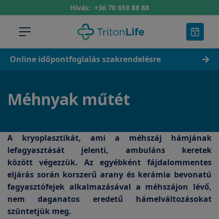
Hívás:
+36 70 659 88 88
Online időpontfoglalás szakrendelésre
Méhnyak műtét
A kryoplasztikát, ami a méhszáj hámjának
lefagyasztását jelenti, ambuláns keretek
között végezzük. Az egyébként fájdalommentes
eljárás során korszerű arany és kerámia bevonatú
fagyasztófejek alkalmazásával a méhszájon lévő,
nem daganatos eredetű hámelváltozásokat
szüntetjük meg.