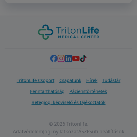
TritonLife Csoport
Csapatunk
Hírek
Tudástár
Fenntarthatóság
Pácienstörténetek
Betegjogi képviselő és tájékoztatók
© 2026 Tritonlife.
Adatvédelem
Jogi nyilatkozat
ÁSZF
Süti beállítások