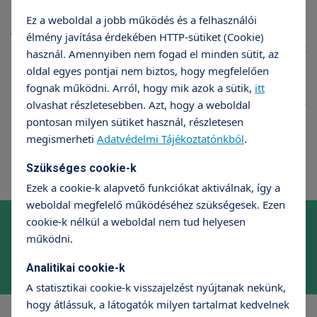
szervezetben végzett károsodás a legminimálisabb.
Ez a weboldal a jobb működés és a felhasználói
A rendszerint 10-30 percig tartó műtétek intravénás
élmény javítása érdekében HTTP-sütiket (Cookie)
altatásban történnek. A méhszájon történt
használ. Amennyiben nem fogad el minden sütit, az
beavatkozás után pácienseink néhány órás
oldal egyes pontjai nem biztos, hogy megfelelően
megfigyelésben részesülnek. Az igényes környezet,
fognak működni. Arról, hogy mik azok a sütik,
itt
készséges személyzet, barátságos légkör segít
olvashat részletesebben. Azt, hogy a weboldal
oldani az egyébként természetes szorongást.
pontosan milyen sütiket használ, részletesen
megismerheti
Adatvédelmi Tájékoztatónkból
.
Szükséges cookie-k
Ezek a cookie-k alapvető funkciókat aktiválnak, így a
weboldal megfelelő működéséhez szükségesek. Ezen
Online időpontfoglalás szakrendelésre
cookie-k nélkül a weboldal nem tud helyesen
működni.
Foglaljon időpontot kényelmesen, néhány kattintással!
Időpontfoglalás
Analitikai cookie-k
A statisztikai cookie-k visszajelzést nyújtanak nekünk,
hogy átlássuk, a látogatók milyen tartalmat kedvelnek