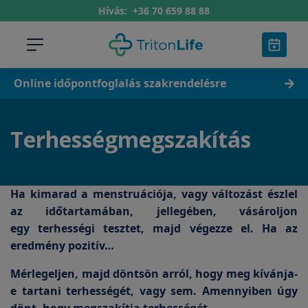
Hívás:
+36 70 659 88 88
Online időpontfoglalás szakrendelésre
Terhességmegszakítás
Ha kimarad a menstruációja, vagy változást észlel
az időtartamában, jellegében, vásároljon
egy terhességi tesztet, majd végezze el. Ha az
eredmény pozitív…
Mérlegeljen, majd döntsön arról, hogy meg kívánja-
e tartani terhességét, vagy sem. Amennyiben úgy