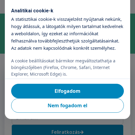
Analitikai cookie-k
A statisztikai cookie-k visszajelzést nyújtanak nekünk,
Online időpontfoglalás szakrendelésre
hogy átlássuk, a látogatók milyen tartalmat kedvelnek
Foglaljon időpontot kényelmesen, néhány kattintással!
a weboldalon, így ezeket az információkat
Időpontfoglalás
felhasználva továbbfejleszthetjük szolgáltatásainkat.
Az adatok nem kapcsolódnak konkrét személyhez.
A cookie beállításokat bármikor megváltoztathatja a
böngészőjében (Firefox, Chrome, Safari, Internet
Explorer, Microsoft Edge) is.
Feliratkozás a Triton
Hírlevélre
Elfogadom
Név
E-mail cím
Nem fogadom el
Feliratkozás