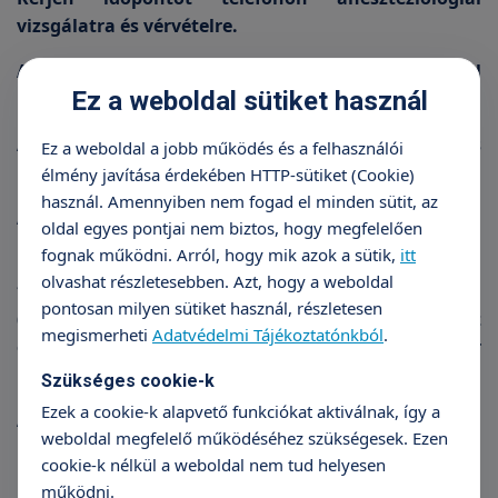
vizsgálatra és vérvételre.
A vizsgálatra vigye magával leleteit, a Szolgálattól
Ez a weboldal sütiket használ
kapott jegyzőkönyvet, a befizetett csekket.
A vizsgálaton tájékoztatják a beavatkozás
Ez a weboldal a jobb működés és a felhasználói
időpontjáról, menetéről, teendőiről
élmény javítása érdekében HTTP-sütiket (Cookie)
használ. Amennyiben nem fogad el minden sütit, az
Az intézménybe a beavatkozás reggelén kell
oldal egyes pontjai nem biztos, hogy megfelelően
megérkeznie.
fognak működni. Arról, hogy mik azok a sütik,
itt
olvashat részletesebben. Azt, hogy a weboldal
*A Családvédelmi Szolgálatok (CSVSZ) szabadon
pontosan milyen sütiket használ, részletesen
(lakóhelytől függetlenül) felkereshetőek az egész
megismerheti
Adatvédelmi Tájékoztatónkból
.
ország területén - nincs területi korlátozás. Akár
másik megyében működő CSVSZ is felkereshető.
Szükséges cookie-k
Ezek a cookie-k alapvető funkciókat aktiválnak, így a
A CSVSZ térítésmentes ellátást, tanácsadást nyújt.
weboldal megfelelő működéséhez szükségesek. Ezen
cookie-k nélkül a weboldal nem tud helyesen
működni.