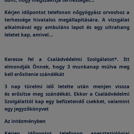
dönt, hogy megszakítja terhességét…
Kérjen időpontot telefonon nőgyógyász orvoshoz a
terhessége hivatalos megállapítására. A vizsgálat
alkalmával egy ambuláns lapot és egy ultrahang
leletet kap, amivel...
Keresse fel a Családvédelmi Szolgálatot*. Itt
elmondják Önnek, hogy 3 munkanap múlva meg
kell erősítenie szándékát
3 nap türelmi idő letelte után menjen vissza
és erősítse meg szándékát. Ekkor a Családvédelmi
Szolgálattól kap egy befizetendő csekket, valamint
egy jegyzőkönyvet
Az intézményben
Kérjen időpontot telefonon aneszteziológiai