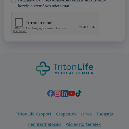
Hozzájárulok, hogy Adatkezelő regisztráció céljából
kezelje a személyes adataimat.
TritonLife Csoport
Csapatunk
Hírek
Tudástár
Fenntarthatóság
Pácienstörténetek