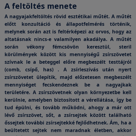
A feltöltés menete
A nagyajakfeltöltés rövid esztétikai műtét. A műtét
előtt konzultáció és állapotfelmérés történik,
melynek során azt is feltérképezi az orvos, hogy az
altatásnak nincs-e valamilyen akadálya. A műtét
során vékony fémcsövön keresztül, steril
körülmények között kis mennyiségű zsírszövetet
szívnak le a beteggel előre megbeszélt testtájról
(comb, csípő, has) . A zsírleszívás után nyert
zsírszövetet ülepítik, majd előzetesen megbeszélt
mennyiséget fecskendeznek be a nagyajkak
területére. A zsírszövetnek olyan környezetbe kell
kerülnie, amelyben biztosított a vérellátása, így be
tud épülni, és tovább működni, ahogy a már ott
lévő zsírszövet, sőt, a zsírsejtek között található
őssejtek további zsírsejtekké fejlődhetnek. Ám, ha a
beültetett sejtek nem maradnak életben, akkor