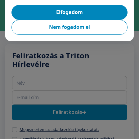
Foglaljon időpontot kényelmesen, néhány kattintással!
Elfogadom
Időpontfoglalás
Nem fogadom el
Feliratkozás a Triton
Hírlevélre
Név
E-mail cím
Feliratkozás
Megismertem az adatkezelési tájékoztatót.