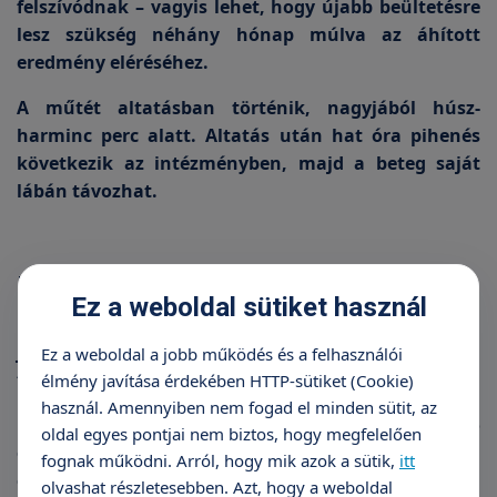
felszívódnak – vagyis lehet, hogy újabb beültetésre
lesz szükség néhány hónap múlva az áhított
eredmény eléréséhez.
A műtét altatásban történik, nagyjából húsz-
harminc perc alatt. Altatás után hat óra pihenés
következik az intézményben, majd a beteg saját
lábán távozhat.
Műtét után
Ez a weboldal sütiket használ
Műtét után hűteni kell az érintett területeket,
jégzselével, vagy mással lényeg, hogy ügyeljünk a
Ez a weboldal a jobb működés és a felhasználói
tisztaságra.
élmény javítása érdekében HTTP-sütiket (Cookie)
használ. Amennyiben nem fogad el minden sütit, az
Nagyajak feltöltése után értelemszerűen nem jó
oldal egyes pontjai nem biztos, hogy megfelelően
olyan tevékenységet végezni, amely igénybe veszi
fognak működni. Arról, hogy mik azok a sütik,
itt
ezt a területet, kerülni kell az ütődést, nyomást,
olvashat részletesebben. Azt, hogy a weboldal