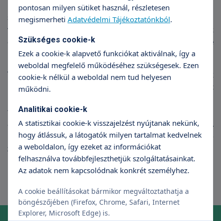
masszázst. Pár hétig tilos az ülőfürdő, az uszoda, a
pontosan milyen sütiket használ, részletesen
szauna. Kezdetben tapasztalhat színváltozást:
megismerheti
Adatvédelmi Tájékoztatónkból
.
világosabb vagy éppenséggel sötétebb lesz az
Szükséges cookie-k
érintett terület. Ha bármilyen kérdése van, keresse
Ezek a cookie-k alapvető funkciókat aktiválnak, így a
újra orvosát!
weboldal megfelelő működéséhez szükségesek. Ezen
Vajon kinek nem jutott eszébe még, hogy testének
cookie-k nélkül a weboldal nem tud helyesen
bizonyos tájékáról szívesen átcsoportosítaná a zsírt
működni.
máshová? Ez ma már nem csak álom. Azokra a
Analitikai cookie-k
területekre, ahová több gömbölyűséget szeretnénk,
A statisztikai cookie-k visszajelzést nyújtanak nekünk,
átkerülhet a zsírszövet onnan, ahol túl sok van. A
hogy átlássuk, a látogatók milyen tartalmat kedvelnek
nagyajak feltöltést komolyabb, alakformáló
a weboldalon, így ezeket az információkat
zsírleszívással összekötve is kérheti!
felhasználva továbbfejleszthetjük szolgáltatásainkat.
Az adatok nem kapcsolódnak konkrét személyhez.
A cookie beállításokat bármikor megváltoztathatja a
böngészőjében (Firefox, Chrome, Safari, Internet
Explorer, Microsoft Edge) is.
Online időpontfoglalás szakrendelésre