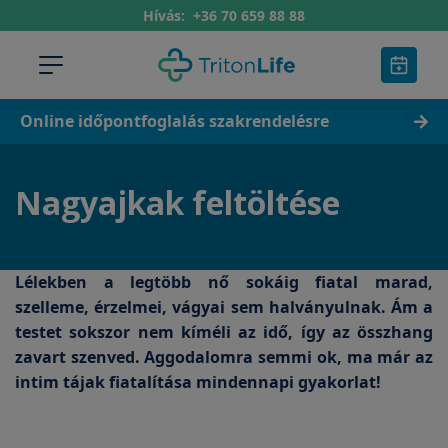
Hívás:
+36 70 659 88 88
Online időpontfoglalás szakrendelésre
Nagyajkak feltöltése
Lélekben a legtöbb nő sokáig fiatal marad,
szelleme, érzelmei, vágyai sem halványulnak. Ám a
testet sokszor nem kíméli az idő, így az összhang
zavart szenved. Aggodalomra semmi ok, ma már az
intim tájak fiatalítása mindennapi gyakorlat!