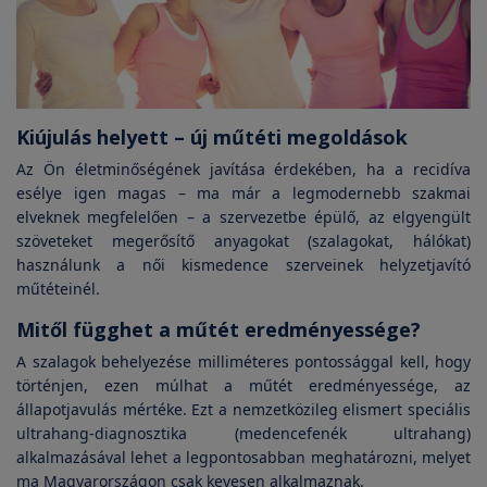
Kiújulás helyett – új műtéti megoldások
Az Ön életminőségének javítása érdekében, ha a recidíva
esélye igen magas – ma már a legmodernebb szakmai
elveknek megfelelően – a szervezetbe épülő, az elgyengült
szöveteket megerősítő anyagokat (szalagokat, hálókat)
használunk a női kismedence szerveinek helyzetjavító
műtéteinél.
Mitől függhet a műtét eredményessége?
A szalagok behelyezése milliméteres pontossággal kell, hogy
történjen, ezen múlhat a műtét eredményessége, az
állapotjavulás mértéke. Ezt a nemzetközileg elismert speciális
ultrahang-diagnosztika (medencefenék ultrahang)
alkalmazásával lehet a legpontosabban meghatározni, melyet
ma Magyarországon csak kevesen alkalmaznak.