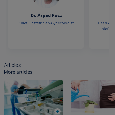
Dr. Árpád Rucz
Dr
Chief Obstetrician-Gynecologist
Head of 
Chief Ob
Articles
More articles