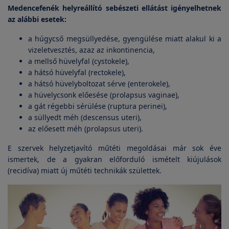
Medencefenék helyreállító sebészeti ellátást igényelhetnek
az alábbi esetek:
a húgycső megsüllyedése, gyengülése miatt alakul ki a
vizeletvesztés, azaz az inkontinencia,
a mellső hüvelyfal (cystokele),
a hátsó hüvelyfal (rectokele),
a hátsó hüvelyboltozat sérve (enterokele),
a hüvelycsonk előesése (prolapsus vaginae),
a gát régebbi sérülése (ruptura perinei),
a süllyedt méh (descensus uteri),
az előesett méh (prolapsus uteri).
E szervek helyzetjavító műtéti megoldásai már sok éve
ismertek, de a gyakran előforduló ismételt kiújulások
(recidíva) miatt új műtéti technikák születtek.