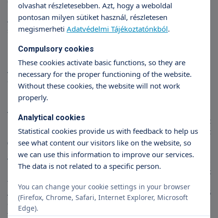
elhelyezkedése.
olvashat részletesebben. Azt, hogy a weboldal
pontosan milyen sütiket használ, részletesen
Amennyiben a süllyedések a húgycsövön túl egyéb szélesebb
megismerheti
Adatvédelmi Tájékoztatónkból
.
szöveti elemeket, vagy a méh függesztő szalagjait is érintik,
nagyobb felületű protézis anyagokra, hálókra van szükség a
Compulsory cookies
kismedencei anatómia helyreállítása érdekében.
These cookies activate basic functions, so they are
A műtéti megoldásokat az ügyfél igényeihez, a szakmai
necessary for the proper functioning of the website.
elvekhez és az aneszteziológiai (altató orvosi) szempontokhoz
Without these cookies, the website will not work
igazítjuk minden esetben.
properly.
A hüvelyi megoldás mellett egyre gyakrabban alkalmazzuk a
Analytical cookies
hasi úton, hálóval végzett rögzítéseket! Ekkor a keresztcsont
Statistical cookies provide us with feedback to help us
beugró pereméhez fixáljuk a kicsúszó kismedencei szerveket
(Promontofixáció).
see what content our visitors like on the website, so
we can use this information to improve our services.
Válogatott esetekben a méh megtartásával, laparoscopos
The data is not related to a specific person.
úton is történhet ez a műtét. A műtétet követően hónapok
telhetnek el, amíg a szövetbarát anyag véglegesen beépül.
You can change your cookie settings in your browser
Addig enyhe kellemetlen érzéseket, mint például feszülő
(Firefox, Chrome, Safari, Internet Explorer, Microsoft
érzés az altestben, házaséletnél érzékenység… stb.
Edge).
tapasztalhat a páciens.