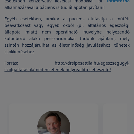
esetekben konzervatív kezelési módokkal, pl.
intimtorna
alkalmazásával a páciens is tud állapotán javítani!
Egyéb esetekben, amikor a páciens elutasítja a műtéti
beavatkozást vagy egyéb okból (pl. általános egészségi
állapota miatt) nem operálható, hüvelybe helyezendő
különböző alakú pesszáriumokat tudunk ajánlani, mely
szintén hozzájárulhat az életminőség javulásához, tünetek
csökkenéséhez.
Forrás:
http://drsiposattila.hu/egeszsegugyi-
szolgaltatasok/medencefenek-helyreallito-sebeszete/