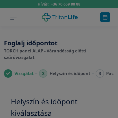
Hívás:
+36 70 659 88 88
Foglalj időpontot
TORCH panel ALAP - Várandósság előtti
szűrővizsgálat
Vizsgálat
2
Helyszín és időpont
3
Pácie
Helyszín és időpont
kiválasztása