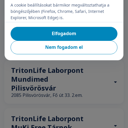
Magánkórház Miskolc
A cookie beállításokat bármikor megváltoztathatja a
Miskolc, Andrássy Gyula u. 96, 3534
böngészőjében (Firefox, Chrome, Safari, Internet
Explorer, Microsoft Edge) is.
TritonLife Laborpont
Elfogadom
Mundimed Fót Auchan
2151 Fót, Fehérkő u. 1.
Nem fogadom el
TritonLife Laborpont
Mundimed
Pilisvörösvár
2085 Pilisvörösvár, Fő út 33. 2.em.
TritonLife Laborpont
MuKi Free Tárnok