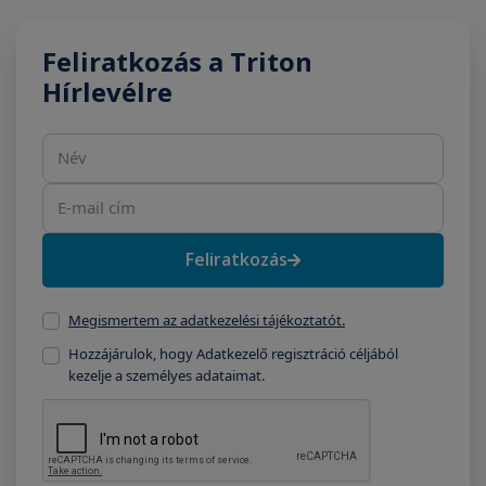
Feliratkozás a Triton
Hírlevélre
Név
E-mail cím
Feliratkozás
Megismertem az adatkezelési tájékoztatót.
Hozzájárulok, hogy Adatkezelő regisztráció céljából
kezelje a személyes adataimat.