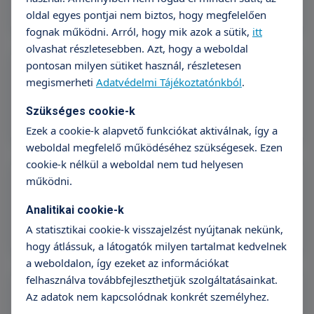
7400 Kaposvár, Ezredév u. 12.
oldal egyes pontjai nem biztos, hogy megfelelően
fognak működni. Arról, hogy mik azok a sütik,
itt
olvashat részletesebben. Azt, hogy a weboldal
pontosan milyen sütiket használ, részletesen
TritonLife Medical
megismerheti
Adatvédelmi Tájékoztatónkból
.
Center Eger
3300 Eger, Törvényház út 4. (Agria
Szükséges cookie-k
Park Pláza II. emelet)
Ezek a cookie-k alapvető funkciókat aktiválnak, így a
weboldal megfelelő működéséhez szükségesek. Ezen
cookie-k nélkül a weboldal nem tud helyesen
TritonLife Medical
működni.
Center Veszprém
Analitikai cookie-k
8200 Veszprém, Vörösmarty Mihály tér
A statisztikai cookie-k visszajelzést nyújtanak nekünk,
4
hogy átlássuk, a látogatók milyen tartalmat kedvelnek
a weboldalon, így ezeket az információkat
felhasználva továbbfejleszthetjük szolgáltatásainkat.
TritonLife
Az adatok nem kapcsolódnak konkrét személyhez.