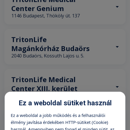
Center Genium
1146 Budapest, Thököly út. 137
TritonLife
Magánkórház Budaörs
2040 Budaörs, Kossuth Lajos u. 5.
TritonLife Medical
Center XIII. kerület
1134 Budapest, Róbert Károly körút 64.
Ez a weboldal sütiket használ
Ez a weboldal a jobb működés és a felhasználói
TritonLife
élmény javítása érdekében HTTP-sütiket (Cookie)
Magánkórház Kaposvár
használ. Amennyiben nem fogad el minden sütit, az