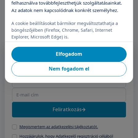
felhasználva továbbfejleszthetjük szolgáltatásainkat.
Az adatok nem kapcsolódnak konkrét személyhez.
A cookie beállításokat bármikor megváltoztathatja a
böngészőjében (Firefox, Chrome, Safari, Internet
Explorer, Microsoft Edge) is.
Feliratkozás a Triton
Elfogadom
Hírlevélre
Nem fogadom el
Név
E-mail cím
Feliratkozás
Megismertem az adatkezelési tájékoztatót.
Hozzájárulok, hogy Adatkezelő regisztráció céljából