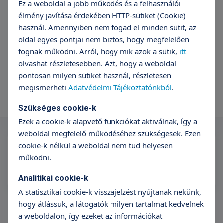
Ez a weboldal a jobb működés és a felhasználói
Város
élmény javítása érdekében HTTP-sütiket (Cookie)
használ. Amennyiben nem fogad el minden sütit, az
Budapest
oldal egyes pontjai nem biztos, hogy megfelelően
fognak működni. Arról, hogy mik azok a sütik,
itt
Intézmény
olvashat részletesebben. Azt, hogy a weboldal
pontosan milyen sütiket használ, részletesen
TritonLife Medical Center XIII.
megismerheti
Adatvédelmi Tájékoztatónkból
.
kerület
Szükséges cookie-k
Ezek a cookie-k alapvető funkciókat aktiválnak, így a
weboldal megfelelő működéséhez szükségesek. Ezen
TritonLife Medical
cookie-k nélkül a weboldal nem tud helyesen
működni.
Center XIII. kerület
1134 Budapest, Róbert Károly körút 64.
Analitikai cookie-k
A statisztikai cookie-k visszajelzést nyújtanak nekünk,
hogy átlássuk, a látogatók milyen tartalmat kedvelnek
a weboldalon, így ezeket az információkat