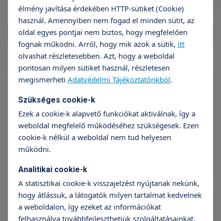
élmény javítása érdekében HTTP-sütiket (Cookie)
használ. Amennyiben nem fogad el minden sütit, az
oldal egyes pontjai nem biztos, hogy megfelelően
fognak működni. Arról, hogy mik azok a sütik,
itt
olvashat részletesebben. Azt, hogy a weboldal
pontosan milyen sütiket használ, részletesen
Neurológiai szakorvosi vizsgálat
megismerheti
Adatvédelmi Tájékoztatónkból
.
A neurológiai vizsgálat célja az idegrendszer
állapotának felmérése és az esetleges betegségek
Szükséges cookie-k
azonosítása.
Tovább olvasom
Ezek a cookie-k alapvető funkciókat aktiválnak, így a
weboldal megfelelő működéséhez szükségesek. Ezen
32 990 Ft
cookie-k nélkül a weboldal nem tud helyesen
Időpontfoglalás
Részletek
működni.
Analitikai cookie-k
A statisztikai cookie-k visszajelzést nyújtanak nekünk,
Neurológiai szakorvosi javaslat
hogy átlássuk, a látogatók milyen tartalmat kedvelnek
13 990 Ft
a weboldalon, így ezeket az információkat
felhasználva továbbfejleszthetjük szolgáltatásainkat.