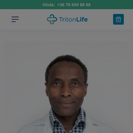
Hívás:
+36 70 659 88 88