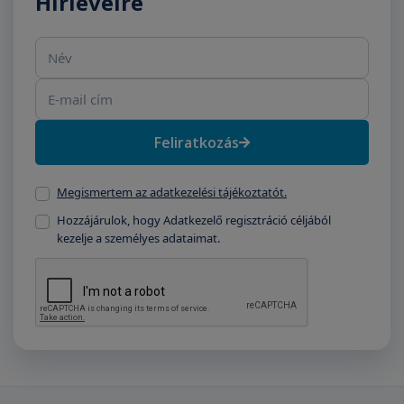
Hírlevélre
Név
E-mail cím
Feliratkozás
Megismertem az adatkezelési tájékoztatót.
Hozzájárulok, hogy Adatkezelő regisztráció céljából
kezelje a személyes adataimat.