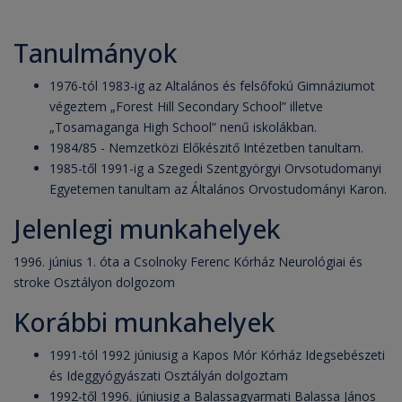
Tanulmányok
1976-tól 1983-ig az Altalános és felsőfokú Gimnáziumot
végeztem „Forest Hill Secondary School” illetve
„Tosamaganga High School” nenű iskolákban.
1984/85 - Nemzetközi Előkészitő Intézetben tanultam.
1985-től 1991-ig a Szegedi Szentgyörgyi Orvsotudomanyi
Egyetemen tanultam az Általános Orvostudományi Karon.
Jelenlegi munkahelyek
1996. június 1. óta a Csolnoky Ferenc Kórház Neurológiai és
stroke Osztályon dolgozom
Korábbi munkahelyek
1991-tól 1992 júniusig a Kapos Mór Kórház Idegsebészeti
és Ideggyógyászati Osztályán dolgoztam
1992-től 1996. júniusig a Balassagyarmati Balassa János