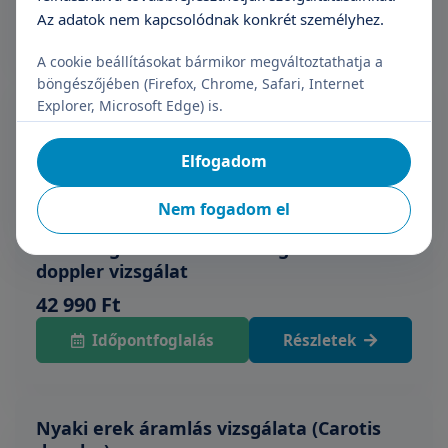
+36 70 659 88 88
Részletek
Az adatok nem kapcsolódnak konkrét személyhez.
A cookie beállításokat bármikor megváltoztathatja a
böngészőjében (Firefox, Chrome, Safari, Internet
Neurológiai gyógyszerelés ellenőrzése
Explorer, Microsoft Edge) is.
27 990 Ft
Elfogadom
+36 70 659 88 88
Részletek
Nem fogadom el
Neurológiai szakorvosi vizsgálat + carotis
doppler vizsgálat
42 990 Ft
Időpontfoglalás
Részletek
Nyaki erek áramlás vizsgálata (Carotis