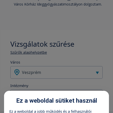
Város Kórház Ideggyógyászatimosztályon dolgoztam.
Vizsgálatok szűrése
Szűrők alaphelyzetbe
Város
Veszprém
Intézmény
TritonLife Medical Center Veszprém
Ez a weboldal sütiket használ
Ez a weboldal a jobb működés és a felhasználói