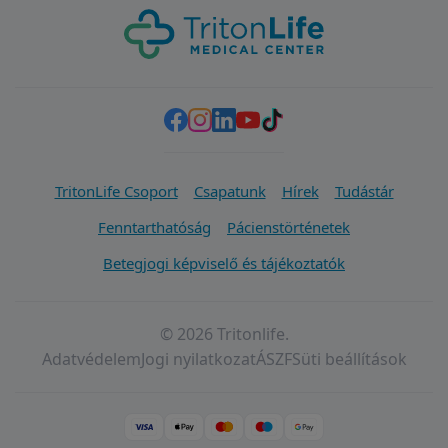
TritonLife Csoport
Csapatunk
Hírek
Tudástár
Fenntarthatóság
Pácienstörténetek
Betegjogi képviselő és tájékoztatók
© 2026 Tritonlife.
Adatvédelem
Jogi nyilatkozat
ÁSZF
Süti beállítások