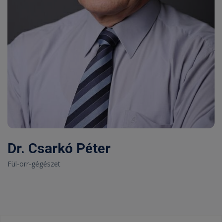
Dr. Csarkó Péter
Fül-orr-gégészet