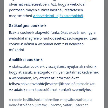
Fül-orr-gégészeti szakorvosi vizsgálat
olvashat részletesebben. Azt, hogy a weboldal
pontosan milyen sütiket használ, részletesen
Árak megtekintése
megismerheti
Adatvédelmi Tájékoztatónkból
.
Időpontfoglalás
Részletek
Szükséges cookie-k
Ezek a cookie-k alapvető funkciókat aktiválnak, így a
weboldal megfelelő működéséhez szükségesek. Ezen
cookie-k nélkül a weboldal nem tud helyesen
Alvásvizsgálat (Felnőtt)
működni.
Árak megtekintése
Analitikai cookie-k
+36 70 659 88 88
Részletek
A statisztikai cookie-k visszajelzést nyújtanak nekünk,
hogy átlássuk, a látogatók milyen tartalmat kedvelnek
a weboldalon, így ezeket az információkat
felhasználva továbbfejleszthetjük szolgáltatásainkat.
Tympanometria
Az adatok nem kapcsolódnak konkrét személyhez.
A vizsgálat csak szakorvosi vizsgálattal együtt vehető
igénybe.
Tovább olvasom
A cookie beállításokat bármikor megváltoztathatja a
böngészőjében (Firefox, Chrome, Safari, Internet
Árak megtekintése