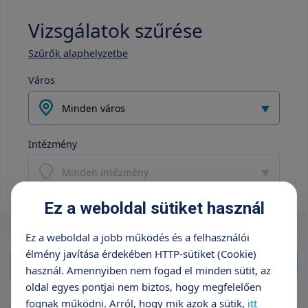
Vizsgálatok szűrése
Szűrők alaphelyzetbe
Város
Minden város
Intézmény
Minden intézmény
Ez a weboldal sütiket használ
Ez a weboldal a jobb működés és a felhasználói
élmény javítása érdekében HTTP-sütiket (Cookie)
használ. Amennyiben nem fogad el minden sütit, az
oldal egyes pontjai nem biztos, hogy megfelelően
fognak működni. Arról, hogy mik azok a sütik,
itt