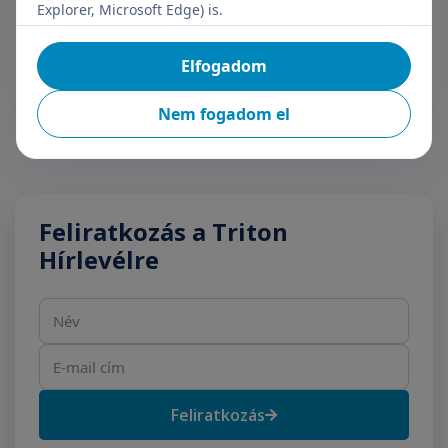
Explorer, Microsoft Edge) is.
+36 70 659 88 88
Részletek
Elfogadom
Nem fogadom el
Feliratkozás a Triton
Hírlevélre
Név
E-mail cím
Feliratkozás