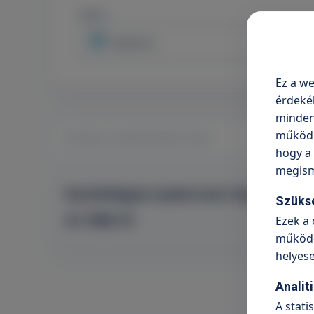
Város
Budaörs
Ez a we
érdeké
minden 
működni
hogy a 
megism
Kardiológiai szakorvosi vizsgálat
Szüks
41 990 Ft
Ezek a 
működé
helyes
Analit
A stati