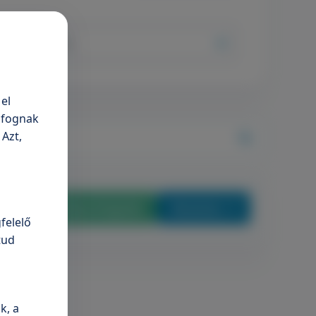
órház Budaörs
el
n fognak
 Azt,
Időpontfoglalás
Részletek
felelő
tud
k, a