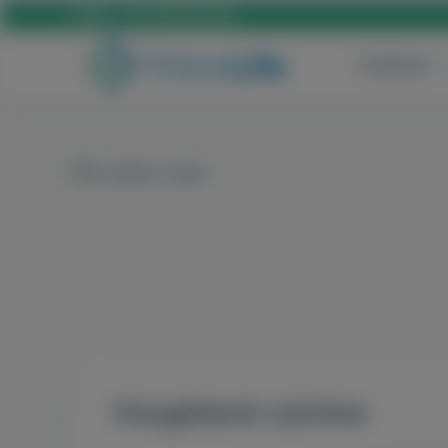
Hívás:
+36 70 659 88 88
Szülészet
Vizsgálatok szűrése