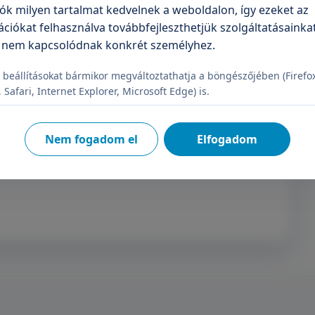
ók milyen tartalmat kedvelnek a weboldalon, így ezeket az
ciókat felhasználva továbbfejleszthetjük szolgáltatásainkat
írlevélre
 nem kapcsolódnak konkrét személyhez.
 beállításokat bármikor megváltoztathatja a böngészőjében (Firefo
Feliratkozás
Safari, Internet Explorer, Microsoft Edge) is.
Nem fogadom el
Elfogadom
elje a személyes adataimat.