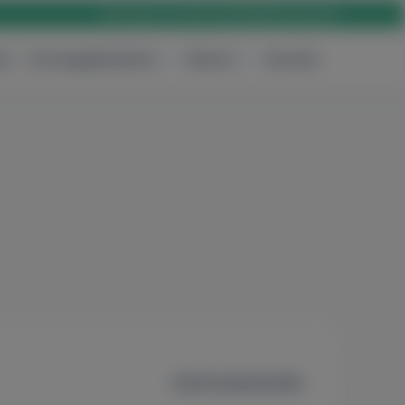
Rólunk
Karrier
Elérhetőség
Bejelentkezés
ak
Csomagajánlataink
Rólunk
Keresés
Szűrők alaphelyzetbe