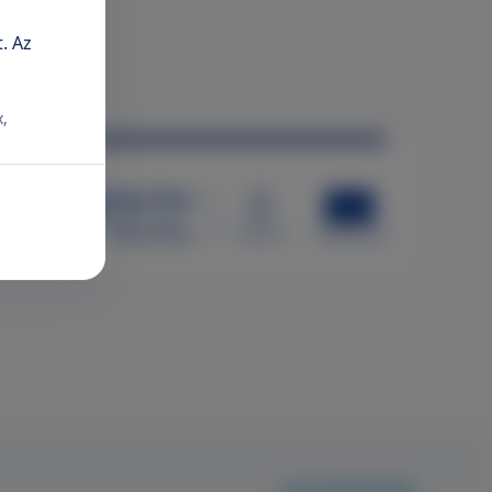
. Az
x,