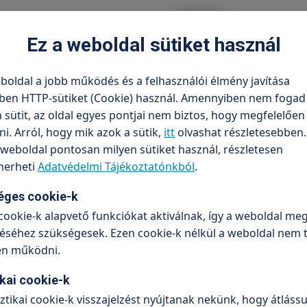
Intézmény
Ez a weboldal sütiket használ
TritonLife Magánk
boldal a jobb működés és a felhasználói élmény javítása
ben HTTP-sütiket (Cookie) használ. Amennyiben nem fogad 
sütit, az oldal egyes pontjai nem biztos, hogy megfelelőe
. Arról, hogy mik azok a sütik,
itt
olvashat részletesebben.
weboldal pontosan milyen sütiket használ, részletesen
erheti
Adatvédelmi Tájékoztatónkból
.
éges cookie-k
cookie-k alapvető funkciókat aktiválnak, így a weboldal meg
séhez szükségesek. Ezen cookie-k nélkül a weboldal nem 
en működni.
ikai cookie-k
sztikai cookie-k visszajelzést nyújtanak nekünk, hogy átlássu