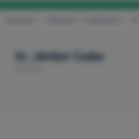
Központjaink
Vállalatoknak
Szolgáltatásaink
Ár
Dr. Jámbor Csaba
Kardiológia