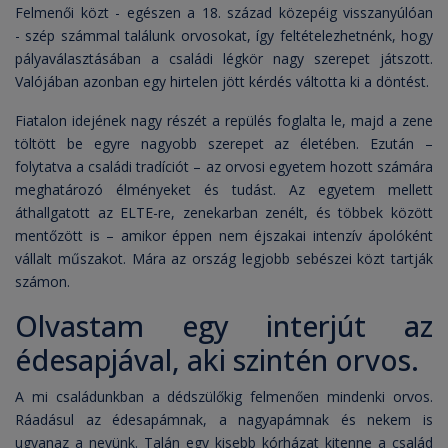
Felmenői közt - egészen a 18. század közepéig visszanyúlóan
- szép számmal találunk orvosokat, így feltételezhetnénk, hogy
pályaválasztásában a családi légkör nagy szerepet játszott.
Valójában azonban egy hirtelen jött kérdés váltotta ki a döntést.
Fiatalon idejének nagy részét a repülés foglalta le, majd a zene
töltött be egyre nagyobb szerepet az életében. Ezután –
folytatva a családi tradíciót – az orvosi egyetem hozott számára
meghatározó élményeket és tudást. Az egyetem mellett
áthallgatott az ELTE-re, zenekarban zenélt, és többek között
mentőzött is – amikor éppen nem éjszakai intenzív ápolóként
vállalt műszakot. Mára az ország legjobb sebészei közt tartják
számon.
Olvastam egy interjút az
édesapjával, aki szintén orvos.
A mi családunkban a dédszülőkig felmenően mindenki orvos.
Ráadásul az édesapámnak, a nagyapámnak és nekem is
ugyanaz a nevünk. Talán egy kisebb kórházat kitenne a család