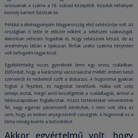
orvosainak a száma a 18. század közepétől. Közülük néhányan
komoly karriert futottak be.
Például a dédnagyanyám Magyarország első sebésznője volt. Az
országban ő tette le először nőként a sebészeti szakvizsgát.
Akkoriban nehezen fogadták el, hogy sebésznek készül, de az
eredményei láttán e tipikusan férfiak uralta szakma kénytelen
volt befogadni tagjai közé.
Egyébkéntelég vicces gyereknek lenni egy orvos családban.
Előfordult, hogy a karácsonyi vacsoraasztal mellett emberi belső
szervekről és nedvekről szólt a diskurzus. A húgommal gyakran
fogtuk a fejünket, és nagyokat nevettünk. Hiába volt szép
ünnepi asztal, mégis arról beszélgettek a családtagok, amivel a
hétköznapokban foglalkoztak. Közös történeteket elevenítettek
fel, vagy egymás pácienseiről kérdeztek, s nem volt ritka az
sem, hogy az emberi anyagcseréről csevegtek. A húgomnál ez a
téma mindig kiverte a biztosítékot.
Akkor egyértelmű volt, hogy