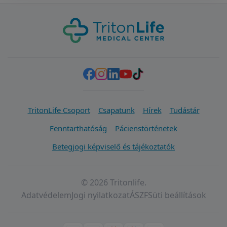
TritonLife Csoport
Csapatunk
Hírek
Tudástár
Fenntarthatóság
Pácienstörténetek
Betegjogi képviselő és tájékoztatók
© 2026 Tritonlife.
Adatvédelem
Jogi nyilatkozat
ÁSZF
Süti beállítások