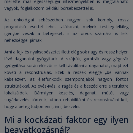
mellette más egészségügyi intézményekben is megtalálható
vagyok, foglalkozom például bőrsebészettel is.
Az onkológiai sebészetben nagyon sok komoly, rossz
prognózisú esettel lehet találkozni, melyek testileg-lelkileg
igénybe veszik a betegeket, s az orvos számára is lelki
nehézséggel járnak.
Ami a fej- és nyaksebészetet illeti: elég sok nagy és rossz helyen
lévő daganatot gyógyítunk. A szájrák, garatrák vagy gégerák
gyógyítása során először el kell távolítani a daganatot, majd ezt
követi a rekonstruálás. Ezek a részek eléggé „be vannak
kábelezve”, az életfunkciók szempontjából nagyon fontos
struktúrákkal. Az evés-ivás, a rágás és a beszéd erre a területre
lokalizálódik. Bármilyen kezelés, daganat, műtét vagy
sugárkezelés történik, utána rehabilitálni és rekonstruálni kell,
hogy a beteg tudjon enni, inni, beszélni.
Mi a kockázati faktor egy ilyen
beavatkozásnál?