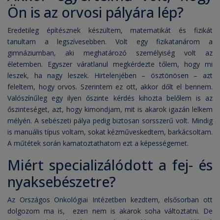
Ön is az orvosi pályára lép?
Eredetileg építésznek készültem, matematikát és fizikát
tanultam a legszívesebben. Volt egy fizikatanárom a
gimnáziumban, aki meghatározó személyiség volt az
életemben. Egyszer váratlanul megkérdezte tőlem, hogy mi
leszek, ha nagy leszek. Hirtelenjében – ösztönösen – azt
feleltem, hogy orvos. Szerintem ez ott, akkor dőlt el bennem.
Valószínűleg egy ilyen őszinte kérdés kihozta belőlem is az
őszinteséget, azt, hogy kimondjam, mit is akarok igazán lelkem
mélyén. A sebészeti pálya pedig biztosan sorsszerű volt. Mindig
is manuális típus voltam, sokat kézműveskedtem, barkácsoltam.
A műtétek során kamatoztathatom ezt a képességemet.
Miért specializálódott a fej- és
nyaksebészetre?
Az Országos Onkológiai Intézetben kezdtem, elsősorban ott
dolgozom ma is, ezen nem is akarok soha változtatni. De