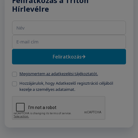
Feliratkozás a Triton
Hírlevélre
Név
E-mail cím
Feliratkozás
Megismertem az adatkezelési tájékoztatót.
Hozzájárulok, hogy Adatkezelő regisztráció céljából
kezelje a személyes adataimat.