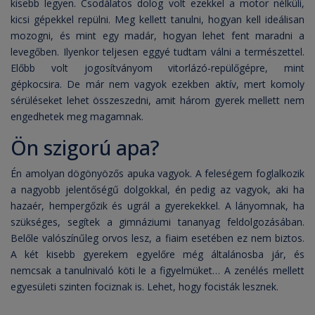
kisebb legyen. Csodálatos dolog volt ezekkel a motor nélküli,
kicsi gépekkel repülni. Meg kellett tanulni, hogyan kell ideálisan
mozogni, és mint egy madár, hogyan lehet fent maradni a
levegőben. Ilyenkor teljesen eggyé tudtam válni a természettel.
Előbb volt jogosítványom vitorlázó-repülőgépre, mint
gépkocsira. De már nem vagyok ezekben aktív, mert komoly
sérüléseket lehet összeszedni, amit három gyerek mellett nem
engedhetek meg magamnak.
Ön szigorú apa?
Én amolyan dögönyözős apuka vagyok. A feleségem foglalkozik
a nagyobb jelentőségű dolgokkal, én pedig az vagyok, aki ha
hazaér, hempergőzik és ugrál a gyerekekkel. A lányomnak, ha
szükséges, segítek a gimnáziumi tananyag feldolgozásában.
Belőle valószínűleg orvos lesz, a fiaim esetében ez nem biztos.
A két kisebb gyerekem egyelőre még általánosba jár, és
nemcsak a tanulnivaló köti le a figyelmüket… A zenélés mellett
egyesületi szinten fociznak is. Lehet, hogy focisták lesznek.