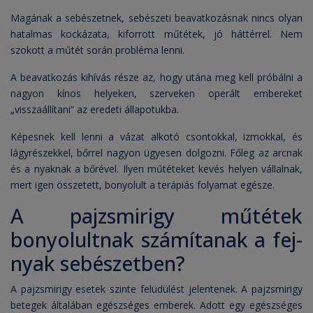
Magának a sebészetnek, sebészeti beavatkozásnak nincs olyan
hatalmas kockázata, kiforrott műtétek, jó háttérrel. Nem
szokott a műtét során probléma lenni.
A beavatkozás kihívás része az, hogy utána meg kell próbálni a
nagyon kínos helyeken, szerveken operált embereket
„visszaállítani” az eredeti állapotukba.
Képesnek kell lenni a vázat alkotó csontokkal, izmokkal, és
lágyrészekkel, bőrrel nagyon ügyesen dolgozni. Főleg az arcnak
és a nyaknak a bőrével. Ilyen műtéteket kevés helyen vállalnak,
mert igen összetett, bonyolult a terápiás folyamat egésze.
A pajzsmirigy műtétek
bonyolultnak számítanak a fej-
nyak sebészetben?
A pajzsmirigy esetek szinte felüdülést jelentenek. A pajzsmirigy
betegek általában egészséges emberek. Adott egy egészséges