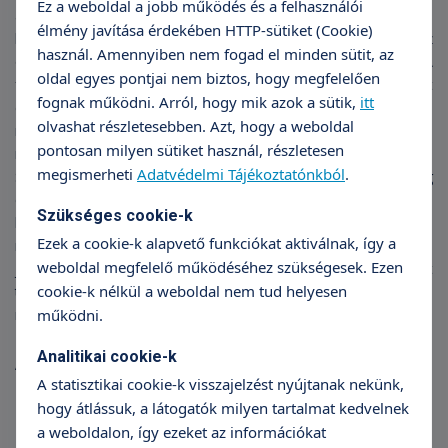
Ez a weboldal a jobb működés és a felhasználói
áthallgattam az ELTE-re, mert úgy éreztem, hogy az orvosi
élmény javítása érdekében HTTP-sütiket (Cookie)
kicsit beszűkíti a látókörömet, így felvettem néhány bölcsész
használ. Amennyiben nem fogad el minden sütit, az
órát. Fiatalon az embernek sok mindenre van kapacitása. A
oldal egyes pontjai nem biztos, hogy megfelelően
feleségemet ott, az ELTE-n ismertem meg. Aztán egy szombat
fognak működni. Arról, hogy mik azok a sütik,
itt
este véletlenül összefutottunk a Molnár utcai táncházban,
olvashat részletesebben. Azt, hogy a weboldal
másnap pedig egy kórusfellépésemen találkoztunk. Nem
pontosan milyen sütiket használ, részletesen
miattam, az egyik barátnője miatt ült a közönség soraiban.
megismerheti
Adatvédelmi Tájékoztatónkból
.
Szóval, néhány véletlennek köszönhetően ismerhettük meg
egymást, de elég hamar rájöttünk, hogy az életünket közösen
Szükséges cookie-k
kívánjuk folytatni. Már 17 éve vagyunk házasok. A zene azóta is
Ezek a cookie-k alapvető funkciókat aktiválnak, így a
nagy barátom. Van otthon egy zongoránk, azon szoktam
weboldal megfelelő működéséhez szükségesek. Ezen
játszani. A nagylányom fuvolázik, a fiaim klasszikus gitárt
cookie-k nélkül a weboldal nem tud helyesen
tanulnak, tehát tudunk együtt zenélni. A kedvenceim azonban a
működni.
népi hangszerek, elég sokféle van otthon belőlük.
Az Orvosi Egyetem mellett
Analitikai cookie-k
hogyan volt ideje és energiája
A statisztikai cookie-k visszajelzést nyújtanak nekünk,
hogy átlássuk, a látogatók milyen tartalmat kedvelnek
az ELTE-re is?
a weboldalon, így ezeket az információkat