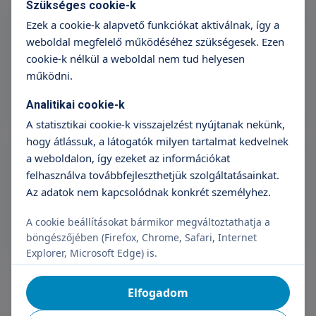
Szükséges cookie-k
Gyermek-gasztroenterológiai szakorvosi
Ezek a cookie-k alapvető funkciókat aktiválnak, így a
vizsgálat
weboldal megfelelő működéséhez szükségesek. Ezen
39 990 Ft
cookie-k nélkül a weboldal nem tud helyesen
működni.
Időpontfoglalás
Részletek
Analitikai cookie-k
A statisztikai cookie-k visszajelzést nyújtanak nekünk,
Gyermek-gasztroenterológiai utánkövető
hogy átlássuk, a látogatók milyen tartalmat kedvelnek
vizsgálat
a weboldalon, így ezeket az információkat
felhasználva továbbfejleszthetjük szolgáltatásainkat.
32 990 Ft
Az adatok nem kapcsolódnak konkrét személyhez.
Időpontfoglalás
Részletek
A cookie beállításokat bármikor megváltoztathatja a
böngészőjében (Firefox, Chrome, Safari, Internet
Explorer, Microsoft Edge) is.
Elfogadom