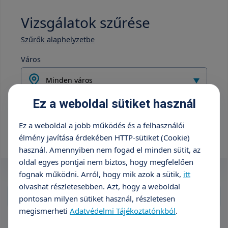
Vizsgálatok szűrése
Szűrők alaphelyzetbe
Város
Minden város
Ez a weboldal sütiket használ
Intézmény
Ez a weboldal a jobb működés és a felhasználói
Minden intézmény
élmény javítása érdekében HTTP-sütiket (Cookie)
használ. Amennyiben nem fogad el minden sütit, az
oldal egyes pontjai nem biztos, hogy megfelelően
fognak működni. Arról, hogy mik azok a sütik,
itt
olvashat részletesebben. Azt, hogy a weboldal
pontosan milyen sütiket használ, részletesen
megismerheti
Adatvédelmi Tájékoztatónkból
.