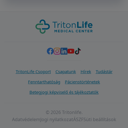
TritonLife Csoport
Csapatunk
Hírek
Tudástár
Fenntarthatóság
Pácienstörténetek
Betegjogi képviselő és tájékoztatók
© 2026 Tritonlife.
Adatvédelem
Jogi nyilatkozat
ÁSZF
Süti beállítások