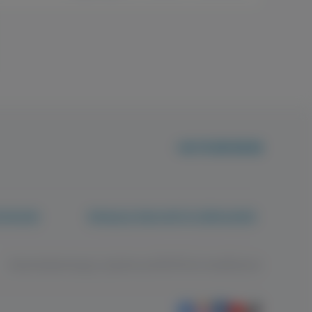
+36 70 659 88 88
rténetek
Betegjogi képviselő és tájékoztatók
Adatvédelem
Jogi nyilatkozat
ÁSZF
Süti beállítások