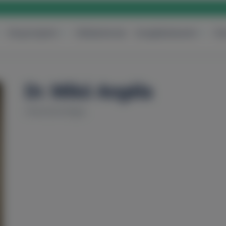
Központjaink
Vállalatoknak
Szolgáltatásaink
Ár
Dr. Mikó Angéla
Aneszteziológia