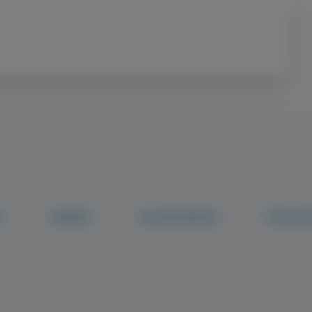
k
Tudástár
Fenntarthatóság
Pácienstö