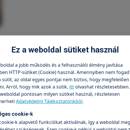
Ez a weboldal sütiket használ
boldal a jobb működés és a felhasználói élmény javítása
ben HTTP-sütiket (Cookie) használ. Amennyiben nem fogad 
sütit, az oldal egyes pontjai nem biztos, hogy megfelelőe
. Arról, hogy mik azok a sütik,
itt
olvashat részletesebben.
Intézmény
weboldal pontosan milyen sütiket használ, részletesen
TritonLife Róbert
erheti
Adatvédelmi Tájékoztatónkból
.
éges cookie-k
cookie-k alapvető funkciókat aktiválnak, így a weboldal meg
séhez szükségesek. Ezen cookie-k nélkül a weboldal nem 