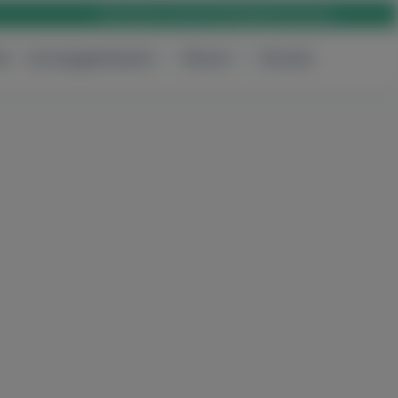
Rólunk
Karrier
Elérhetőség
Bejelentkezés
ak
Csomagajánlataink
Rólunk
Keresés