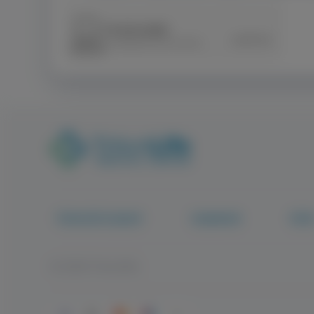
TritonLife Csoport
Csapatunk
Híre
© 2026 Tritonlife.