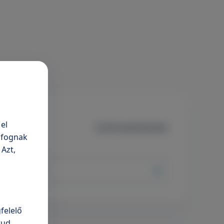
el
Szűrők alaphelyzetbe
n fognak
 Azt,
 Magánkórház
felelő
tud