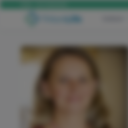
Hívás:
+36 70 659 88 88
Szülészet