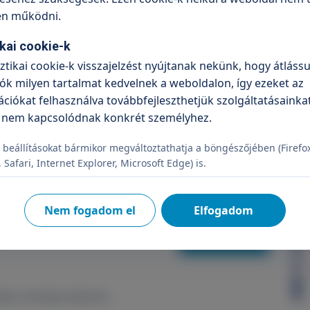
en működni.
ikai cookie-k
shoz kérjük, hívja ügyfélszolgálatunkat a +36 70 6
sztikai cookie-k visszajelzést nyújtanak nekünk, hogy átlássu
telefonszámon.
ók milyen tartalmat kedvelnek a weboldalon, így ezeket az
ciókat felhasználva továbbfejleszthetjük szolgáltatásainkat
 nem kapcsolódnak konkrét személyhez.
 beállításokat bármikor megváltoztathatja a böngészőjében (Firefo
Safari, Internet Explorer, Microsoft Edge) is.
írlevélre
Nem fogadom el
Elfogadom
Feliratkozás
elje a személyes adataimat.