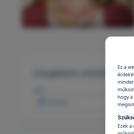
Ez a we
Vizsgálatok szűrése
érdeké
minden 
működni
Város
hogy a 
Budapest
megism
Szüks
Ezek a 
működé