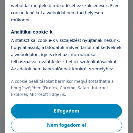
weboldal megfelelő működéséhez szükségesek. Ezen
Időpontfoglalás
Részletek
cookie-k nélkül a weboldal nem tud helyesen
működni.
Analitikai cookie-k
Aneszteziológiai szakorvosi vizsgálat
(ismételt 1 hónapon belül)
A statisztikai cookie-k visszajelzést nyújtanak nekünk,
hogy átlássuk, a látogatók milyen tartalmat kedvelnek
25 990 Ft
a weboldalon, így ezeket az információkat
Időpontfoglalás
Részletek
felhasználva továbbfejleszthetjük szolgáltatásainkat.
Az adatok nem kapcsolódnak konkrét személyhez.
A cookie beállításokat bármikor megváltoztathatja a
böngészőjében (Firefox, Chrome, Safari, Internet
Explorer, Microsoft Edge) is.
Elfogadom
Feliratkozás a Triton
Hírlevélre
Nem fogadom el