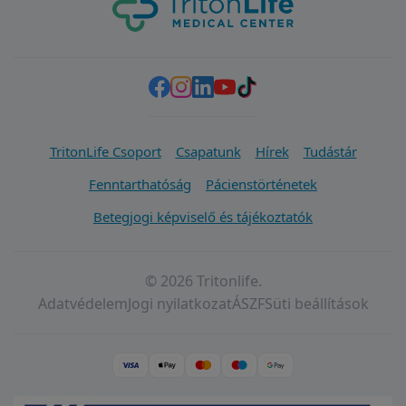
TritonLife Csoport
Csapatunk
Hírek
Tudástár
Fenntarthatóság
Pácienstörténetek
Betegjogi képviselő és tájékoztatók
© 2026 Tritonlife.
Adatvédelem
Jogi nyilatkozat
ÁSZF
Süti beállítások