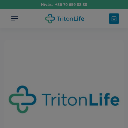
Hívás:
+36 70 659 88 88