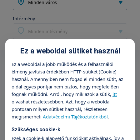
Minden város
Intézmény
Minden intézmény
Ez a weboldal sütiket használ
Ez a weboldal a jobb működés és a felhasználói
élmény javítása érdekében HTTP-sütiket (Cookie)
használ. Amennyiben nem fogad el minden sütit, az
oldal egyes pontjai nem biztos, hogy megfelelően
fognak működni. Arról, hogy mik azok a sütik,
itt
Aneszteziológiai szakorvosi vizsgálat
olvashat részletesebben. Azt, hogy a weboldal
Pácienseink minden tervezett műtét előtt altatóorvosi
pontosan milyen sütiket használ, részletesen
vizsgálaton vesznek részt. Kérjük, olvassa el az alábbi
megismerheti
Adatvédelmi Tájékoztatónkból
.
leírást a legfontosabb információkért.
Tovább olvasom
Szükséges cookie-k
Árak megtekintése
Ezek a cookie-k alapvető funkciókat aktiválnak, így a