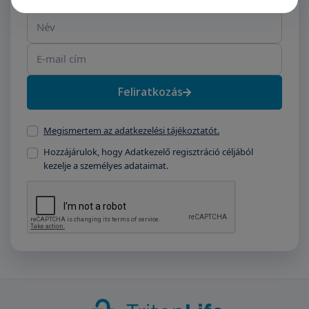
Név
E-mail cím
Feliratkozás
Megismertem az adatkezelési tájékoztatót.
Hozzájárulok, hogy Adatkezelő regisztráció céljából
kezelje a személyes adataimat.