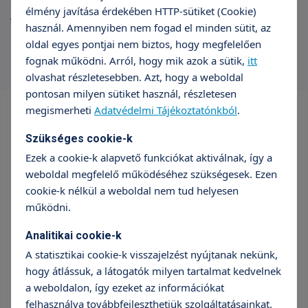
(USA) – további sebészeti és egészségügyi szervezési
élmény javítása érdekében HTTP-sütiket (Cookie)
tapasztalatra tettem szert.
használ. Amennyiben nem fogad el minden sütit, az
oldal egyes pontjai nem biztos, hogy megfelelően
fognak működni. Arról, hogy mik azok a sütik,
itt
olvashat részletesebben. Azt, hogy a weboldal
pontosan milyen sütiket használ, részletesen
megismerheti
Adatvédelmi Tájékoztatónkból
.
Vizsgálatok szűrése
Szükséges cookie-k
Szűrők alaphelyzetbe
Ezek a cookie-k alapvető funkciókat aktiválnak, így a
weboldal megfelelő működéséhez szükségesek. Ezen
Város
cookie-k nélkül a weboldal nem tud helyesen
Budaörs
működni.
Analitikai cookie-k
Intézmény
A statisztikai cookie-k visszajelzést nyújtanak nekünk,
TritonLife Magánkórház Budaörs
hogy átlássuk, a látogatók milyen tartalmat kedvelnek
a weboldalon, így ezeket az információkat
felhasználva továbbfejleszthetjük szolgáltatásainkat.