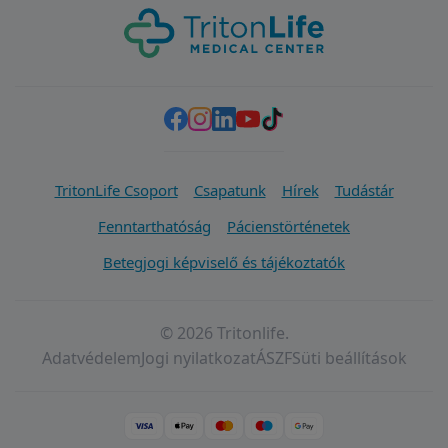
TritonLife Csoport
Csapatunk
Hírek
Tudástár
Fenntarthatóság
Pácienstörténetek
Betegjogi képviselő és tájékoztatók
© 2026 Tritonlife.
Adatvédelem
Jogi nyilatkozat
ÁSZF
Süti beállítások