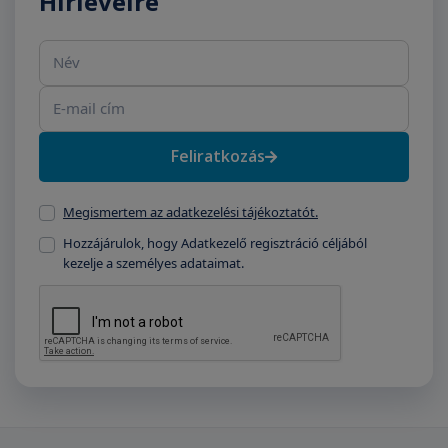
Hírlevélre
Név
E-mail cím
Feliratkozás
Megismertem az adatkezelési tájékoztatót.
Hozzájárulok, hogy Adatkezelő regisztráció céljából
kezelje a személyes adataimat.