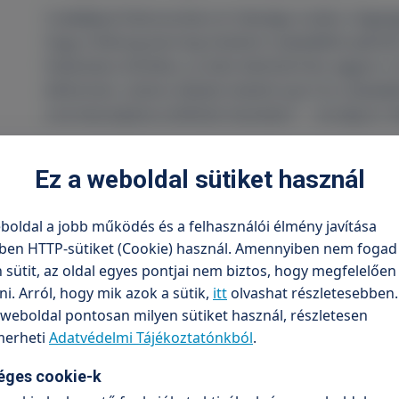
Családjával Debrecenben él, felesége szülész-nőgyógy
hogy a lifelong learning híveként szabadidőm jelentő
folyamatos bővítése, az aktív életmód híve vagyok. 
életemnek, számos általam kedvelt sport és szabadid
a természetjárás említhető kiemelten” – mondja dr.
Ez a weboldal sütiket használ
boldal a jobb működés és a felhasználói élmény javítása
ben HTTP-sütiket (Cookie) használ. Amennyiben nem fogad 
sütit, az oldal egyes pontjai nem biztos, hogy megfelelőe
. Arról, hogy mik azok a sütik,
itt
olvashat részletesebben.
weboldal pontosan milyen sütiket használ, részletesen
Intézmény
erheti
Adatvédelmi Tájékoztatónkból
.
Minden intézmény
éges cookie-k