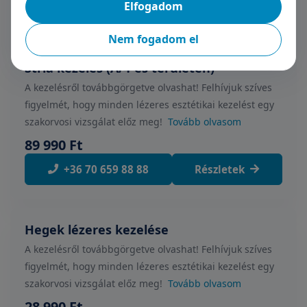
Elfogadom
Időpontfoglalás
Részletek
Nem fogadom el
Stria kezelés (A/4-es területen)
A kezelésről továbbgörgetve olvashat! Felhívjuk szíves
figyelmét, hogy minden lézeres esztétikai kezelést egy
szakorvosi vizsgálat előz meg!
Tovább olvasom
89 990 Ft
+36 70 659 88 88
Részletek
Hegek lézeres kezelése
A kezelésről továbbgörgetve olvashat! Felhívjuk szíves
figyelmét, hogy minden lézeres esztétikai kezelést egy
szakorvosi vizsgálat előz meg!
Tovább olvasom
28 990 Ft