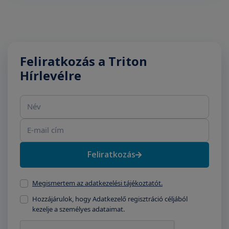
Feliratkozás a Triton
Hírlevélre
Név
E-mail cím
Feliratkozás
Megismertem az adatkezelési tájékoztatót.
Hozzájárulok, hogy Adatkezelő regisztráció céljából
kezelje a személyes adataimat.