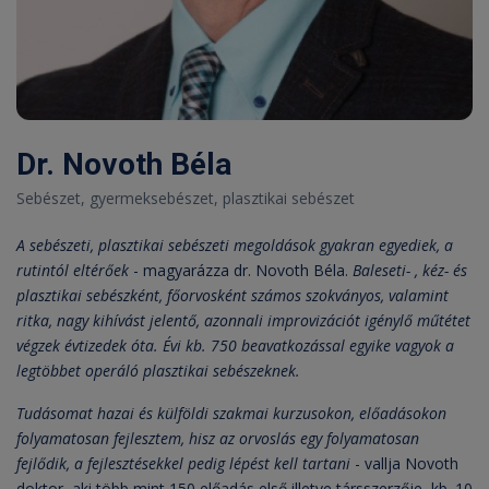
Dr. Novoth Béla
Sebészet, gyermeksebészet, plasztikai sebészet
A sebészeti, plasztikai sebészeti megoldások gyakran egyediek, a
rutintól eltérőek
- magyarázza dr. Novoth Béla.
Baleseti- , kéz- és
plasztikai sebészként, főorvosként számos szokványos, valamint
ritka, nagy kihívást jelentő, azonnali improvizációt igénylő műtétet
végzek évtizedek óta. Évi kb. 750 beavatkozással egyike vagyok a
legtöbbet operáló plasztikai sebészeknek.
Tudásomat hazai és külföldi szakmai kurzusokon, előadásokon
folyamatosan fejlesztem, hisz az orvoslás egy folyamatosan
fejlődik, a fejlesztésekkel pedig lépést kell tartani
- vallja Novoth
doktor, aki több mint 150 előadás első illetve társszerzője, kb. 10