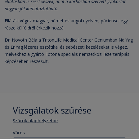
ellátásban is részt veszek, ahol a kórházban szerzett gyakorlat
nagyon jól kamatoztatható.
Ellátási végez magyar, német és angol nyelven, páciensei egy
része külföldről érkezik hozzá.
Dr. Novoth Béla a TritonLife Medical Center Geniumban Nd:Yag
és Er:Yag lézeres esztétikai és sebészeti kezeléseket is végez,
melyekhez a gyártó Fotona speciális nemzetközi lézerterápiás
képzésében részesült.
Vizsgálatok szűrése
Szűrők alaphelyzetbe
Város