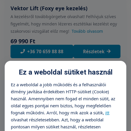
Vektor Lift (Foxy eye kezelés)
A kezelésről továbbgörgetve olvashat! Felhívjuk szíves
figyelmét, hogy minden lézeres esztétikai kezelést egy
szakorvosi vizsgálat előz meg!
Tovább olvasom
69 990 Ft
+36 70 659 88 88
Részletek
Ez a weboldal sütiket használ
LipLase lézeres ajakfiatalítás
Ez a weboldal a jobb működés és a felhasználói
A kezelésről továbbgörgetve olvashat! Felhívjuk szíves
élmény javítása érdekében HTTP-sütiket (Cookie)
figyelmét, hogy minden lézeres esztétikai kezelést egy
használ. Amennyiben nem fogad el minden sütit, az
szakorvosi vizsgálat előz meg!
Tovább olvasom
oldal egyes pontjai nem biztos, hogy megfelelően
64 990 Ft
fognak működni. Arról, hogy mik azok a sütik,
itt
olvashat részletesebben. Azt, hogy a weboldal
Időpontfoglalás
Részletek
pontosan milyen sütiket használ, részletesen