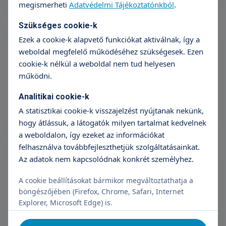
megismerheti
Adatvédelmi Tájékoztatónkból
.
Rosacea és seprűvénák lézeres kezelése
Szükséges cookie-k
Ezek a cookie-k alapvető funkciókat aktiválnak, így a
A kezelésről továbbgörgetve olvashat! Felhívjuk szíves
weboldal megfelelő működéséhez szükségesek. Ezen
figyelmét, hogy minden lézeres esztétikai kezelést egy
cookie-k nélkül a weboldal nem tud helyesen
szakorvosi vizsgálat előz meg!
Tovább olvasom
működni.
45 990 Ft / terület
Analitikai cookie-k
Időpontfoglalás
Részletek
A statisztikai cookie-k visszajelzést nyújtanak nekünk,
hogy átlássuk, a látogatók milyen tartalmat kedvelnek
a weboldalon, így ezeket az információkat
Akne és aknés hegek lézeres kezelése
felhasználva továbbfejleszthetjük szolgáltatásainkat.
(teljes arc)
Az adatok nem kapcsolódnak konkrét személyhez.
A kezelésről továbbgörgetve olvashat! Felhívjuk szíves
A cookie beállításokat bármikor megváltoztathatja a
figyelmét, hogy minden lézeres esztétikai kezelést egy
böngészőjében (Firefox, Chrome, Safari, Internet
szakorvosi vizsgálat előz meg!
Tovább olvasom
Explorer, Microsoft Edge) is.
99 990 Ft