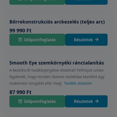
Bőrrekonstrukciós arckezelés (teljes arc)
99 990 Ft
Időpontfoglalás
Részletek
Smooth Eye szemkörnyéki ránctalanítás
A kezelésről továbbgörgetve olvashat! Felhívjuk szíves
figyelmét, hogy minden lézeres esztétikai kezelést egy
szakorvosi vizsgálat előz meg!
Tovább olvasom
87 990 Ft
Időpontfoglalás
Részletek