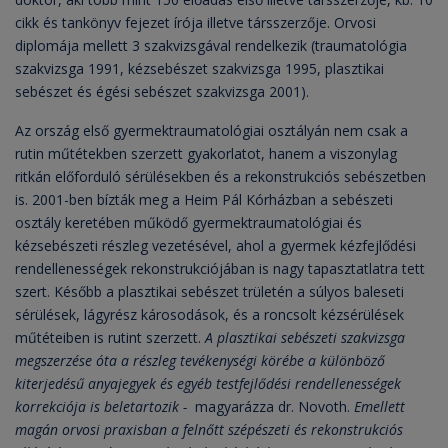
cikk és tankönyv fejezet írója illetve társszerzője. Orvosi
diplomája mellett 3 szakvizsgával rendelkezik (traumatológia
szakvizsga 1991, kézsebészet szakvizsga 1995, plasztikai
sebészet és égési sebészet szakvizsga 2001).
Az ország első gyermektraumatológiai osztályán nem csak a
rutin műtétekben szerzett gyakorlatot, hanem a viszonylag
ritkán előforduló sérülésekben és a rekonstrukciós sebészetben
is. 2001-ben bízták meg a Heim Pál Kórházban a sebészeti
osztály keretében működő gyermektraumatológiai és
kézsebészeti részleg vezetésével, ahol a gyermek kézfejlődési
rendellenességek rekonstrukciójában is nagy tapasztatlatra tett
szert. Később a plasztikai sebészet trületén a súlyos baleseti
sérülések, lágyrész károsodások, és a roncsolt kézsérülések
műtéteiben is rutint szerzett.
A plasztikai sebészeti szakvizsga
megszerzése óta a részleg tevékenységi körébe a különböző
kiterjedésű anyajegyek és egyéb testfejlődési rendellenességek
korrekciója is beletartozik -
magyarázza dr. Novoth.
Emellett
magán orvosi praxisban a felnőtt szépészeti és rekonstrukciós