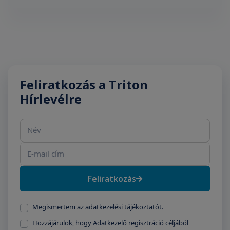
Feliratkozás a Triton
Hírlevélre
Név
E-mail cím
Feliratkozás
Megismertem az adatkezelési tájékoztatót.
Hozzájárulok, hogy Adatkezelő regisztráció céljából