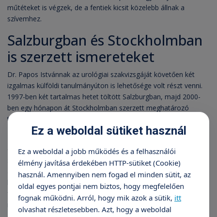
műtéteket is végzek, de a fentiek kicsit közelebb állnak a
szívemhez.
Salzburgban és Stockholmban
is szerzett ismereteket
Dr. Papos Istvánnak az urológiai szakvizsgáját követően két
izgalmas külföldi tanulmányúton is lehetősége volt részt venni.
1997-ben két tartalmas hetet töltött Salzburgban, majd 2000-
ben egy hónapon át Stockholmban szerzett meghatározó
tapasztalatokat.
Ez a weboldal sütiket használ
– Mindkét helyszínen még inkább megerősödött bennem, hogy
ezzel kell foglalkoznom. A szakmai oldal mellett a kitekintés is
Ez a weboldal a jobb működés és a felhasználói
sokat ad az embernek. Úgy vélem, hogy azért is hasznosak ezek
élmény javítása érdekében HTTP-sütiket (Cookie)
a tanulmányutak, mert a magyarországi egészségügyi ellátáson
használ. Amennyiben nem fogad el minden sütit, az
belül hozzáállás-változással is sok mindent el lehet érni –
oldal egyes pontjai nem biztos, hogy megfelelően
fogalmaz a doktor úr, aki azóta számos kongresszuson járt,
fognak működni. Arról, hogy mik azok a sütik,
itt
mind előadóként, mind hallgatóként.
olvashat részletesebben. Azt, hogy a weboldal