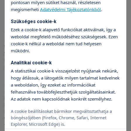
pontosan milyen sütiket használ, részletesen
Tudásátadás online és
megismerheti
Adatvédelmi Tájékoztatónkból
.
személyesen
Szükséges cookie-k
– A Magyar Urológus Társaság vezetőségének tagjaként
Ezek a cookie-k alapvető funkciókat aktiválnak, így a
feladatom is az előadás, tudásátadás. Ezt belföldön és külföldön
weboldal megfelelő működéséhez szükségesek. Ezen
egyaránt művelem, sőt a Covid alatt online szakmai
cookie-k nélkül a weboldal nem tud helyesen
továbbképzéseken is részt vettem. Az online és offline
működni.
találkozók egyaránt fontosak a tudás elmélyítése érdekében –
mutat rá Dr. Papos István, akinek szakmai hitvallása, hogy
Analitikai cookie-k
mindig a saját magunktól elvárt maximumot nyújtsuk.
A statisztikai cookie-k visszajelzést nyújtanak nekünk,
hogy átlássuk, a látogatók milyen tartalmat kedvelnek
– Mind a mai napig ahhoz tartom magam, hogy a legnagyobb
a weboldalon, így ezeket az információkat
odafigyeléssel forduljak a páciensek felé, hiszen így tudjuk őket
segíteni a gyógyulásukban. Nyitottan állok minden panasz és
felhasználva továbbfejleszthetjük szolgáltatásainkat.
kérés előtt. Őszinteség és empátia nélkül nincs orvos-beteg
Az adatok nem kapcsolódnak konkrét személyhez.
kapcsolat – hangsúlyozza a szakorvos, aki szabadidejét
A cookie beállításokat bármikor megváltoztathatja a
legszívesebben családi-baráti utazásokkal tölti, emellett
böngészőjében (Firefox, Chrome, Safari, Internet
teniszezik, szakirodalmat és könnyedebb könyveket is olvas,
Explorer, Microsoft Edge) is.
valamint színházba jár.