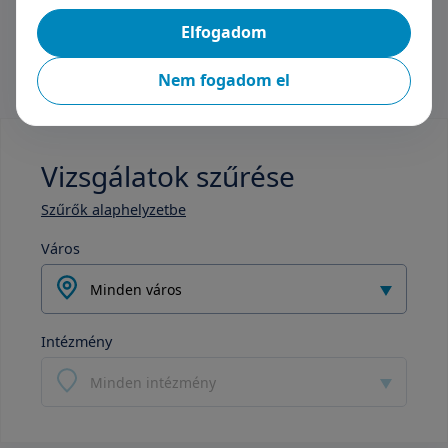
Elfogadom
Nem fogadom el
Vizsgálatok szűrése
Szűrők alaphelyzetbe
Város
Minden város
Intézmény
Minden intézmény