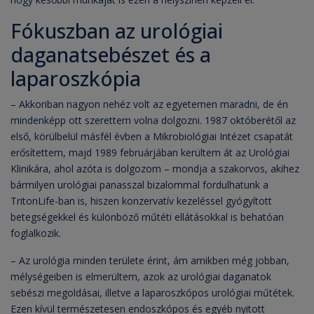
Fókuszban az urológiai
daganatsebészet és a
laparoszkópia
– Akkoriban nagyon nehéz volt az egyetemen maradni, de én
mindenképp ott szerettem volna dolgozni. 1987 októberétől az
első, körülbelül másfél évben a Mikrobiológiai Intézet csapatát
erősítettem, majd 1989 februárjában kerültem át az Urológiai
Klinikára, ahol azóta is dolgozom – mondja a szakorvos, akihez
bármilyen urológiai panasszal bizalommal fordulhatunk a
TritonLife-ban is, hiszen konzervatív kezeléssel gyógyított
betegségekkel és különböző műtéti ellátásokkal is behatóan
foglalkozik.
– Az urológia minden területe érint, ám amikben még jobban,
mélységeiben is elmerültem, azok az urológiai daganatok
sebészi megoldásai, illetve a laparoszkópos urológiai műtétek.
Ezen kívül természetesen endoszkópos és egyéb nyitott