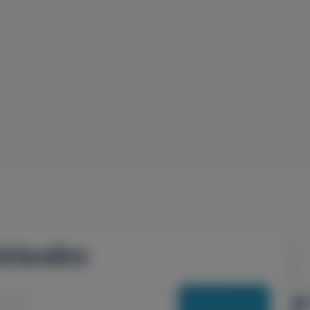
írlevélre
Feliratkozás