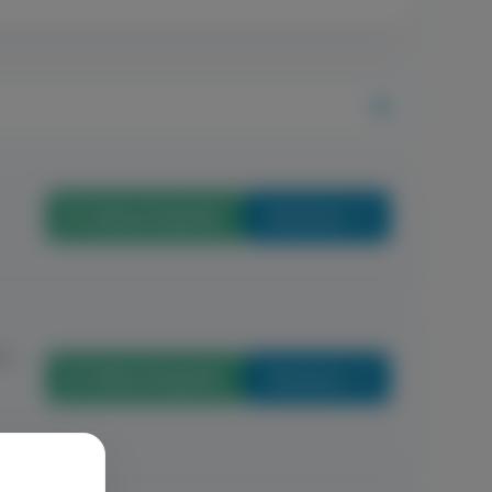
Időpontfoglalás
Részletek
sa.
Időpontfoglalás
Részletek