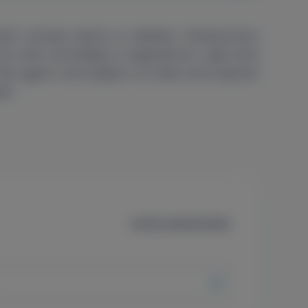
lt szerepet játszik az életében. Rendszeresen
zene iránti szenvedélye is meghatározó, saját zenei
 Bár egykor zenei pályán is el tudta volna képzelni
át.
Szűrők alaphelyzetbe