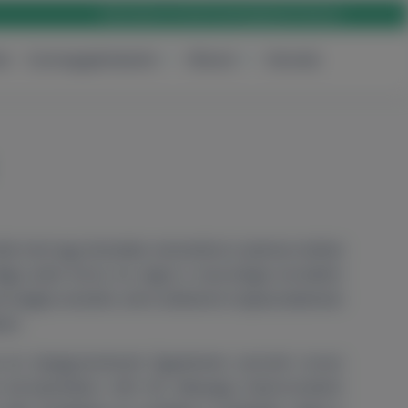
Rólunk
Karrier
Elérhetőség
Bejelentkezés
ak
Csomagajánlataink
Rólunk
Keresés
több mint egy évtizedes nemzetközi szakmai múlttal
ága vette körül, és végül a neurológia területén
országba vezetett, ahol széleskörű tapasztalatokat
ban.
i és Gyógyszerészeti Egyetemen szerzett orvosi
 környezetben nőtt fel, édesapja háziorvosként