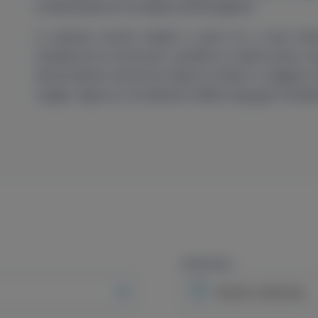
eredményeket és terápiás lehetőségeket.
A szakmai munka mellett a sport és a zene kieme
futballozik és teniszezik, emellett az elektronikus 
felszerelésein keresztül mélyül el ebben a világban.
magát, végül az orvoslásban találta meg igazi hivatás
Intézmény
Minden intézmény