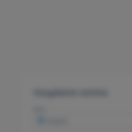
Vizsgálatok szűrése
Város
Budapest