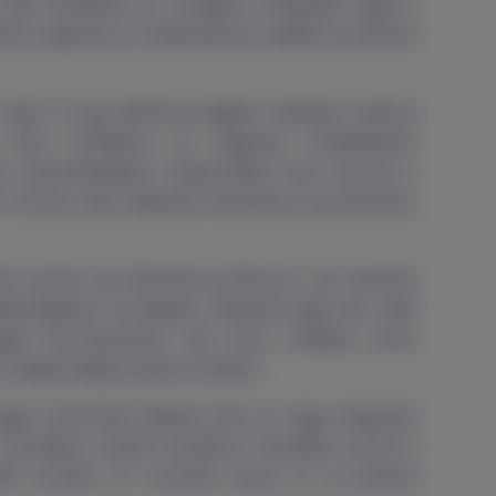
. Bár kezdetben az urológia is érdekelte, végül a
ívül izgalmas és folyamatosan fejlődő területnek
 majd 13 évig Németországban folytatta szakmai
 akut klinikákon és nagyobb rehabilitációs
 specializálódott. Szakterületei közé tartozik a
, a stroke utáni állapotok felmérése és gondozása,
, köztük Dux Reinhold professzor, aki inspiráló
tásmódjának formálását. Németországi évei alatt
giai konzultációkon vett részt, amelyek során
rológiai diagnosztika területén.
agas színvonalú ellátása iránt, és nagy hangsúlyt
zemélyre szabott kezelésre. Hitvallása szerint a
dő területe, és örömmel követi az új kutatási