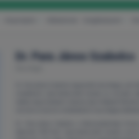
Központjaink
Vállalatoknak
Szolgáltatásaink
Ár
Dr. Para János Szabolcs
Neurológia
Dr. Para János Szabolcs tapasztalt neurológus, aki 
rendelkezik. Gyermekkorától kezdve az orvoslás vil
találta meg hivatását. Szakmai útja Erdélyből Német
szerzett az akut és rehabilitációs neurológiai ellátás
Dr. Para János Szabolcs a Marosvásárhelyi Orvos
diplomát 2007-ben. Gyermekkorától kezdve orvosi