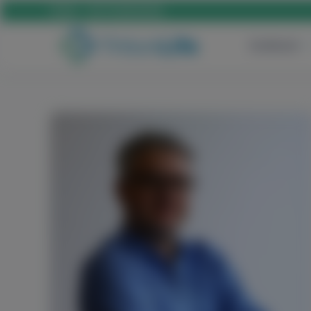
Hívás:
+36 70 659 88 88
Szülészet