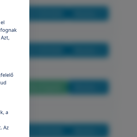
+36 70 659 88 88
Részletek
el
n fognak
 Azt,
+36 70 659 88 88
Részletek
felelő
tud
Időpontfoglalás
Részletek
k, a
. Az
+36 70 659 88 88
Részletek