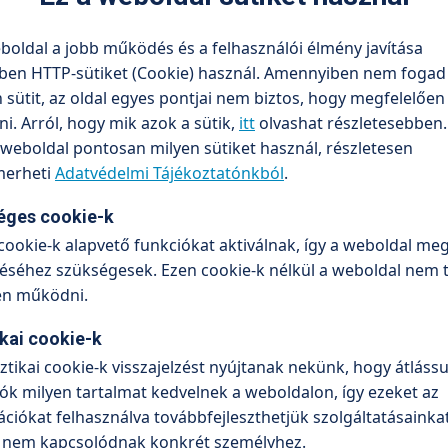
e, konzultáció, vizsgálat
boldal a jobb működés és a felhasználói élmény javítása
ben HTTP-sütiket (Cookie) használ. Amennyiben nem fogad 
sütit, az oldal egyes pontjai nem biztos, hogy megfelelőe
. Arról, hogy mik azok a sütik,
itt
olvashat részletesebben.
weboldal pontosan milyen sütiket használ, részletesen
erheti
Adatvédelmi Tájékoztatónkból
.
éges cookie-k
cookie-k alapvető funkciókat aktiválnak, így a weboldal meg
ció
séhez szükségesek. Ezen cookie-k nélkül a weboldal nem 
en működni.
ikai cookie-k
sztikai cookie-k visszajelzést nyújtanak nekünk, hogy átlássu
ók milyen tartalmat kedvelnek a weboldalon, így ezeket az
si vizsgálatra vonatkozik. A végösszeg a beavatkozáshoz
ciókat felhasználva továbbfejleszthetjük szolgáltatásainkat
kalmazott egységek alapján kerül m...
Tovább olvasom
 nem kapcsolódnak konkrét személyhez.