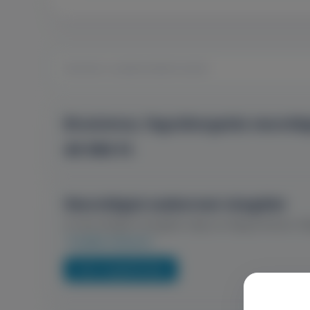
Bruxismus, fogcsikorgatás neurológi
49 990 Ft
Neurológiai szakorvosi vizsgálat
A neurológiai vizsgálat célja az idegrendszer 
Tovább olvasom
Árak megtekintése