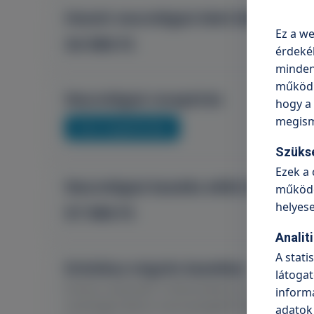
Hozott neurológiai lelet kiértékelés
Ez a we
34 990 Ft
érdeké
minden 
működni
Neurológiai receptírás
hogy a 
megism
Árak megtekintése
Szüks
Ezek a 
Neurológiai kezelés előtti konzultá
működé
helyes
57 990 Ft
Analit
A stati
Krónikus migrén kezelése
látogat
Fontos tudnivaló: A feltüntetett ár a szakorvo
informá
szükséges Botox mennyiségétől függően, az al
adatok