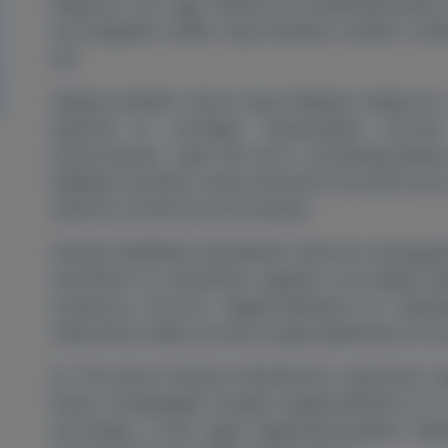
dolgozott, ami nagy hatással volt pályaválasztására
neurológiában találta meg hivatását, amelyet rendk
tart.
Pályája kezdetén három évig Erdélyben dolgozott,
képzését és munkáját. Tapasztalatot szerzett
központokban, majd 2021-ben a járóbeteg-ellátásra
fejfájások kezelése, amely különösen közel áll hozzá
valamint a Parkinson-kór kezelése.
Szakmai fejlődését kiemelkedő mentorok támogatták
vezetőként és oktatóként segítette neurológiai lá
rendszeres főorvosi megbeszéléseken és radioló
mélyreható tudást szerzett az agyi képalkotás és neu
Dr. Para János Szabolcs elkötelezett a páciensek m
fektet a betegségek komplex megközelítésére és a s
neurológia a jövő egyik legdinamikusabban fejlő