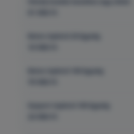
Hónalj izzadás kezelése (egy oldal)
91 990 Ft
Botox injekció 20 Egység
19 990 Ft
Botox injekció 100 Egység
79 990 Ft
Dysport injekció 100 Egység
24 990 Ft