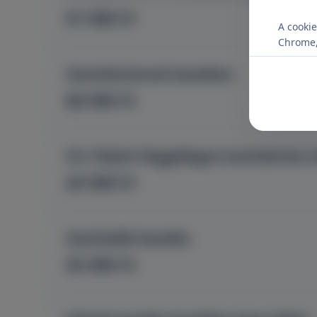
91 990 Ft
A cookie
Chrome, 
Homlokráncok kezelése
68 990 Ft
Orr feletti függőleges homlokránc k
45 990 Ft
Szarkaláb kezelés
45 990 Ft