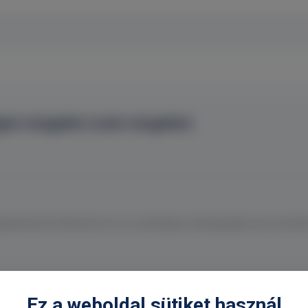
ai vizsgálat (csak vizsgálat)
állapotának felmérése és az esetleges betegségek azonosítá
Ez a weboldal sütiket használ