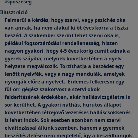
Illusztráció
Felmerül a kérdés, hogy szervi, vagy pszichés oka
van annak, ha nem alakul ki öt éves korra a tiszta
beszéd. A szakember szerint lehet szervi oka is,
például fogsorzáródási rendellenesség, hiszen
nagyon gyakori, hogy 4-5 éves korig cumit adnak a
gyerek szájába, melynek következtében a nyelv
helyzete megváltozik. Torzíthatja a beszédet egy
lenőtt nyelvfék, vagy a nagy mandulák, amelyek
nyomják előre a nyelvet. Érdemes felkeresni egy
fül-orr-gégész szakorvost a szervi okok
felderítésének érdekében, akár hallásvizsgálatra is
sor kerülhet. A gyakori náthás, hurutos állapot
következtében létrejövő vezetéses halláscsökkenés
is lehet indok. Sok esetben azonban nem szervi
elváltozással állunk szemben, hanem a gyermek
beszédészlelése nem megfelelő, így a beszédhangok