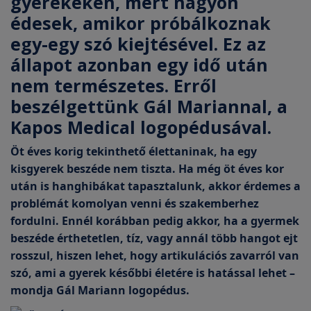
gyerekeken, mert nagyon
édesek, amikor próbálkoznak
egy-egy szó kiejtésével. Ez az
állapot azonban egy idő után
nem természetes. Erről
beszélgettünk Gál Mariannal, a
Kapos Medical logopédusával.
Öt éves korig tekinthető élettaninak, ha egy
kisgyerek beszéde nem tiszta. Ha még öt éves kor
után is hanghibákat tapasztalunk, akkor érdemes a
problémát komolyan venni és szakemberhez
fordulni. Ennél korábban pedig akkor, ha a gyermek
beszéde érthetetlen, tíz, vagy annál több hangot ejt
rosszul, hiszen lehet, hogy artikulációs zavarról van
szó, ami a gyerek későbbi életére is hatással lehet –
mondja Gál Mariann logopédus.