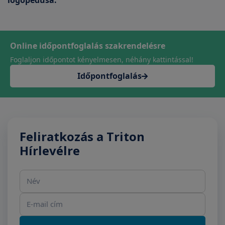
logopédusa.
Online időpontfoglalás szakrendelésre
Foglaljon időpontot kényelmesen, néhány kattintással!
Időpontfoglalás
Feliratkozás a Triton
Hírlevélre
Név
E-mail cím