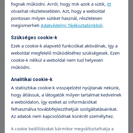
Ilyenkor az első lépés, hogy megtanítjuk a helyes
fognak működni. Arról, hogy mik azok a sütik,
itt
nyelést, majd a hangzó hibákkal is lehet
olvashat részletesebben. Azt, hogy a weboldal
foglalkozni. „A beszéd javításában nem szükséges
pontosan milyen sütiket használ, részletesen
mindig az orvosok beavatkozása, legtöbbször elég a
megismerheti
Adatvédelmi Tájékoztatónkból
.
pöszeterápia is. Itt nagyon fontos a szülő
Szükséges cookie-k
közreműködése, mégpedig hogy a logopédus által
Ezek a cookie-k alapvető funkciókat aktiválnak, így a
előírt feladatokat a gyerek otthon elvégezze. Ebben
weboldal megfelelő működéséhez szükségesek. Ezen
a terápiában elsősorban a gyerek hallását,
cookie-k nélkül a weboldal nem tud helyesen
valamint az artikulációs mozgásait fejlesztjük, és
működni.
amikor már képes izoláltan tisztán ejteni a tanult
hangot, akkor szavakban, szószerkezetekben,
Analitikai cookie-k
mondatokban, majd az összefüggő beszédben is
A statisztikai cookie-k visszajelzést nyújtanak nekünk,
automatizáljuk. A fejlesztési terv alapján sorban
hogy átlássuk, a látogatók milyen tartalmat kedvelnek
haladunk a hangokkal. ” – hangsúlyozza Gál
a weboldalon, így ezeket az információkat
Mariann. A tiszta beszéd azért nagyon fontos, mert
felhasználva továbbfejleszthetjük szolgáltatásainkat.
az írás és az olvasás alapját képezi. Tanulási
Az adatok nem kapcsolódnak konkrét személyhez.
zavarok is épülhetnek a nem megfelelő
beszédészlelésre, ezek pedig felnőtt korban is
A cookie beállításokat bármikor megváltoztathatja a