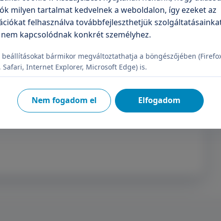
ók milyen tartalmat kedvelnek a weboldalon, így ezeket az
ciókat felhasználva továbbfejleszthetjük szolgáltatásainkat
írlevélre
 nem kapcsolódnak konkrét személyhez.
 beállításokat bármikor megváltoztathatja a böngészőjében (Firefo
Safari, Internet Explorer, Microsoft Edge) is.
Feliratkozás
Nem fogadom el
Elfogadom
elje a személyes adataimat.