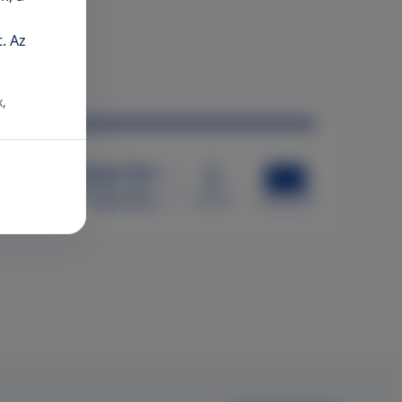
. Az
x,