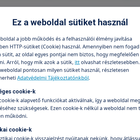
t és elismerésüket! A Szent-Györgyi Albert Orvosi Díj l
Ez a weboldal sütiket használ
 támogassák őket egy rangos szakmai elismerés elnyerés
tató betegellátásra.
boldal a jobb működés és a felhasználói élmény javítása
egtisztelő elismerést, jelölje őt most a díjra! A jelölés
ben HTTP-sütiket (Cookie) használ. Amennyiben nem fogad 
sütit, az oldal egyes pontjai nem biztos, hogy megfelelőe
. Arról, hogy mik azok a sütik,
itt
olvashat részletesebben.
weboldal pontosan milyen sütiket használ, részletesen
 orvosaink megkapják azt az elismerést, amelyet munk
erheti
Adatvédelmi Tájékoztatónkból
.
éges cookie-k
cookie-k alapvető funkciókat aktiválnak, így a weboldal meg
séhez szükségesek. Ezen cookie-k nélkül a weboldal nem 
re
en működni.
!
ikai cookie-k
sztikai cookie-k visszajelzést nyújtanak nekünk, hogy átlássu