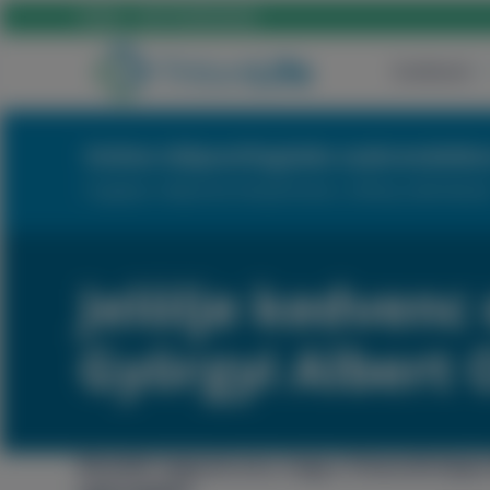
Hívás:
+36 70 659 88 88
Szülészet
Online időpontfoglalás szakrendelés
Foglaljon időpontot kényelmesen, néhány kattintással
Jelölje kedvenc 
Györgyi Albert O
Büszkék vagyunk arra, hogy a TritonLife Kapos