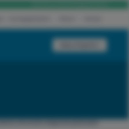
Rólunk
Karrier
Elérhetőség
Bejelentkezés
ak
Csomagajánlataink
Rólunk
Keresés
Időpontfoglalás
 szakmai színvonalon dolgoznak pácienseink