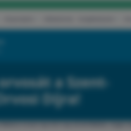
Központjaink
Vállalatoknak
Szolgáltatásaink
Ár
re
!
orvosát a Szent-
rvosi Díjra!
 Medical orvosai nap mint nap szívvel-lélekkel, magas