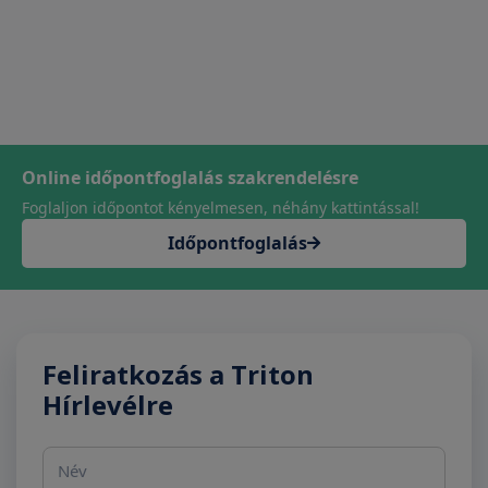
Online időpontfoglalás szakrendelésre
Foglaljon időpontot kényelmesen, néhány kattintással!
Időpontfoglalás
Feliratkozás a Triton
Hírlevélre
Név
E-mail cím