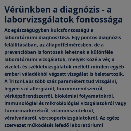
Vérünkben a diagnózis - a
laborvizsgálatok fontossága
Az egészségügyben kulcsfontosságú a
laboratóriumi diagnosztika. Egy pontos diagnózis
felállításában, az állapotfelmérésben, de a
prevencióban is fontosak lehetnek a különféle
laboratóriumi vizsgálatok, melyek közé a vér, a
vizelet- és székletvizsgálatok mellett minden egyéb
emberi váladékból végzett vizsgálat is beletartozik.
A TritonLabs több száz paramétert tud vizsgálni,
legyen szó allergiáról, hormonrendszerről,
vérképzőrendszerről, biokémiai folyamatokról,
immunológiai és mikrobiológiai vizsgálatokról vagy
tumormarkerekről, vitaminszintekről,
véralvadásról, vércsoportvizsgálatokról. Az egész
szervezet működését lefedő laboratóriumi