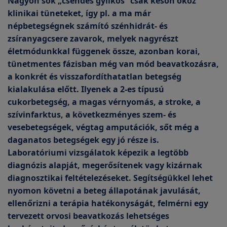
Nagyon sok „csendes gyilkos” csak későn okoz
klinikai tüneteket, így pl. a ma már
népbetegségnek számító szénhidrát- és
zsíranyagcsere zavarok, melyek nagyrészt
életmódunkkal függenek össze, azonban korai,
tünetmentes fázisban még van mód beavatkozásra,
a konkrét és visszafordíthatatlan betegség
kialakulása előtt. Ilyenek a 2-es típusú
cukorbetegség, a magas vérnyomás, a stroke, a
szívinfarktus, a következményes szem- és
vesebetegségek, végtag amputációk, sőt még a
daganatos betegségek egy jó része is.
Laboratóriumi vizsgálatok képezik a legtöbb
diagnózis alapját, megerősítenek vagy kizárnak
diagnosztikai feltételezéseket. Segítségükkel lehet
nyomon követni a beteg állapotának javulását,
ellenőrizni a terápia hatékonyságát, felmérni egy
tervezett orvosi beavatkozás lehetséges