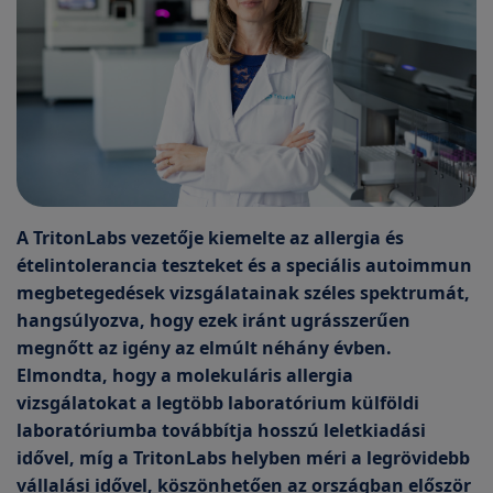
A TritonLabs vezetője kiemelte az allergia és
ételintolerancia teszteket és a speciális autoimmun
megbetegedések vizsgálatainak széles spektrumát,
hangsúlyozva, hogy ezek iránt ugrásszerűen
megnőtt az igény az elmúlt néhány évben.
Elmondta, hogy a molekuláris allergia
vizsgálatokat a legtöbb laboratórium külföldi
laboratóriumba továbbítja hosszú leletkiadási
idővel, míg a TritonLabs helyben méri a legrövidebb
vállalási idővel, köszönhetően az országban először