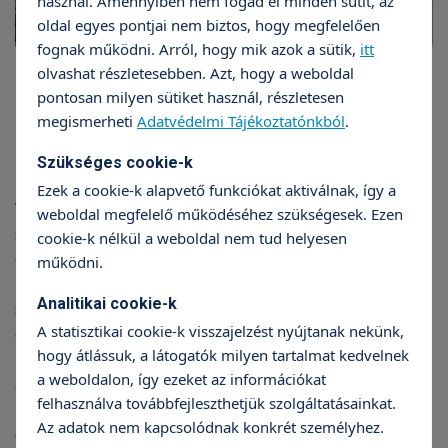
használ. Amennyiben nem fogad el minden sütit, az
oldal egyes pontjai nem biztos, hogy megfelelően
fognak működni. Arról, hogy mik azok a sütik,
itt
olvashat részletesebben. Azt, hogy a weboldal
pontosan milyen sütiket használ, részletesen
megismerheti
Adatvédelmi Tájékoztatónkból
.
Dr. Latkóczy Krisztina, a TritonLife Csoport
laboratóriumok, a TritonLabs igazgatója ismertette,
Szükséges cookie-k
hogy a világszínvonalú technológiát alkalmazó
Ezek a cookie-k alapvető funkciókat aktiválnak, így a
TritonLabs a közfinanszírozott vizsgálatokon túl
weboldal megfelelő működéséhez szükségesek. Ezen
számos, eddig nehezen elérhető vizsgálat
cookie-k nélkül a weboldal nem tud helyesen
elvégzését ajánlja gyorsan, nagyon magas
működni.
megbízhatósággal. Hangsúlyozta, hogy a speciális
Analitikai cookie-k
szakmai algoritmusok informatikai megvalósítása
A statisztikai cookie-k visszajelzést nyújtanak nekünk,
és az összes automata kétirányú online illesztett
hogy átlássuk, a látogatók milyen tartalmat kedvelnek
használata radikálisan csökkenti a hibaszázalékot
a weboldalon, így ezeket az információkat
a laboratóriumi és a megrendelői oldalon egyaránt.
felhasználva továbbfejleszthetjük szolgáltatásainkat.
Példaként elmondta, hogy a laboratóriumi
Az adatok nem kapcsolódnak konkrét személyhez.
diagnosztikai hibák nagy része a laboratóriumba