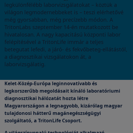
legkülönfélébb laborvizsgálatokat – köztük a
világon legmodernebbeket is – teszi elérhetővé
még gyorsabban, még precízebb módon. A
TritonLabs szeptember 14-én mutatkozott be
hivatalosan. A nagy kapacitású központi labor
felépítésével a TritonLife immár a teljes
betegutat lefedi, a járó- és fekvőbeteg-ellátástól,
a diagnosztikai vizsgálatokon át, a
laborvizsgálatig.
Kelet-Közép-Európa leginnovatívabb és
legkorszerűbb megoldásait kínáló laboratóriumi
diagnosztikai hálózatát hozta létre
Magyarországon a legnagyobb, kizárólag magyar
tulajdonosi hátterű magánegészségügyi
szolgáltató, a TritonLife Csoport.
A világszínvonalú technológiát alkalmazó