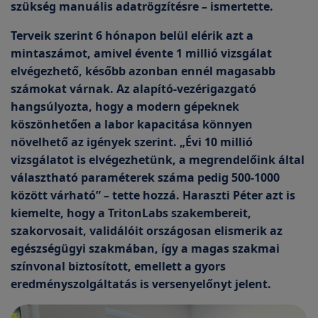
szükség manuális adatrögzítésre – ismertette.
Terveik szerint 6 hónapon belül elérik azt a
mintaszámot, amivel évente 1 millió vizsgálat
elvégezhető, később azonban ennél magasabb
számokat várnak. Az alapító-vezérigazgató
hangsúlyozta, hogy a modern gépeknek
köszönhetően a labor kapacitása könnyen
növelhető az igények szerint. „Évi 10 millió
vizsgálatot is elvégezhetünk, a megrendelőink által
választható paraméterek száma pedig 500-1000
között várható” – tette hozzá. Haraszti Péter azt is
kiemelte, hogy a TritonLabs szakembereit,
szakorvosait, validálóit országosan elismerik az
egészségügyi szakmában, így a magas szakmai
színvonal biztosított, emellett a gyors
eredményszolgáltatás is versenyelőnyt jelent.