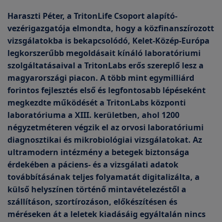
Haraszti Péter, a TritonLife Csoport alapító-
vezérigazgatója elmondta, hogy a közfinanszírozott
vizsgálatokba is bekapcsolódó, Kelet-Közép-Európa
legkorszerűbb megoldásait kínáló laboratóriumi
szolgáltatásaival a TritonLabs erős szereplő lesz a
magyarországi piacon. A több mint egymilliárd
forintos fejlesztés első és legfontosabb lépéseként
megkezdte működését a TritonLabs központi
laboratóriuma a XIII. kerületben, ahol 1200
négyzetméteren végzik el az orvosi laboratóriumi
diagnosztikai és mikrobiológiai vizsgálatokat. Az
ultramodern intézmény a betegek biztonsága
érdekében a páciens- és a vizsgálati adatok
továbbításának teljes folyamatát digitalizálta, a
külső helyszínen történő mintavételezéstől a
szállításon, szortírozáson, előkészítésen és
méréseken át a leletek kiadásáig egyáltalán nincs