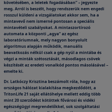
követésében, a leletek fogadásában” – jegyezte
meg. Arról is beszélt, hogy rendszerük nem engedi
rosszul küldeni a vizsgálatokat akkor sem, ha a
mintavevő nem ismerné pontosan a speciális
mintavételi szabályokat. A mintaszortírozó
automata a központi „agya” az egész
laboratóriumnak, mely nagyon bonyolult
algoritmus alapján működik, manuális
beavatkozás nélkül csak a gép nyúl a mintába és
végzi a minták szétosztását, másodlagos csövek
készítését az eredeti vonalkód pontos másolásával –
emelte ki.
Dr. Latkóczy Krisztina beszámolt róla, hogy az
országos hálózat kialakítása megkezdődött, a
TritonLife 21 saját ellátóhelye mellett eddig több
mint 20 szerződést kötöttek fővárosi és vidéki
egészségügyi megrendelőkkel, sok szolgáltatási