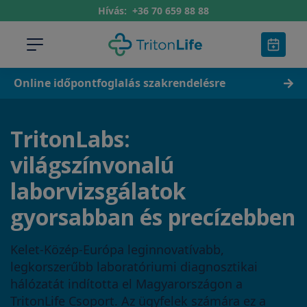
Hívás:
+36 70 659 88 88
Online időpontfoglalás szakrendelésre
TritonLabs:
világszínvonalú
laborvizsgálatok
gyorsabban és precízebben
Kelet-Közép-Európa leginnovatívabb,
legkorszerűbb laboratóriumi diagnosztikai
hálózatát indította el Magyarországon a
TritonLife Csoport. Az ügyfelek számára ez a