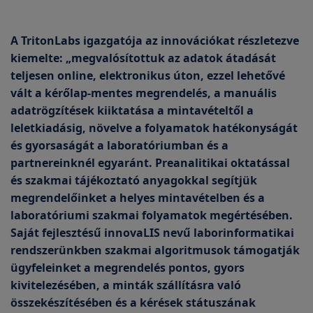
A TritonLabs igazgatója az innovációkat részletezve
kiemelte: „megvalósítottuk az adatok átadását
teljesen online, elektronikus úton, ezzel lehetővé
vált a kérőlap-mentes megrendelés, a manuális
adatrögzítések kiiktatása a mintavételtől a
leletkiadásig, növelve a folyamatok hatékonyságát
és gyorsaságát a laboratóriumban és a
partnereinknél egyaránt. Preanalitikai oktatással
és szakmai tájékoztató anyagokkal segítjük
megrendelőinket a helyes mintavételben és a
laboratóriumi szakmai folyamatok megértésében.
Saját fejlesztésű innovaLIS nevű laborinformatikai
rendszerünkben szakmai algoritmusok támogatják
ügyfeleinket a megrendelés pontos, gyors
kivitelezésében, a minták szállításra való
összekészítésében és a kérések státuszának