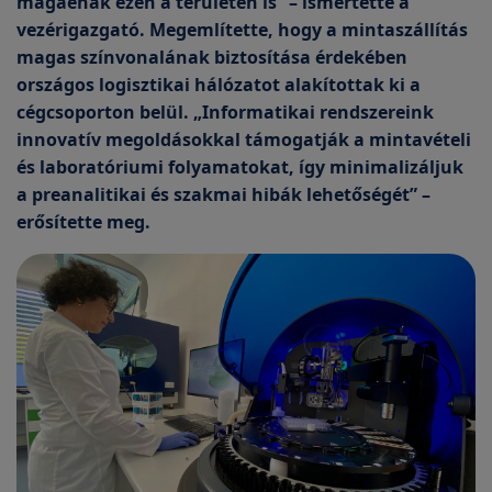
magáénak ezen a területen is” – ismertette a
vezérigazgató. Megemlítette, hogy a mintaszállítás
magas színvonalának biztosítása érdekében
országos logisztikai hálózatot alakítottak ki a
cégcsoporton belül. „Informatikai rendszereink
innovatív megoldásokkal támogatják a mintavételi
és laboratóriumi folyamatokat, így minimalizáljuk
a preanalitikai és szakmai hibák lehetőségét” –
erősítette meg.