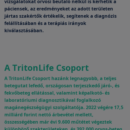
vizsgálatokat orvosi beutaló nélkül is kérhetik a
páciensek, az eredményeket az adott területen
jártas szakértők értékelik, segítenek a diagnózis
felállításában és a terápiás irányok
kiválasztásában.
A TritonLife Csoport
A TritonLife Csoport hazánk legnagyobb, a teljes
betegutat lefedő, országosan terjeszkedő járó-, és
fekvőbeteg ellátással, valamint képalkotó- és
laboratóriumi diagnosztikával foglalkozó
magánegészségügyi szolgáltatója. 2022 végére 17,5
milliárd forint nettó árbevétel mellett,
összességében már évi 9.600 műtétet végeztek
különböző szakterületeken, és 392.000 orvos-beteg