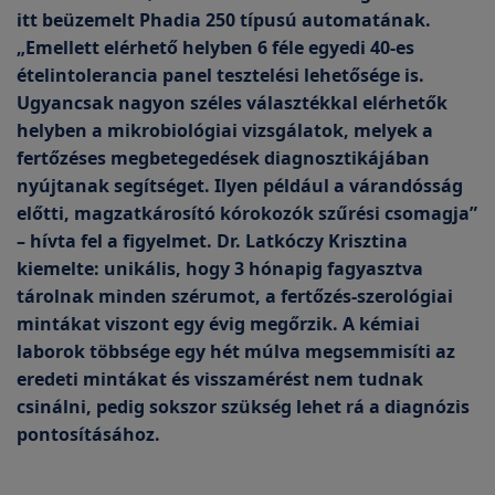
itt beüzemelt Phadia 250 típusú automatának.
„Emellett elérhető helyben 6 féle egyedi 40-es
ételintolerancia panel tesztelési lehetősége is.
Ugyancsak nagyon széles választékkal elérhetők
helyben a mikrobiológiai vizsgálatok, melyek a
fertőzéses megbetegedések diagnosztikájában
nyújtanak segítséget. Ilyen például a várandósság
előtti, magzatkárosító kórokozók szűrési csomagja”
– hívta fel a figyelmet. Dr. Latkóczy Krisztina
kiemelte: unikális, hogy 3 hónapig fagyasztva
tárolnak minden szérumot, a fertőzés-szerológiai
mintákat viszont egy évig megőrzik. A kémiai
laborok többsége egy hét múlva megsemmisíti az
eredeti mintákat és visszamérést nem tudnak
csinálni, pedig sokszor szükség lehet rá a diagnózis
pontosításához.