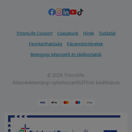
TritonLife Csoport
Csapatunk
Hírek
Tudástár
Fenntarthatóság
Pácienstörténetek
Betegjogi képviselő és tájékoztatók
© 2026 Tritonlife.
Adatvédelem
Jogi nyilatkozat
ÁSZF
Süti beállítások