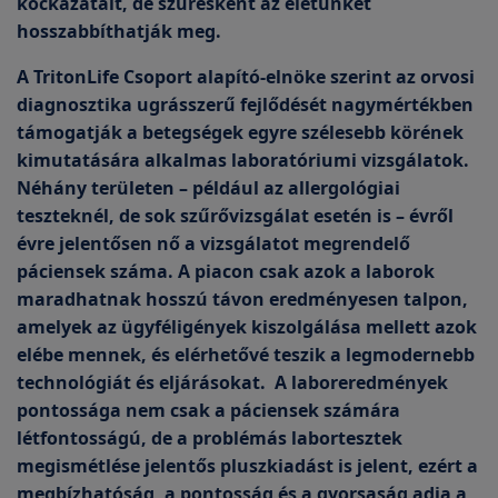
kockázatait, de szűrésként az életünket
hosszabbíthatják meg.
A TritonLife Csoport alapító-elnöke szerint az orvosi
diagnosztika ugrásszerű fejlődését nagymértékben
támogatják a betegségek egyre szélesebb körének
kimutatására alkalmas laboratóriumi vizsgálatok.
Néhány területen – például az allergológiai
teszteknél, de sok szűrővizsgálat esetén is – évről
évre jelentősen nő a vizsgálatot megrendelő
páciensek száma. A piacon csak azok a laborok
maradhatnak hosszú távon eredményesen talpon,
amelyek az ügyféligények kiszolgálása mellett azok
elébe mennek, és elérhetővé teszik a legmodernebb
technológiát és eljárásokat. A laboreredmények
pontossága nem csak a páciensek számára
létfontosságú, de a problémás labortesztek
megismétlése jelentős pluszkiadást is jelent, ezért a
megbízhatóság, a pontosság és a gyorsaság adja a