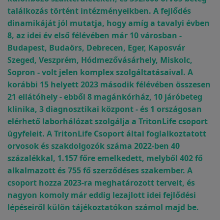
találkozás történt intézményeikben. A fejlődés
dinamikáját jól mutatja, hogy amíg a tavalyi évben
8, az idei év első félévében már 10 városban -
Budapest, Budaörs, Debrecen, Eger, Kaposvár
Szeged, Veszprém, Hódmezővásárhely, Miskolc,
Sopron - volt jelen komplex szolgáltatásaival. A
korábbi 15 helyett 2023 második félévében összesen
21 ellátóhely - ebből 8 magánkórház, 10 járóbeteg
klinika, 3 diagnosztikai központ - és 1 országosan
elérhető laborhálózat szolgálja a TritonLife csoport
ügyfeleit. A TritonLife Csoport által foglalkoztatott
orvosok és szakdolgozók száma 2022-ben 40
százalékkal, 1.157 főre emelkedett, melyből 402 fő
alkalmazott és 755 fő szerződéses szakember. A
csoport hozza 2023-ra meghatározott terveit, és
nagyon komoly már eddig lezajlott idei fejlődési
lépéseiről külön tájékoztatókon számol majd be.