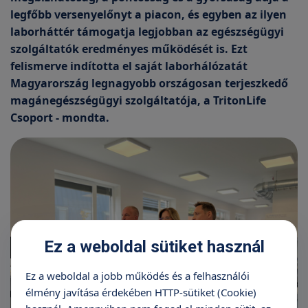
legfőbb versenyelőnyt a piacon, és egyben az ilyen
laborháttér támogatja legjobban az egészségügyi
szolgáltatók eredményes működését is. Ezt
felismerve indította el saját laborhálózatát
Magyarország legnagyobb országosan terjeszkedő
magánegészségügyi szolgáltatója, a TritonLife
Csoport - mondta.
Ez a weboldal sütiket használ
Ez a weboldal a jobb működés és a felhasználói
élmény javítása érdekében HTTP-sütiket (Cookie)