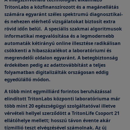
TritonLabs a közfinanszírozott és a magánellátás
számára egyaránt széles spektrumú diagnosztikai-
és nehezen elérhető vizsgálatokat biztosít extra
rövid időn belül. A speciális szakmai algoritmusok
informatikai megvalósítása és a legmodernebb
automaták kétirányú online illesztése radikálisan
csökkenti a hibaszázalékot a laboratóriumi és
megrendelői oldalon egyaránt. A betegbiztonság
érdekében pedig az adattovábbítást a teljes
folyamatban digitalizálták országosan eddig
egyedülálló módon.
A több mint egymilliárd forintos beruházással
elindított TritonLabs központi laboratóriuma már
több mint 20 egészségügyi szolgáltatóval illetve
vérvételi hellyel szerződött a TritonLife Csoport 21
ellátóhelye mellett; hosszú távon évente akár
tízmillió teszt elvégzésével számolnak. Az új