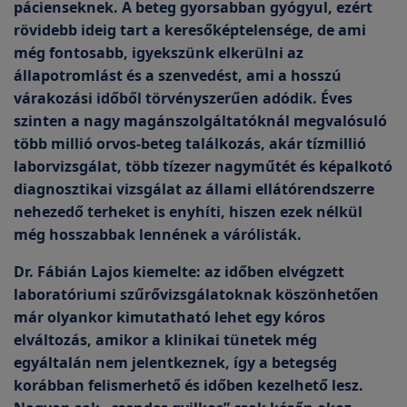
pácienseknek. A beteg gyorsabban gyógyul, ezért
rövidebb ideig tart a keresőképtelensége, de ami
még fontosabb, igyekszünk elkerülni az
állapotromlást és a szenvedést, ami a hosszú
várakozási időből törvényszerűen adódik. Éves
szinten a nagy magánszolgáltatóknál megvalósuló
több millió orvos-beteg találkozás, akár tízmillió
laborvizsgálat, több tízezer nagyműtét és képalkotó
diagnosztikai vizsgálat az állami ellátórendszerre
nehezedő terheket is enyhíti, hiszen ezek nélkül
még hosszabbak lennének a várólisták.
Dr. Fábián Lajos kiemelte: az időben elvégzett
laboratóriumi szűrővizsgálatoknak köszönhetően
már olyankor kimutatható lehet egy kóros
elváltozás, amikor a klinikai tünetek még
egyáltalán nem jelentkeznek, így a betegség
korábban felismerhető és időben kezelhető lesz.