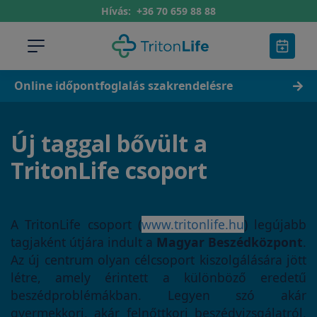
Hívás:
+36 70 659 88 88
Online időpontfoglalás szakrendelésre
Új taggal bővült a
TritonLife csoport
A TritonLife csoport (
www.tritonlife.hu
) legújabb
tagjaként útjára indult a
Magyar Beszédközpont
.
Az új centrum olyan célcsoport kiszolgálására jött
létre, amely érintett a különböző eredetű
beszédproblémákban. Legyen szó akár
gyermekkori, akár felnőttkori beszédvizsgálatról,