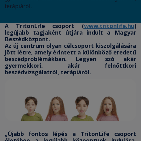
terápiáról.
A TritonLife csoport (
www.tritonlife.hu
)
legújabb tagjaként útjára indult a Magyar
Beszédközpont.
Az új centrum olyan célcsoport kiszolgálására
jött létre, amely érintett a különböző eredetű
beszédproblémákban. Legyen szó akár
gyermekkori, akár felnőttkori
beszédvizsgálatról, terápiáról.
„Újabb fontos lépés a TritonLife csoport
életében a legújabb központunk indulása.