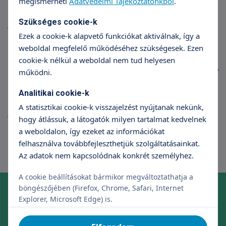
megismerheti
Adatvédelmi Tájékoztatónkból
.
Szükséges cookie-k
A Magyar Beszédközpont egy korszerű
logopédiai központ, melynek rendelései a
Ezek a cookie-k alapvető funkciókat aktiválnak, így a
Róbert Magánkórház Hegyalja út 100. alatt
weboldal megfelelő működéséhez szükségesek. Ezen
található budai járóbeteg
cookie-k nélkül a weboldal nem tud helyesen
egészségközpontjában érhetőek el. A
működni.
központ a szolgáltatásait a Róbert
Magánkórház keretein belül nyújtja.
Analitikai cookie-k
A statisztikai cookie-k visszajelzést nyújtanak nekünk,
A
Magyar Beszédközpont
honlapja és bővebb
hogy átlássuk, a látogatók milyen tartalmat kedvelnek
információ:
www.beszedkozpont.hu
a weboldalon, így ezeket az információkat
felhasználva továbbfejleszthetjük szolgáltatásainkat.
Az adatok nem kapcsolódnak konkrét személyhez.
A cookie beállításokat bármikor megváltoztathatja a
Online időpontfoglalás szakrendelésre
böngészőjében (Firefox, Chrome, Safari, Internet
Explorer, Microsoft Edge) is.
Foglaljon időpontot kényelmesen, néhány kattintással!
Időpontfoglalás