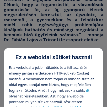
Célunk, hogy a fogamzástól, a várandósok
gondozásán át, az új, gyönyörű életek
megszületésén keresztül, az újszülött, a
csecsemő-, a gyermekkor és a felnőttkor
minél több egészségügyi problémájára
kínáljunk hathatós és minőségi megoldást a
bennünk bízó ügyfeleink számára.” – mondja
Dr. Fábián Lajos
a TritonLife csoport elnöke.
„Olyan területre kalandozunk, ahol
véleményünk szerint jelenleg nem minden
Ez a weboldal sütiket használ
rászoruló kisgyermek kapja meg időben a
szakmai segítséget, ami viszont a későbbi
Ez a weboldal a jobb működés és a felhasználói
életkorban nehezen, vagy sokkal nehezebben
élmény javítása érdekében HTTP-sütiket (Cookie)
pótolható.... Ha az érintett, és megfelelő
használ. Amennyiben nem fogad el minden sütit, az
szűrővizsgálatokon kiszűrt gyermekek
oldal egyes pontjai nem biztos, hogy megfelelően
megfelelő időben kerülnek szakemberhez,
fognak működni. Arról, hogy mik azok a sütik,
itt
beszédfejlesztésük sokkal kisebb erőfeszítés
olvashat részletesebben. Azt, hogy a weboldal
árán, és sokkal rövidebb idő alatt terelhető a
helyes irányba..” – teszi hozzá
Dax Szabolcs
, az
pontosan milyen sütiket használ, részletesen
új központ ügyvezetője.