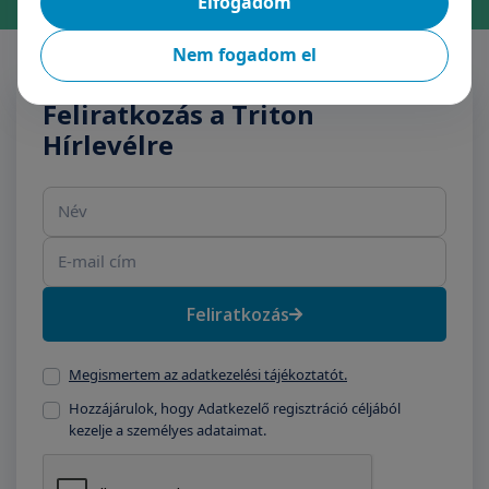
Elfogadom
Nem fogadom el
Feliratkozás a Triton
Hírlevélre
Név
E-mail cím
Feliratkozás
Megismertem az adatkezelési tájékoztatót.
Hozzájárulok, hogy Adatkezelő regisztráció céljából
kezelje a személyes adataimat.