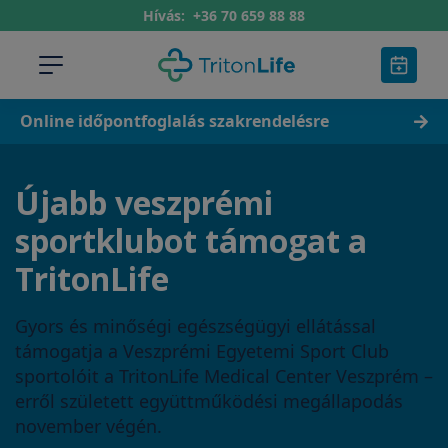
Hívás:
+36 70 659 88 88
Online időpontfoglalás szakrendelésre
Újabb veszprémi
sportklubot támogat a
TritonLife
Gyors és minőségi egészségügyi ellátással
támogatja a Veszprémi Egyetemi Sport Club
sportolóit a TritonLife Medical Center Veszprém –
erről született együttműködési megállapodás
november végén.