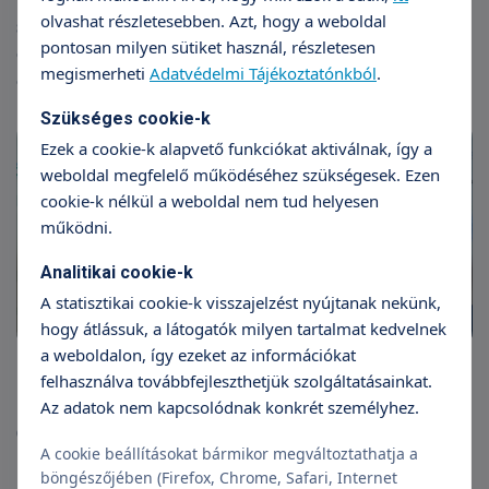
olvashat részletesebben. Azt, hogy a weboldal
szemléletmód, amit a Tritonlife képvisel, a mi
pontosan milyen sütiket használ, részletesen
elköteleződésünket is tovább erősíti az egészséges
megismerheti
Adatvédelmi Tájékoztatónkból
.
életmód felé”.
Szükséges cookie-k
Ezek a cookie-k alapvető funkciókat aktiválnak, így a
weboldal megfelelő működéséhez szükségesek. Ezen
cookie-k nélkül a weboldal nem tud helyesen
működni.
Analitikai cookie-k
A statisztikai cookie-k visszajelzést nyújtanak nekünk,
hogy átlássuk, a látogatók milyen tartalmat kedvelnek
a weboldalon, így ezeket az információkat
felhasználva továbbfejleszthetjük szolgáltatásainkat.
Az adatok nem kapcsolódnak konkrét személyhez.
(Forrás: vesc.hu)
A cookie beállításokat bármikor megváltoztathatja a
böngészőjében (Firefox, Chrome, Safari, Internet