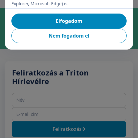
Explorer, Microsoft Edge) is.
Online időpontfoglalás szakrendelésre
Elfogadom
Foglaljon időpontot kényelmesen, néhány kattintással!
Időpontfoglalás
Nem fogadom el
Feliratkozás a Triton
Hírlevélre
Név
E-mail cím
Feliratkozás