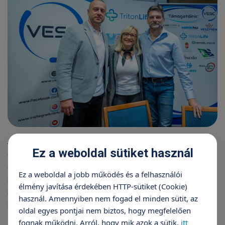
Az együttműködést bemutató sajtóeseményen az
Ez a weboldal sütiket használ
egyesület ügyvezetője, Szokolik Gergely elmondta:
a TritonLife világszínvonalú szolgáltatásai nagy
Ez a weboldal a jobb működés és a felhasználói
segítséget nyújthatnak abban, hogy a VESC
élmény javítása érdekében HTTP-sütiket (Cookie)
sportolói gyors segítséget kaphassanak egy-egy
használ. Amennyiben nem fogad el minden sütit, az
sérülés után.
oldal egyes pontjai nem biztos, hogy megfelelően
fognak működni. Arról, hogy mik azok a sütik,
itt
Dr. Edvy László, a VESC elnöke hozzátette: „az a fajta