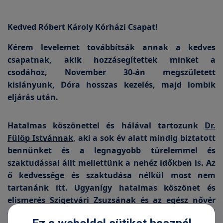
Kedved Róbert Károly Kórházi Csapat!
Kérem levelemet továbbítsák annak a kedves
csapatnak, akik hozzásegítettek minket a
csodához, November 30-án megszületett
kislányunk, Dóra hosszas kezelés, majd lombik
eljárás után.
Hatalmas köszönettel és hálával tartozunk
Dr.
Fülöp Istvánnak
, aki a sok év alatt mindig biztatott
bennünket és a legnagyobb türelemmel és
szaktudással állt mellettünk a nehéz időkben is. Az
ő kedvessége és szaktudása nélkül most nem
tartanánk itt. Ugyanígy hatalmas köszönet és
elismerés Szigetvári Zsuzsának és az egész nővér
csapatnak, akik egy egy mosollyal kedves szóval