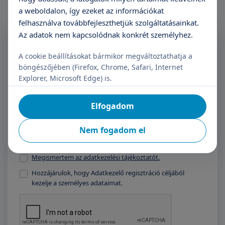
a weboldalon, így ezeket az információkat
felhasználva továbbfejleszthetjük szolgáltatásainkat.
Feliratkozás a Triton
Az adatok nem kapcsolódnak konkrét személyhez.
Hírlevélre
A cookie beállításokat bármikor megváltoztathatja a
böngészőjében (Firefox, Chrome, Safari, Internet
Név
E-mail cím
Explorer, Microsoft Edge) is.
Elfogadom
Feliratkozás
Nem fogadom el
Megismertem az adatkezelési tájékoztatót.
Hozzájárulok, hogy Adatkezelő regisztráció céljából
kezelje a személyes adataimat.