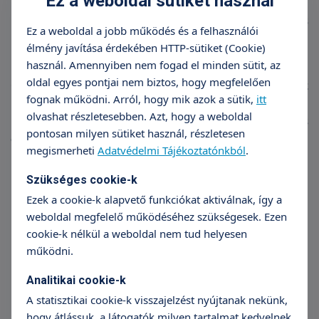
Ez a weboldal sütiket használ
mindig bátorítottak minket az út során. Illetve nem
utolsó sorban az embriológus kolléganőknek is
Ez a weboldal a jobb működés és a felhasználói
nagy ölelés hogy az út utolsó lépésein is fogták a
élmény javítása érdekében HTTP-sütiket (Cookie)
kezünket.
használ. Amennyiben nem fogad el minden sütit, az
oldal egyes pontjai nem biztos, hogy megfelelően
Csatolva küldök néhány képet, magunkról az
fognak működni. Arról, hogy mik azok a sütik,
itt
utolsó boldog hónapokban kettesben, és ami a
olvashat részletesebben. Azt, hogy a weboldal
legfontosabb Dórikáról, aki a képen másfél hetes
pontosan milyen sütiket használ, részletesen
egészséges kisbaba.
megismerheti
Adatvédelmi Tájékoztatónkból
.
November 30-án született 3310gr-al és 50 cm-el.
Szükséges cookie-k
Ezek a cookie-k alapvető funkciókat aktiválnak, így a
Hatalmas köszönet az egész csapatnak, és reméljük
weboldal megfelelő működéséhez szükségesek. Ezen
hamarosan újra belefoghatunk Önökkel egy újabb
cookie-k nélkül a weboldal nem tud helyesen
kalandba, hogy Dorkának adhassunk egy szép
működni.
kistestvért is!
Analitikai cookie-k
A statisztikai cookie-k visszajelzést nyújtanak nekünk,
hogy átlássuk, a látogatók milyen tartalmat kedvelnek