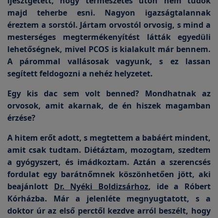
ijesztgetett, hogy természetes úton nem tudok
majd teherbe esni. Nagyon igazságtalannak
éreztem a sorstól. Jártam orvostól orvosig, s mind a
mesterséges megtermékenyítést látták egyedüli
lehetőségnek, mivel
PCOS
is kialakult már bennem.
A párommal vallásosak vagyunk, s ez lassan
segített feldogozni a nehéz helyzetet.
Egy kis dac sem volt benned? Mondhatnak az
orvosok, amit akarnak, de én hiszek magamban
érzése?
A hitem erőt adott, s megtettem a babáért mindent,
amit csak tudtam. Diétáztam, mozogtam, szedtem
a gyógyszert, és imádkoztam. Aztán a szerencsés
fordulat egy barátnőmnek köszönhetően jött, aki
beajánlott
Dr. Nyéki Boldizsárhoz
, ide a Róbert
Kórházba. Már a jelenléte megnyugtatott, s a
doktor úr az első perctől kezdve arról beszélt, hogy