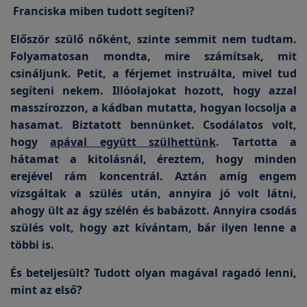
Franciska miben tudott segíteni?
Először szülő nőként, szinte semmit nem tudtam.
Folyamatosan mondta, mire számítsak, mit
csináljunk. Petit, a férjemet instruálta, mivel tud
segíteni nekem. Illóolajokat hozott, hogy azzal
masszírozzon, a kádban mutatta, hogyan locsolja a
hasamat. Biztatott bennünket. Csodálatos volt,
hogy
apával együtt szülhettünk
. Tartotta a
hátamat a kitolásnál, éreztem, hogy minden
erejével rám koncentrál. Aztán amíg engem
vizsgáltak a szülés után, annyira jó volt látni,
ahogy ült az ágy szélén és babázott. Annyira csodás
szülés volt, hogy azt kívántam, bár ilyen lenne a
többi is.
És beteljesült? Tudott olyan magával ragadó lenni,
mint az első?