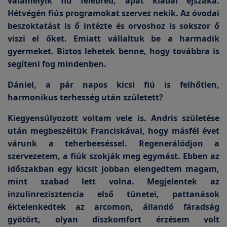
valamelyik fiú felébred, apát kiabál éjszaka.
Hétvégén fiús programokat szervez nekik. Az óvodai
beszoktatást is ő intézte és orvoshoz is sokszor ő
viszi el őket. Emiatt vállaltuk be a harmadik
gyermeket. Biztos lehetek benne, hogy továbbra is
segíteni fog mindenben.
Dániel, a pár napos kicsi fiú is felhőtlen,
harmonikus terhesség után született?
Kiegyensúlyozott voltam vele is. Andris születése
után megbeszéltük Franciskával, hogy másfél évet
várunk a teherbeeséssel. Regenerálódjon a
szervezetem, a fiúk szokják meg egymást. Ebben az
időszakban egy kicsit jobban elengedtem magam,
mint szabad lett volna. Megjelentek az
inzulinrezisztencia első tünetei, pattanások
éktelenkedtek az arcomon, állandó fáradság
gyötört, olyan diszkomfort érzésem volt