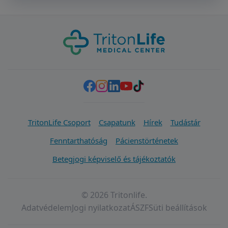
TritonLife Csoport
Csapatunk
Hírek
Tudástár
Fenntarthatóság
Pácienstörténetek
Betegjogi képviselő és tájékoztatók
© 2026 Tritonlife.
Adatvédelem
Jogi nyilatkozat
ÁSZF
Süti beállítások