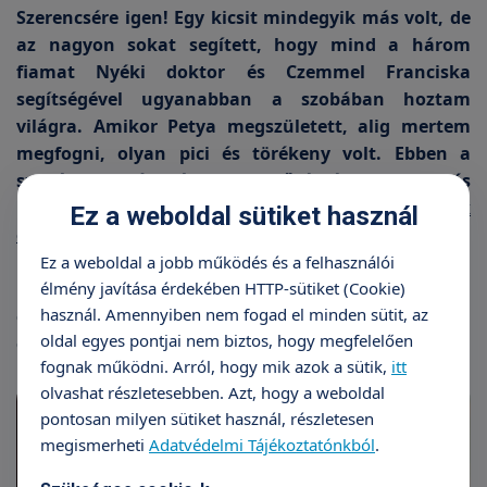
Szerencsére igen! Egy kicsit mindegyik más volt, de
az nagyon sokat segített, hogy mind a három
fiamat Nyéki doktor és Czemmel Franciska
segítségével ugyanabban a szobában hoztam
világra. Amikor Petya megszületett, alig mertem
megfogni, olyan pici és törékeny volt. Ebben a
szobában tanították meg a nővérkék, hogy mit és
hogyan csináljak. A
fürdetéstől, a köldökcsonk
Ez a weboldal sütiket használ
ellátásán át
a
szoptatásig
. Elég magabiztosan
mentem haza, még a védőnőm is csodálkozott,
Ez a weboldal a jobb működés és a felhasználói
élmény javítása érdekében HTTP-sütiket (Cookie)
hogy első szülő nőként milyen határozottan látom
használ. Amennyiben nem fogad el minden sütit, az
el a babát. S ilyen öntudatosan jöttem vissza másfél
oldal egyes pontjai nem biztos, hogy megfelelően
év múlva szülni.
fognak működni. Arról, hogy mik azok a sütik,
itt
olvashat részletesebben. Azt, hogy a weboldal
pontosan milyen sütiket használ, részletesen
megismerheti
Adatvédelmi Tájékoztatónkból
.