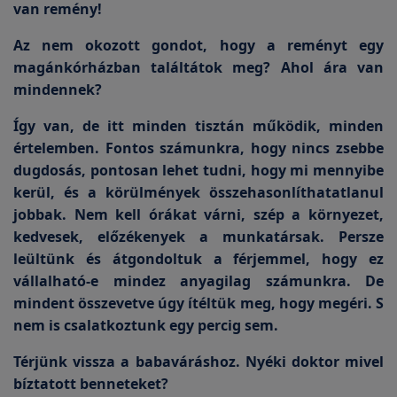
van remény!
Az nem okozott gondot, hogy a reményt egy
magánkórházban találtátok meg? Ahol ára van
mindennek?
Így van, de itt minden tisztán működik, minden
értelemben. Fontos számunkra, hogy nincs zsebbe
dugdosás, pontosan lehet tudni, hogy mi mennyibe
kerül, és a körülmények összehasonlíthatatlanul
jobbak. Nem kell órákat várni, szép a környezet,
kedvesek, előzékenyek a munkatársak. Persze
leültünk és átgondoltuk a férjemmel, hogy ez
vállalható-e mindez anyagilag számunkra. De
mindent összevetve úgy ítéltük meg, hogy megéri. S
nem is csalatkoztunk egy percig sem.
Térjünk vissza a babaváráshoz. Nyéki doktor mivel
bíztatott benneteket?