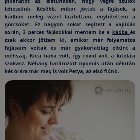
pillanatot az életünkben, hogy végre szülők
lehessünk. Később, mikor jöttek a fájások, a
kádban meleg vízzel lazítottam, enyhítettem a
görcsöket. Ez nagyon sokat segített a vajúdás
során, 3 perces fájásokkal mentem be a
kádba
és
csak akkor jöttem ki, amikor már folyamatos
fájásaim voltak és már gyakorlatilag eltűnt a
méhszáj. Kicsi baba volt, így rövid volt a kitolási
szakasz. Néhány határozott nyomás után délután
két órára már meg is volt Petya, az első fiúnk.