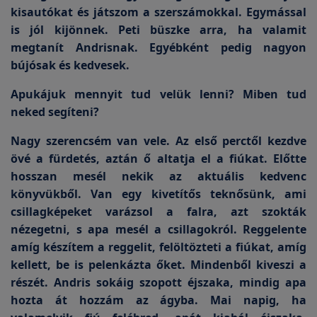
kisautókat és játszom a szerszámokkal. Egymással
is jól kijönnek. Peti büszke arra, ha valamit
megtanít Andrisnak. Egyébként pedig nagyon
bújósak és kedvesek.
Apukájuk mennyit tud velük lenni? Miben tud
neked segíteni?
Nagy szerencsém van vele. Az első perctől kezdve
övé a fürdetés, aztán ő altatja el a fiúkat. Előtte
hosszan mesél nekik az aktuális kedvenc
könyvükből. Van egy kivetítős teknősünk, ami
csillagképeket varázsol a falra, azt szokták
nézegetni, s apa mesél a csillagokról. Reggelente
amíg készítem a reggelit, felöltözteti a fiúkat, amíg
kellett, be is pelenkázta őket. Mindenből kiveszi a
részét. Andris sokáig szopott éjszaka, mindig apa
hozta át hozzám az ágyba. Mai napig, ha