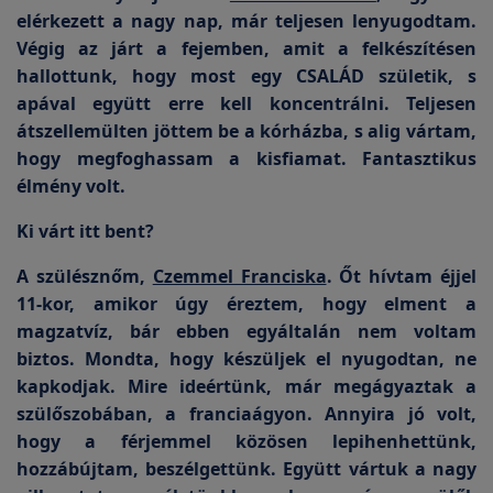
elérkezett a nagy nap, már teljesen lenyugodtam.
Végig az járt a fejemben, amit a felkészítésen
hallottunk, hogy most egy CSALÁD születik, s
apával együtt erre kell koncentrálni. Teljesen
átszellemülten jöttem be a kórházba, s alig vártam,
hogy megfoghassam a kisfiamat. Fantasztikus
élmény volt.
Ki várt itt bent?
A szülésznőm,
Czemmel Franciska
. Őt hívtam éjjel
11-kor, amikor úgy éreztem, hogy elment a
magzatvíz, bár ebben egyáltalán nem voltam
biztos. Mondta, hogy készüljek el nyugodtan, ne
kapkodjak. Mire ideértünk, már megágyaztak a
szülőszobában, a franciaágyon. Annyira jó volt,
hogy a férjemmel közösen lepihenhettünk,
hozzábújtam, beszélgettünk. Együtt vártuk a nagy