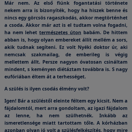
Már nem. Az első fiúnk fogantatási története
nekem arra is bizonyíték, hogy ha hiszek benne és
nincs egy görcsös ragaszkodás, akkor megtörténhet
a csoda. Akkor már azt is el tudtam volna fogadni,
ha nem lehet
természetes úton
babám. De hittem
abban is, hogy olyan embereket állít mellém a sors,
akik tudnak segíteni. Ez volt Nyéki doktor úr, aki
nemcsak szakmailag, de emberileg is végig
mellettem állt. Persze nagyon óvatosan csináltam
mindent, s keményen diétáztam továbbra is. S nagy
eufóriában éltem át a terhességet.
A szülés is ilyen csodás élmény volt?
Igen! Bár a szüléstől eleinte féltem egy kicsit. Nem a
fájdalomtól, mert arra gondoltam, az igazi fájdalom
az lenne, ha nem szülhetnék. Inkább az
ismeretlensége miatt tartottam tőle. A kórházban
azonban olyan jó volt a
szülésfelkészítés
, hogy mire