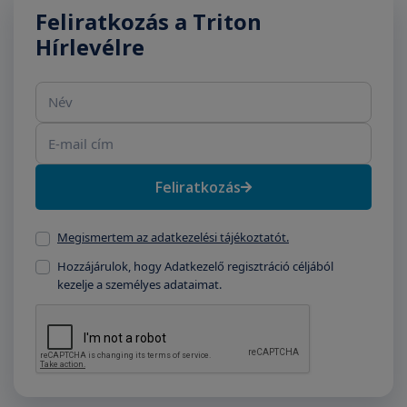
Feliratkozás a Triton
Hírlevélre
Név
E-mail cím
Feliratkozás
Megismertem az adatkezelési tájékoztatót.
Hozzájárulok, hogy Adatkezelő regisztráció céljából
kezelje a személyes adataimat.