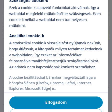
Szükséges cookie-k
Ezek a cookie-k alapvető funkciókat aktiválnak, így a
weboldal megfelelő működéséhez szükségesek. Ezen
cookie-k nélkül a weboldal nem tud helyesen
működni.
Analitikai cookie-k
A statisztikai cookie-k visszajelzést nyújtanak nekünk,
hogy átlássuk, a látogatók milyen tartalmat kedvelnek
Hű, ennyire vágytál már az élményre vagy a
a weboldalon, így ezeket az információkat
véletlen hozta így?
felhasználva továbbfejleszthetjük szolgáltatásainkat.
Az adatok nem kapcsolódnak konkrét személyhez.
Vágytam rá persze, de nem terveztem ilyen hamar.
Még szoptattam, s kicsit el is engedtem magam. Ám
A cookie beállításokat bármikor megváltoztathatja a
bennem volt az aggódás, ezért novemberben újra
böngészőjében (Firefox, Chrome, Safari, Internet
szigorúan diétázni kezdtem. Aztán karácsony előtt
Explorer, Microsoft Edge) is.
négy nappal furcsa érzéssel keltem fel reggel.
Eszembe jutott, hogy van a fürdőben egy terhességi
Elfogadom
teszt. Gyorsan megcsináltam, s pozitív lett. Azonnal
hívtam a doktor urat, ez december 20-án pénteken