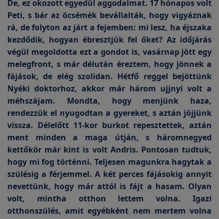
De, ez okozott egyedül aggodalmat. 17 hónapos volt
Peti, s bár az öcsémék bevállalták, hogy vigyáznak
rá, de folyton az járt a fejemben: mi lesz, ha éjszaka
kezdődik, hogyan ébresztjük fel őket? Az időjárás
végül megoldotta ezt a gondot is, vasárnap jött egy
melegfront, s már délután éreztem, hogy jönnek a
fájások, de elég szolidan. Hétfő reggel bejöttünk
Nyéki doktorhoz, akkor már három ujjnyi volt a
méhszájam. Mondta, hogy menjünk haza,
rendezzük el nyugodtan a gyereket, s aztán jöjjünk
vissza. Délelőtt 11-kor burkot repesztettek, aztán
ment minden a maga útján, s háromnegyed
kettőkör már kint is volt Andris. Pontosan tudtuk,
hogy mi fog történni. Teljesen magunkra hagytak a
szülésig a férjemmel. A két perces fájásokig annyit
nevettünk, hogy már attól is fájt a hasam. Olyan
volt, mintha otthon lettem volna. Igazi
otthonszülés, amit egyébként nem mertem volna