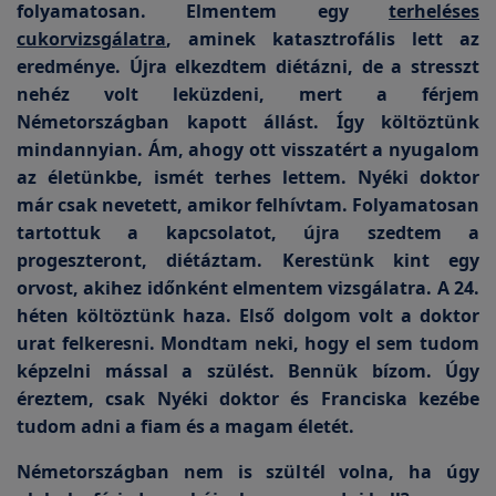
folyamatosan. Elmentem egy
terheléses
cukorvizsgálatra
, aminek katasztrofális lett az
eredménye. Újra elkezdtem diétázni, de a stresszt
nehéz volt leküzdeni, mert a férjem
Németországban kapott állást. Így költöztünk
mindannyian. Ám, ahogy ott visszatért a nyugalom
az életünkbe, ismét terhes lettem. Nyéki doktor
már csak nevetett, amikor felhívtam. Folyamatosan
tartottuk a kapcsolatot, újra szedtem a
progeszteront, diétáztam. Kerestünk kint egy
orvost, akihez időnként elmentem vizsgálatra. A 24.
héten költöztünk haza. Első dolgom volt a doktor
urat felkeresni. Mondtam neki, hogy el sem tudom
képzelni mással a szülést. Bennük bízom. Úgy
éreztem, csak Nyéki doktor és Franciska kezébe
tudom adni a fiam és a magam életét.
Németországban nem is szültél volna, ha úgy