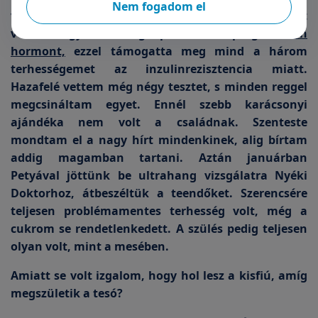
Nem fogadom el
volt, aki mondta, jöjjek be gyorsan. Nagyon örült
velem együtt. Megkaptam a
progeszteron
hormont,
ezzel támogatta meg mind a három
terhességemet az inzulinrezisztencia miatt.
Hazafelé vettem még négy tesztet, s minden reggel
megcsináltam egyet. Ennél szebb karácsonyi
ajándéka nem volt a családnak. Szenteste
mondtam el a nagy hírt mindenkinek, alig bírtam
addig magamban tartani. Aztán januárban
Petyával jöttünk be ultrahang vizsgálatra Nyéki
Doktorhoz, átbeszéltük a teendőket. Szerencsére
teljesen problémamentes terhesség volt, még a
cukrom se rendetlenkedett. A szülés pedig teljesen
olyan volt, mint a mesében.
Amiatt se volt izgalom, hogy hol lesz a kisfiú, amíg
megszületik a tesó?