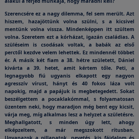
alakul a férjed munkája, hogy maradni kell?
Szerencsére ez a nagy dilemma, fel sem merült. Azt
hiszem, hazajöttünk volna szülni, s a kicsivel
mentünk volna vissza. Mindenképpen itt szültem
volna. Szeretem ezt a kórházat, igazán családias. A
szüléseim is csodásak voltak, a babák az első
perctől kezdve velem lehettek. Ez mindennél többet
ér. A másik két fiam a 38. hétre született, Dániel
kivárta a 39. hetet, amit kértem tőle. Peti, a
legnagyobb fiú ugyanis elkapott egy nagyon
agresszív vírust, hányt és 40 fokos láza volt
napokig, majd a papájuk is megbetegedett. Sokat
beszélgettem a pocaklakómmal, s folyamatosan
üzentem neki, hogy maradjon még bent egy kicsit,
várja meg, míg alkalmas lesz a helyzet a születésre.
Meghallgatott, s minden úgy lett, ahogy
elképzeltem, a már megszokott rítusban.
Ugyanazok a pillanatok, nevetés, kis fájdalom és