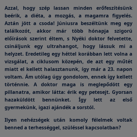
Azzal, hogy szép lassan minden erőfeszítésünk
beérik, a diéta, a mozgás, a magamra figyelés.
Aztán jött a csoda! Júniusra beszéltünk meg egy
találkozót, akkor már több hónapja szigorú
előírások szerint éltem, s Nyéki doktor felvetette,
csináljunk egy ultrahangot, hogy lássuk mi a
helyzet. Eredetileg egy héttel korábban lett volna a
vizsgálat, a ciklusom közepén, de azt egy műtét
miatt el kellett halasztanunk, így már a 23. napon
voltam. Ám utólag úgy gondolom, ennek így kellett
történnie. A doktor maga is meglepődött egy
pillanatra, amikor látta: érik egy petesejt. Gyorsan
hazaküldött bennünket. Így lett az első
gyermekünk, igazi ajándék a sorstól.
Ilyen nehézségek után komoly félelmek voltak
benned a terhességgel, szüléssel kapcsolatban?