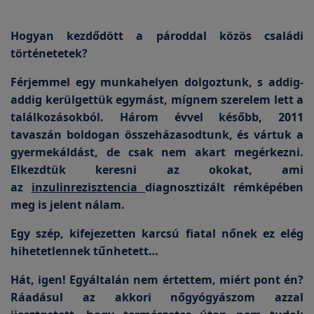
Hogyan kezdődött a pároddal közös családi
történetetek?
Férjemmel egy munkahelyen dolgoztunk, s addig-
addig kerülgettük egymást, mígnem szerelem lett a
találkozásokból. Három évvel később, 2011
tavaszán boldogan összeházasodtunk, és vártuk a
gyermekáldást, de csak nem akart megérkezni.
Elkezdtük keresni az okokat, ami
az
inzulinrezisztencia
diagnosztizált rémképében
meg is jelent nálam.
Egy szép, kifejezetten karcsú fiatal nőnek ez elég
hihetetlennek tűnhetett…
Hát, igen! Egyáltalán nem értettem, miért pont én?
Ráadásul az akkori nőgyógyászom azzal