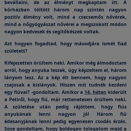
bevállalni, de az élményt megkaptam itt. A
kórházban töltött három nap szintén nagyon
pozitív élmény volt, mind a csecsemős nővérek,
mind a nőgyógyászat nővérei a megszokott módon
nagyon kedvesek és segítőkészek voltak.
Azt hogyan fogadtad, hogy másodjára ismét fiad
született?
Kifejezetten örültem neki. Amikor még álmodoztam
arról, hogy anyuka leszek, úgy képzeltem el, három
lányom lesz. Az a kép élt bennem, hogy nagyon
csajosak a kislányok. Hiszen mit tudnék kezdeni
egy fiúval? -gondoltam. Amikor a
14. héten
kiderült
a Petiről, hogy fiú, már rettenetesen örültem neki.
A születése után pedig rájöttem, hogy fiús
anyukának lenni nagyon jó! Három fiú
édesanyjának lenni pedig egyenesen csodás érzés.
Sose gondoltam, hogy boldogan tologatom majd a