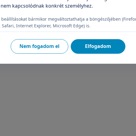
 nem kapcsolódnak konkrét személyhez.
 beállításokat bármikor megváltoztathatja a böngészőjében (Firefo
Safari, Internet Explorer, Microsoft Edge) is.
Nem fogadom el
Elfogadom