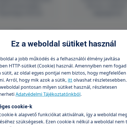
gasztroenterológus-
főorvos, szülészet
epatológus főorvos
nőgyógyászat
Ez a weboldal sütiket használ
boldal a jobb működés és a felhasználói élmény javítása
ben HTTP-sütiket (Cookie) használ. Amennyiben nem fogad 
sütit, az oldal egyes pontjai nem biztos, hogy megfelelőe
Dr. Vasvári Barbara
. Arról, hogy mik azok a sütik,
itt
olvashat részletesebben.
osigazgató - TritonLife
weboldal pontosan milyen sütiket használ, részletesen
óbert Magánkórház,
erheti
Adatvédelmi Tájékoztatónkból
.
teziológiai részlegvezető
éges cookie-k
főorvos
cookie-k alapvető funkciókat aktiválnak, így a weboldal meg
séhez szükségesek. Ezen cookie-k nélkül a weboldal nem 