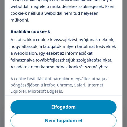
weboldal megfelelő működéséhez szükségesek. Ezen
cookie-k nélkül a weboldal nem tud helyesen
működni.
Analitikai cookie-k
A statisztikai cookie-k visszajelzést nyújtanak nekünk,
hogy átlássuk, a látogatók milyen tartalmat kedvelnek
Dr. Mosonyi Péter
a weboldalon, így ezeket az információkat
Magzati diagnosztika részlegvezető
felhasználva továbbfejleszthetjük szolgáltatásainkat.
főorvos, szülészet-nőgyógyászat,
Az adatok nem kapcsolódnak konkrét személyhez.
genetika, teratológia
A cookie beállításokat bármikor megváltoztathatja a
böngészőjében (Firefox, Chrome, Safari, Internet
Explorer, Microsoft Edge) is.
Elfogadom
Feliratkozás a Triton
Nem fogadom el
Hírlevélre