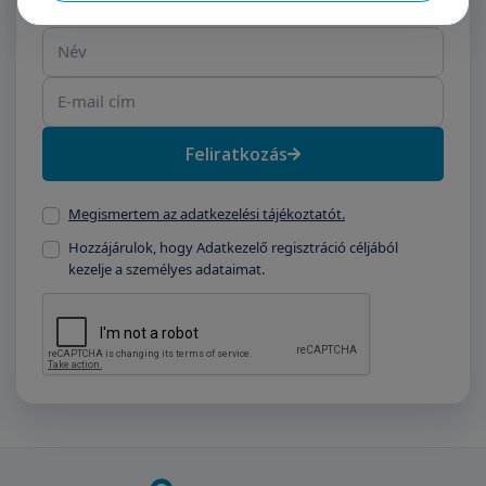
Név
E-mail cím
Feliratkozás
Megismertem az adatkezelési tájékoztatót.
Hozzájárulok, hogy Adatkezelő regisztráció céljából
kezelje a személyes adataimat.