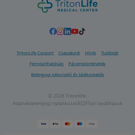
TritonLife Csoport
Csapatunk
Hírek
Tudástár
Fenntarthatóság
Pácienstörténetek
Betegjogi képviselő és tájékoztatók
© 2026 Tritonlife.
Adatvédelem
Jogi nyilatkozat
ÁSZF
Süti beállítások