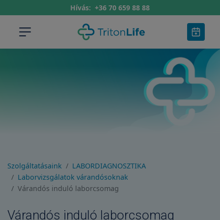
Hívás:
+36 70 659 88 88
Szolgáltatásaink
LABORDIAGNOSZTIKA
Laborvizsgálatok várandósoknak
Várandós induló laborcsomag
Várandós induló laborcsomag