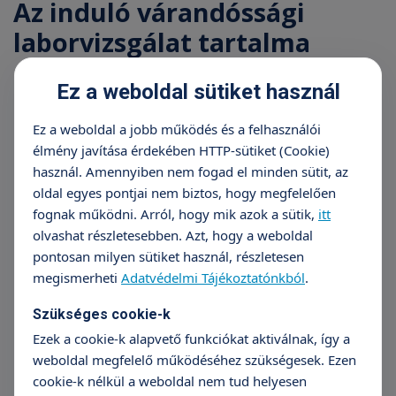
Az induló várandóssági
laborvizsgálat tartalma
Vércsoport és ellenanyagszűrés,
Ez a weboldal sütiket használ
HBsAg,
Treponema pallidum (lues) antitestek,
Ez a weboldal a jobb működés és a felhasználói
Vérkép,
élmény javítása érdekében HTTP-sütiket (Cookie)
Teljes vizelet + üledék,
használ. Amennyiben nem fogad el minden sütit, az
Trombin idő,
Glükóz,
oldal egyes pontjai nem biztos, hogy megfelelően
Protrombin INR,
fognak működni. Arról, hogy mik azok a sütik,
itt
Fibrinogén,
olvashat részletesebben. Azt, hogy a weboldal
Karbamid,
pontosan milyen sütiket használ, részletesen
Kreatinin (+eGFR),
megismerheti
Adatvédelmi Tájékoztatónkból
.
Nátrium (Na),
Kálium (K),
Szükséges cookie-k
Bilirubin totál,
Ezek a cookie-k alapvető funkciókat aktiválnak, így a
GOT (ASAT),
weboldal megfelelő működéséhez szükségesek. Ezen
GPT (ALAT),
cookie-k nélkül a weboldal nem tud helyesen
Gamma-GT (GGT),