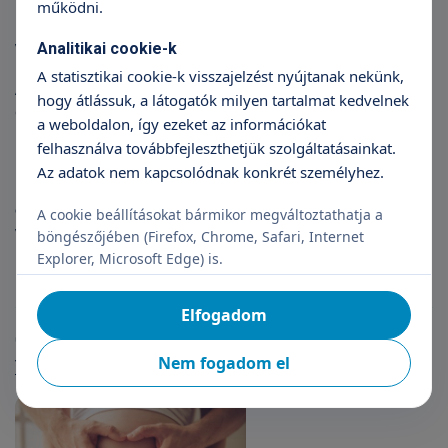
működni.
LDH
Vérvétel előtti előkészületek
Analitikai cookie-k
A statisztikai cookie-k visszajelzést nyújtanak nekünk,
A vérvétel éhgyomorra történik, vizet ajánlott a mintavétel
hogy átlássuk, a látogatók milyen tartalmat kedvelnek
előtt fogyasztani.
a weboldalon, így ezeket az információkat
felhasználva továbbfejleszthetjük szolgáltatásainkat.
Az adatok nem kapcsolódnak konkrét személyhez.
Kérjük, hogy a laborvizsgálat eredményével minden
esetben keresse fel kezelőorvosát, vagy jelentkezzen be
A cookie beállításokat bármikor megváltoztathatja a
várandósgondozási vizsgálatainkra!
böngészőjében (Firefox, Chrome, Safari, Internet
Explorer, Microsoft Edge) is.
Elfogadom
Cikkek
Nem fogadom el
További cikkek