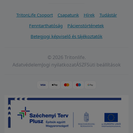
TritonLife Csoport
Csapatunk
Hírek
Tudástár
Fenntarthatóság
Pácienstörténetek
Betegjogi képviselő és tájékoztatók
© 2026 Tritonlife.
Adatvédelem
Jogi nyilatkozat
ÁSZF
Süti beállítások