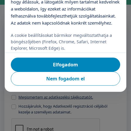
hogy átlássuk, a látogatók milyen tartalmat kedvelnek
a weboldalon, így ezeket az információkat
felhasználva továbbfejleszthetjük szolgáltatásainkat.
Az adatok nem kapcsolódnak konkrét személyhez.
Feliratkozás a Triton
Hírlevélre
A cookie beállításokat bármikor megváltoztathatja a
böngészőjében (Firefox, Chrome, Safari, Internet
Explorer, Microsoft Edge) is.
Név
E-mail cím
Elfogadom
Nem fogadom el
Feliratkozás
Megismertem az adatkezelési tájékoztatót.
Hozzájárulok, hogy Adatkezelő regisztráció céljából
kezelje a személyes adataimat.