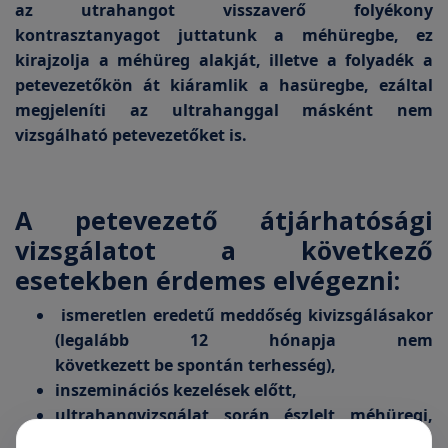
az utrahangot visszaverő folyékony
kontrasztanyagot juttatunk a méhüregbe, ez
kirajzolja a méhüreg alakját, illetve a folyadék a
petevezetőkön át kiáramlik a hasüregbe, ezáltal
megjeleníti az ultrahanggal másként nem
vizsgálható petevezetőket is.
A petevezető átjárhatósági
vizsgálatot a következő
esetekben érdemes elvégezni:
ismeretlen eredetű meddőség kivizsgálásakor
(legalább 12 hónapja nem
következett be spontán terhesség),
inszeminációs kezelések előtt,
ultrahangvizsgálat során észlelt méhüregi,
petevezetéki rendellenességek pontosításához.