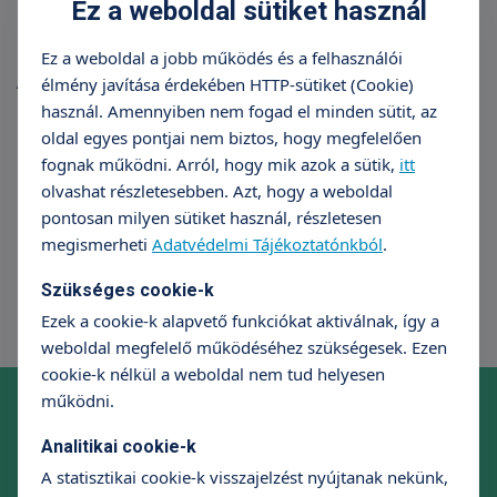
Ez a weboldal sütiket használ
Ez a weboldal a jobb működés és a felhasználói
A vizsgálat elvégzésének ideális időpontja: a
élmény javítása érdekében HTTP-sütiket (Cookie)
menstruációt követő 10 napon belül.
használ. Amennyiben nem fogad el minden sütit, az
oldal egyes pontjai nem biztos, hogy megfelelően
fognak működni. Arról, hogy mik azok a sütik,
itt
olvashat részletesebben. Azt, hogy a weboldal
pontosan milyen sütiket használ, részletesen
megismerheti
Adatvédelmi Tájékoztatónkból
.
Szükséges cookie-k
Ezek a cookie-k alapvető funkciókat aktiválnak, így a
weboldal megfelelő működéséhez szükségesek. Ezen
cookie-k nélkül a weboldal nem tud helyesen
Online időpontfoglalás szakrendelésre
működni.
Foglaljon időpontot kényelmesen, néhány kattintással!
Analitikai cookie-k
Időpontfoglalás
A statisztikai cookie-k visszajelzést nyújtanak nekünk,