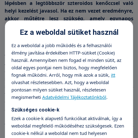
lépésben a legtöbbször szteroidos kenőccsel való
helyi kezelést javasol. Ha ez nem vezet eredményre,
akkor műtétre lesz szükség, amely egynapos
sebészet keretei között megvalósítható.
Ez a weboldal sütiket használ
Ez a weboldal a jobb működés és a felhasználói
A beavatkozás
élmény javítása érdekében HTTP-sütiket (Cookie)
használ. Amennyiben nem fogad el minden sütit, az
A fitymaszűkület oldása valójában a körülmetélés,
oldal egyes pontjai nem biztos, hogy megfelelően
a fitymabőr eltávolítása. Előfordul, hogy elég csak a
fognak működni. Arról, hogy mik azok a sütik,
itt
szűkület megszűntetésére szorítkoznia a
olvashat részletesebben. Azt, hogy a weboldal
sebésznek, illetve bizonyos esetekben a heges
pontosan milyen sütiket használ, részletesen
terület plasztikai megoldása is lehetséges, ám
megismerheti
Adatvédelmi Tájékoztatónkból
.
ennek bizonytalanabb az eredménye. A műtét rövid
altatásban történik. Műtét előtt emiatt találkozni
Szükséges cookie-k
kell aneszteziológus szakorvossal, és bizonyos
Ezek a cookie-k alapvető funkciókat aktiválnak, így a
vizsgálatokra is szükség lesz. A műtét napjának
weboldal megfelelő működéséhez szükségesek. Ezen
reggelén alapos fürdés, hajmosás szükséges. Hat
cookie-k nélkül a weboldal nem tud helyesen