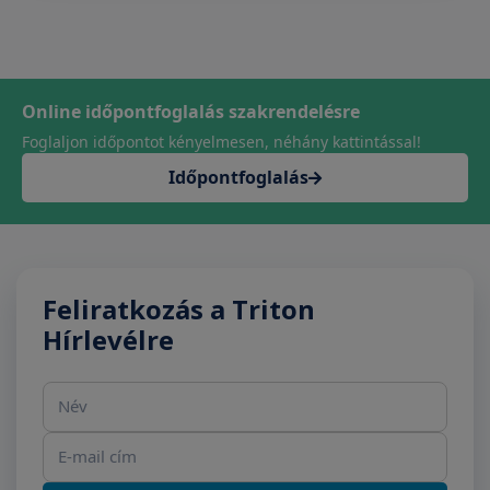
Online időpontfoglalás szakrendelésre
Foglaljon időpontot kényelmesen, néhány kattintással!
Időpontfoglalás
Feliratkozás a Triton
Hírlevélre
Név
E-mail cím