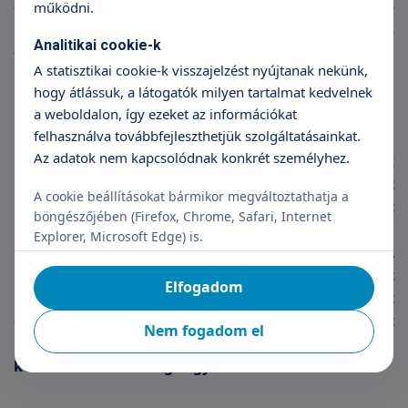
órával a beavatkozás előtt már nem szabad enni –
működni.
inni. Egy kis vizet vagy teát négy órával az altatás
Analitikai cookie-k
előtt még ihat a páciens.
A statisztikai cookie-k visszajelzést nyújtanak nekünk,
hogy átlássuk, a látogatók milyen tartalmat kedvelnek
a weboldalon, így ezeket az információkat
Lábadozás
felhasználva továbbfejleszthetjük szolgáltatásainkat.
Az adatok nem kapcsolódnak konkrét személyhez.
Műtét után ágyban kell maradnia a kis betegnek
néhány órán keresztül. Infúziót kap, majd ihat
A cookie beállításokat bármikor megváltoztathatja a
némi folyadékot. A legtöbb fiúcska még a műtét
böngészőjében (Firefox, Chrome, Safari, Internet
napján távozhat a kórházból, otthon sétálhat,
Explorer, Microsoft Edge) is.
nyugodt játékokat játszhat, de nem szaladgálhat. A
műtétet követő naptól ehet szabadon. Egy-két hét
Elfogadom
pihenő után közösségbe mehet, intenzív mozgást
csak egy hónappal a műtét után végezhet. A műtét
Nem fogadom el
után, panaszok esetén haladéktalanul fel kell
keresni a műtétet végző gyermeksebészt!