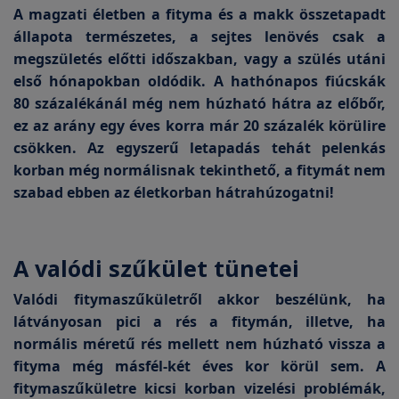
A magzati életben a fityma és a makk összetapadt
állapota természetes, a sejtes lenövés csak a
megszületés előtti időszakban, vagy a szülés utáni
első hónapokban oldódik. A hathónapos fiúcskák
80 százalékánál még nem húzható hátra az előbőr,
ez az arány egy éves korra már 20 százalék körülire
csökken. Az egyszerű letapadás tehát pelenkás
korban még normálisnak tekinthető, a fitymát nem
szabad ebben az életkorban hátrahúzogatni!
A valódi szűkület tünetei
Valódi fitymaszűkületről akkor beszélünk, ha
látványosan pici a rés a fitymán, illetve, ha
normális méretű rés mellett nem húzható vissza a
fityma még másfél-két éves kor körül sem. A
fitymaszűkületre kicsi korban vizelési problémák,