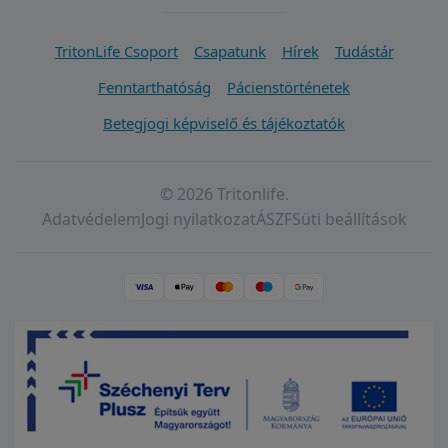
TritonLife Csoport
Csapatunk
Hírek
Tudástár
Fenntarthatóság
Pácienstörténetek
Betegjogi képviselő és tájékoztatók
© 2026 Tritonlife.
Adatvédelem
Jogi nyilatkozat
ÁSZF
Süti beállítások