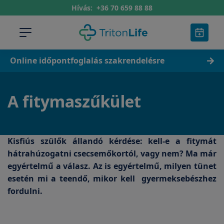
Hívás:
+36 70 659 88 88
Online időpontfoglalás szakrendelésre
A fitymaszűkület
Kisfiús szülők állandó kérdése: kell-e a fitymát
hátrahúzogatni csecsemőkortól, vagy nem? Ma már
egyértelmű a válasz. Az is egyértelmű, milyen tünet
esetén mi a teendő, mikor kell gyermeksebészhez
fordulni.