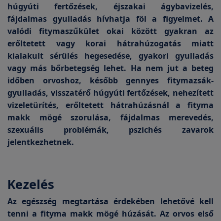
húgyúti fertőzések, éjszakai ágybavizelés,
fájdalmas gyulladás hívhatja föl a figyelmet. A
valódi fitymaszűkület okai között gyakran az
erőltetett vagy korai hátrahúzogatás miatt
kialakult sérülés hegesedése, gyakori gyulladás
vagy más bőrbetegség lehet. Ha nem jut a beteg
időben orvoshoz, később gennyes fitymazsák-
gyulladás, visszatérő húgyúti fertőzések, nehezített
vizeletürítés, erőltetett hátrahúzásnál a fityma
makk mögé szorulása, fájdalmas merevedés,
szexuális problémák, pszichés zavarok
jelentkezhetnek.
Kezelés
Az egészség megtartása érdekében lehetővé kell
tenni a fityma makk mögé húzását. Az orvos első