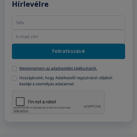
Hírlevélre
Név
E-mail cím
Feliratkozás
Megismertem az adatkezelési tájékoztatót.
Hozzájárulok, hogy Adatkezelő regisztráció céljából
kezelje a személyes adataimat.