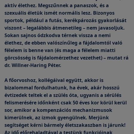
aktív élethez. Megszűnnek a panaszok, és a
szexuális életük ismét normális lesz. Bizonyos
sportok, például a futás, kerékpározás gyakorlását
viszont – legalábbis átmenetileg – nem javasoljuk.
Sokan sajnos ódzkodva térnek vissza a nemi
élethez, de ebben valószínűleg a fájdalomtól való
félelem is benne van (és maga a félelem miatti
görcsösség is fájdalomérzethez vezethet) – mutat rá
dr. Willner-Haring Péter.
A főorvoshoz, kollégáival együtt, akkor is
bizalommal fordulhatunk, ha évek, akár hosszú
évtizedek teltek el a szülés óta, ugyanis a sérülés
felismerésére időnként csak 50 éves kor körül kerül
sor, amikor a kompenzációs mechanizmusok
kimerülnek, az izmok gyengülnek. Merjünk
segítséget kérni bármely életszakaszban is járunk!
Az idő előrehaladtával a testünk funkcióinak