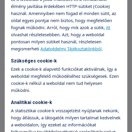
TritonLife sebészeti részlegvezető főorvosa, aki úgy
élmény javítása érdekében HTTP-sütiket (Cookie)
véli, bármelyik helyzet is áll fenn, fontos
használ. Amennyiben nem fogad el minden sütit, az
tudatosítani magunkban, hogy nem vagyunk
oldal egyes pontjai nem biztos, hogy megfelelően
egyedül, léteznek megoldások a problémáinkra.
fognak működni. Arról, hogy mik azok a sütik,
itt
olvashat részletesebben. Azt, hogy a weboldal
– Két dolog megváltozását szokták észrevenni a
pontosan milyen sütiket használ, részletesen
hölgyek. Az egyik egy érzés, hogy „valami nem úgy
megismerheti
Adatvédelmi Tájékoztatónkból
.
van, mint volt”, a hüvelynél valami leereszkedett,
Szükséges cookie-k
kifordul. A másik, hogy nem tudják úgy tartani a
Ezek a cookie-k alapvető funkciókat aktiválnak, így a
vizeletet, a szelet vagy a székletet, az inger után
weboldal megfelelő működéséhez szükségesek. Ezen
hamarabb el kell menniük mosdóba (legritkább
cookie-k nélkül a weboldal nem tud helyesen
esetekben balesetek is előfordulnak).
működni.
– Érthető módon mindkét helyzettől borzasztóan el
Analitikai cookie-k
szoktak keseredni, és a szexuális élettel kapcsolatos
A statisztikai cookie-k visszajelzést nyújtanak nekünk,
panaszokat még nem is érintettük. A szeretkezés
hogy átlássuk, a látogatók milyen tartalmat kedvelnek
során úgy érezhetik, hogy szűkebb vagy tágabb a
a weboldalon, így ezeket az információkat
hüvely, fájdalmat vagy éppen semmit sem
felhasználva továbbfejleszthetjük szolgáltatásainkat.