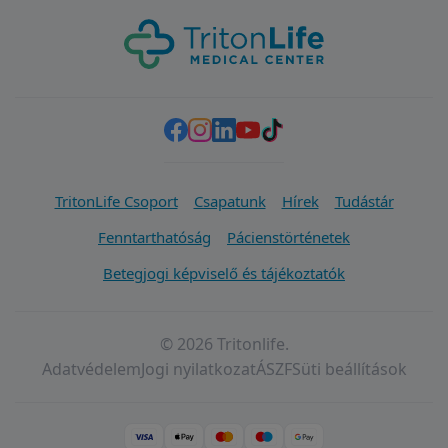
TritonLife Csoport
Csapatunk
Hírek
Tudástár
Fenntarthatóság
Pácienstörténetek
Betegjogi képviselő és tájékoztatók
© 2026 Tritonlife.
Adatvédelem
Jogi nyilatkozat
ÁSZF
Süti beállítások