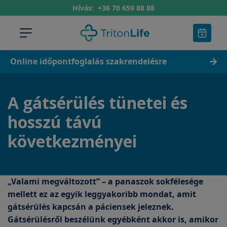
Hívás:
+36 70 659 88 88
Online időpontfoglalás szakrendelésre
A gátsérülés tünetei és
hosszú távú
következményei
„Valami megváltozott” – a panaszok sokfélesége
mellett ez az egyik leggyakoribb mondat, amit
gátsérülés kapcsán a páciensek jeleznek.
Gátsérülésről beszélünk egyébként akkor is, amikor