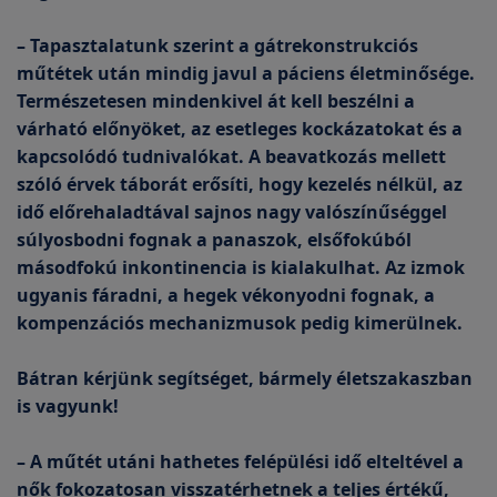
– Tapasztalatunk szerint a gátrekonstrukciós
műtétek után mindig javul a páciens életminősége.
Természetesen mindenkivel át kell beszélni a
várható előnyöket, az esetleges kockázatokat és a
kapcsolódó tudnivalókat. A beavatkozás mellett
szóló érvek táborát erősíti, hogy kezelés nélkül, az
idő előrehaladtával sajnos nagy valószínűséggel
súlyosbodni fognak a panaszok, elsőfokúból
másodfokú inkontinencia is kialakulhat. Az izmok
ugyanis fáradni, a hegek vékonyodni fognak, a
kompenzációs mechanizmusok pedig kimerülnek.
Bátran kérjünk segítséget, bármely életszakaszban
is vagyunk!
– A műtét utáni hathetes felépülési idő elteltével a
nők fokozatosan visszatérhetnek a teljes értékű,