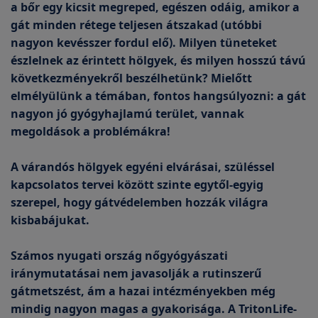
a bőr egy kicsit megreped, egészen odáig, amikor a
gát minden rétege teljesen átszakad (utóbbi
nagyon kevésszer fordul elő). Milyen tüneteket
észlelnek az érintett hölgyek, és milyen hosszú távú
következményekről beszélhetünk? Mielőtt
elmélyülünk a témában, fontos hangsúlyozni: a gát
nagyon jó gyógyhajlamú terület, vannak
megoldások a problémákra!
A várandós hölgyek egyéni elvárásai, szüléssel
kapcsolatos tervei között szinte egytől-egyig
szerepel, hogy gátvédelemben hozzák világra
kisbabájukat.
Számos nyugati ország nőgyógyászati
iránymutatásai nem javasolják a rutinszerű
gátmetszést, ám a hazai intézményekben még
mindig nagyon magas a gyakorisága. A TritonLife-