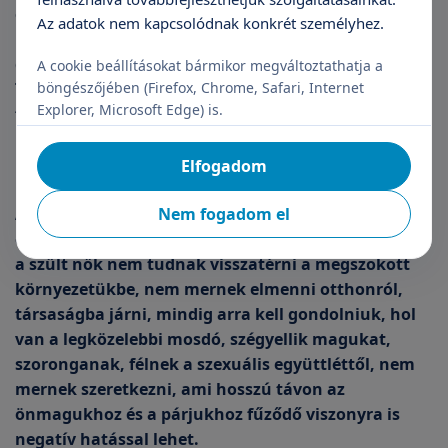
észlelnek, és mindezt az is bonyolultabbá teszi,
Az adatok nem kapcsolódnak konkrét személyhez.
hogy az anatómiai problémák mellett lelki eredetű
gondok is jelentkezhetnek – osztja meg velünk a
A cookie beállításokat bármikor megváltoztathatja a
TritonLife Kismedence Gyógyászati Központ
böngészőjében (Firefox, Chrome, Safari, Internet
Explorer, Microsoft Edge) is.
főorvosa.
Műtéttel mindig jobb lesz
Elfogadom
Nem fogadom el
A számtalanszor tabusított inkontinencia és az
ezzel járó panaszok akár odáig is vezethetnek, hogy
a szült nők nem tudnak visszatérni a megszokott
környezetükbe, nem mernek elmenni otthonról,
társaságba járni, mindig arra kell gondolniuk, hol
van a legközelebbi mosdó, szégyellik magukat,
szoronganak, félnek a szexuális együttléttől, nem
mernek szeretkezni, ami hosszú távon az
önmagukhoz és a párjukhoz fűződő viszonyra is
negatív hatással lehet.