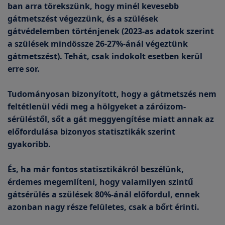
ban arra törekszünk, hogy minél kevesebb
gátmetszést végezzünk, és a szülések
gátvédelemben történjenek (2023-as adatok szerint
a szülések mindössze 26-27%-ánál végeztünk
gátmetszést). Tehát, csak indokolt esetben kerül
erre sor.
Tudományosan bizonyított, hogy a gátmetszés nem
feltétlenül védi meg a hölgyeket a záróizom-
sérüléstől, sőt a gát meggyengítése miatt annak az
előfordulása bizonyos statisztikák szerint
gyakoribb.
És, ha már fontos statisztikákról beszélünk,
érdemes megemlíteni, hogy valamilyen szintű
gátsérülés a szülések 80%-ánál előfordul, ennek
azonban nagy része felületes, csak a bőrt érinti.