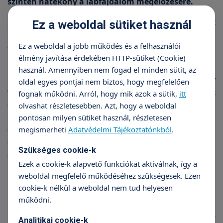
szintén hatékony a lábfájdalom megelőzésére.
Ortopéd magánrendelésünk előre egyeztetett
Ez a weboldal sütiket használ
időpontban fogadja Önt. Várakozás nélkül
Ez a weboldal a jobb működés és a felhasználói
diagnosztizáljuk lábfájdalmát, személyre szabott,
élmény javítása érdekében HTTP-sütiket (Cookie)
hatékony kezelésben részesül.
használ. Amennyiben nem fogad el minden sütit, az
Ha fáj a lába, fáj a bokája, zsibbad, szaggat, vagy
oldal egyes pontjai nem biztos, hogy megfelelően
valamelyik ízülete gyulladt, fájdalmas, bízza magát
fognak működni. Arról, hogy mik azok a sütik,
itt
ortopéd sebészünkre! Az ortopédiai betegségek, a
olvashat részletesebben. Azt, hogy a weboldal
láb fájdalma, gyulladásos tünetek az idővel nem
pontosan milyen sütiket használ, részletesen
gyógyulnak meg. Minél hamarabb ortopéd
megismerheti
Adatvédelmi Tájékoztatónkból
.
orvoshoz fordul, annál biztosabban és gyorsabban
Szükséges cookie-k
szabadul meg a hétköznapjait kínzó lábfájdalomtól!
Ezek a cookie-k alapvető funkciókat aktiválnak, így a
weboldal megfelelő működéséhez szükségesek. Ezen
cookie-k nélkül a weboldal nem tud helyesen
Nem csak az időseknek fáj!
működni.
Fáj a lábam! Anyaaa, nem tudok aludni! – hallatszik
Analitikai cookie-k