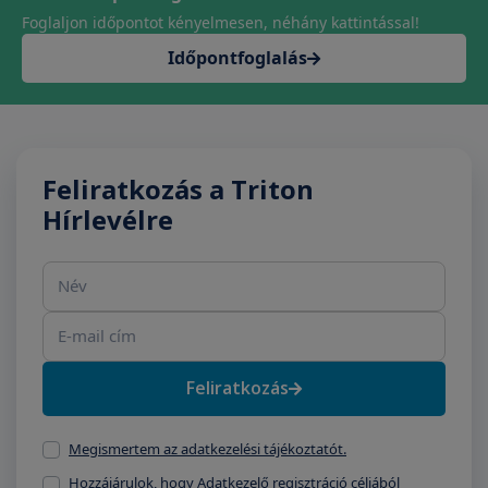
Foglaljon időpontot kényelmesen, néhány kattintással!
Időpontfoglalás
Feliratkozás a Triton
Hírlevélre
Név
E-mail cím
Feliratkozás
Megismertem az adatkezelési tájékoztatót.
Hozzájárulok, hogy Adatkezelő regisztráció céljából