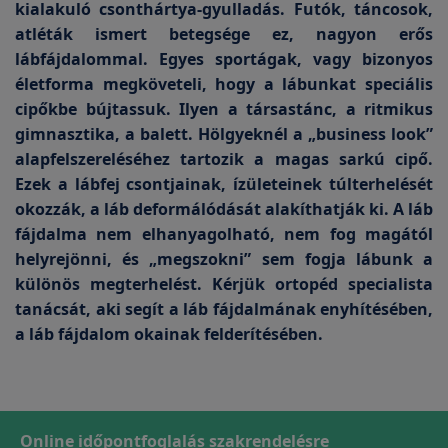
kialakuló csonthártya-gyulladás. Futók, táncosok,
atléták ismert betegsége ez, nagyon erős
lábfájdalommal. Egyes sportágak, vagy bizonyos
életforma megköveteli, hogy a lábunkat speciális
cipőkbe bújtassuk. Ilyen a társastánc, a ritmikus
gimnasztika, a balett. Hölgyeknél a „business look”
alapfelszereléséhez tartozik a magas sarkú cipő.
Ezek a lábfej csontjainak, ízületeinek túlterhelését
okozzák, a láb deformálódását alakíthatják ki. A láb
fájdalma nem elhanyagolható, nem fog magától
helyrejönni, és „megszokni” sem fogja lábunk a
különös megterhelést. Kérjük ortopéd specialista
tanácsát, aki segít a láb fájdalmának enyhítésében,
a láb fájdalom okainak felderítésében.
Online időpontfoglalás szakrendelésre