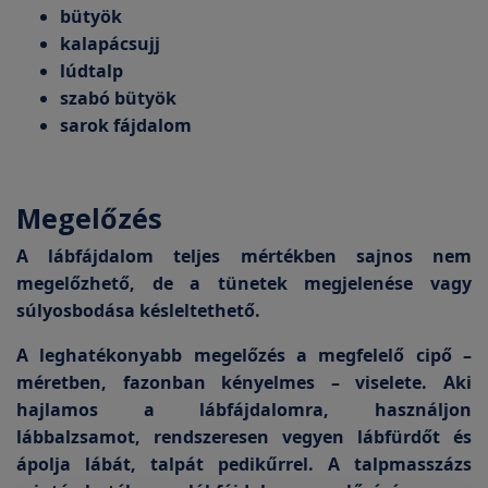
bütyök
kalapácsujj
lúdtalp
szabó bütyök
sarok fájdalom
Megelőzés
A lábfájdalom teljes mértékben sajnos nem
megelőzhető, de a tünetek megjelenése vagy
súlyosbodása késleltethető.
A leghatékonyabb megelőzés a megfelelő cipő –
méretben, fazonban kényelmes – viselete. Aki
hajlamos a lábfájdalomra, használjon
lábbalzsamot, rendszeresen vegyen lábfürdőt és
ápolja lábát, talpát pedikűrrel. A talpmasszázs