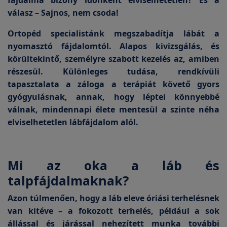
fájdalma bizony időnként elviselhetetlen? És a
válasz – Sajnos, nem csoda!
Ortopéd specialistánk megszabadítja lábát a
nyomasztó fájdalomtól. Alapos kivizsgálás, és
körültekintő, személyre szabott kezelés az, amiben
részesül. Különleges tudása, rendkívüli
tapasztalata a záloga a terápiát követő gyors
gyógyulásnak, annak, hogy léptei könnyebbé
válnak, mindennapi élete mentesül a szinte néha
elviselhetetlen lábfájdalom alól.
Mi az oka a láb és
talpfájdalmaknak?
Azon túlmenően, hogy a láb eleve óriási terhelésnek
van kitéve – a fokozott terhelés, például a sok
állással és járással nehezített munka további