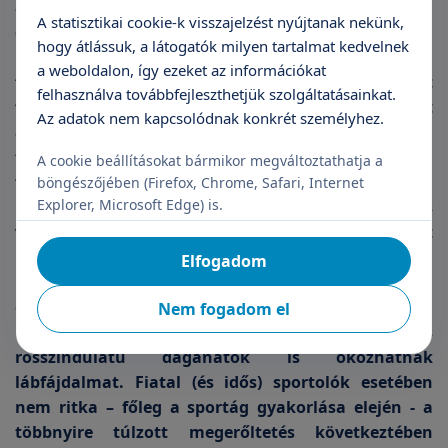
a gyerekszobából a sírós hang. A láb fájdalom nem
A statisztikai cookie-k visszajelzést nyújtanak nekünk,
csak az idősebbeket érinti. Gyermek- és fiatal
hogy átlássuk, a látogatók milyen tartalmat kedvelnek
korban ritkán utalnak komoly betegségre a végtag
a weboldalon, így ezeket az információkat
fájdalmak, mégis érdemes ortopédiai szakrendelést
felhasználva továbbfejleszthetjük szolgáltatásainkat.
felkeresni, hogy elkülönítsük a kis kellemetlenséget
Az adatok nem kapcsolódnak konkrét személyhez.
a nagy bajtól. A három-nyolc éves kor között,
tipikusan éjjel jelentkező lábfájdalmat növekedési
A cookie beállításokat bármikor megváltoztathatja a
fájdalomnak nevezik a szakemberek is, bár nem
böngészőjében (Firefox, Chrome, Safari, Internet
Explorer, Microsoft Edge) is.
bizonyított, hogy pusztán a növekedés
végtagfájdalommal járna. Ha a fájdalom mindkét
lábat érinti, és nappal nem jelentkezik, valószínű
Elfogadom
nincs ok az aggodalomra. mégis érdemes a
gyerekkel ortopéd orvost fölkeresni, hiszen
Nem fogadom el
különböző gyulladások, deformitások, és
rosszindulatú daganatok is okozhatnak
lábfájdalmat. Fiatal (és idős) sportolók esetében
nem ritka – főleg a sportág gyakorlása elején - a
többnyire túlzott megerőltetés következtében