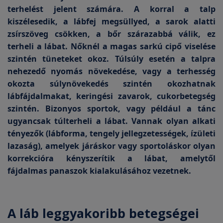
terhelést jelent számára. A korral a talp
kiszélesedik, a lábfej megsüllyed, a sarok alatti
zsírszöveg csökken, a bőr szárazabbá válik, ez
terheli a lábat. Nőknél a magas sarkú cipő viselése
szintén tüneteket okoz. Túlsúly esetén a talpra
nehezedő nyomás növekedése, vagy a terhesség
okozta súlynövekedés szintén okozhatnak
lábfájdalmakat, keringési zavarok, cukorbetegség
szintén. Bizonyos sportok, vagy például a tánc
ugyancsak túlterheli a lábat. Vannak olyan alkati
tényezők (lábforma, tengely jellegzetességek, ízületi
lazaság), amelyek járáskor vagy sportoláskor olyan
korrekcióra kényszerítik a lábat, amelytől
fájdalmas panaszok kialakulásához vezetnek.
A láb leggyakoribb betegségei