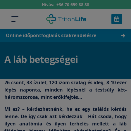
Hívás:
+36 70 659 88 88
Online időpontfoglalás szakrendelésre
A láb betegségei
26 csont, 33 ízület, 120 izom szalag és ideg, 8-10 ezer
lépés naponta, minden lépésnél a testsúly két-
háromszorosa, mint erőkifejtés…
Mi ez? – kérdezhetnénk, ha ez egy találós kérdés
lenne. De így csak azt kérdezzük – Hát csoda, hogy
ilyen anatómia és ilyen terhelés mellett a láb