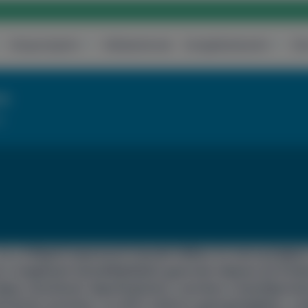
Központjaink
Vállalatoknak
Szolgáltatásaink
Ár
re
!
a a kifejező (expresszív) beszéd
időben és mennyiségbe
át a megkésett beszédfejlődésű gyermek teljesen
jól érzé
képes utasítások végrehajtására, azonban a beszédprod
kulációs zavarban, az
aktív szókincs gyengeségében
, a 