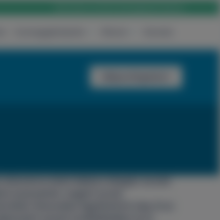
Rólunk
Karrier
Elérhetőség
Bejelentkezés
ak
Csomagajánlataink
Rólunk
Keresés
Időpontfoglalás
n elmarad
az elvárt életkori átlagtól. Az értő
keli anyanyelvét
, megérti annak
ukcióban lemaradást figyelhetünk meg. Ez az
dajkanyelvi szavak továbbélésében és az