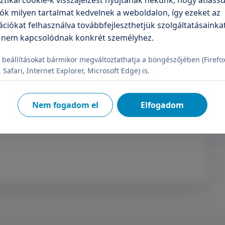
sztikai cookie-k visszajelzést nyújtanak nekünk, hogy átlássu
ók milyen tartalmat kedvelnek a weboldalon, így ezeket az
ciókat felhasználva továbbfejleszthetjük szolgáltatásainkat
írlevélre
 nem kapcsolódnak konkrét személyhez.
 beállításokat bármikor megváltoztathatja a böngészőjében (Firefo
Safari, Internet Explorer, Microsoft Edge) is.
Feliratkozás
Nem fogadom el
Elfogadom
elje a személyes adataimat.