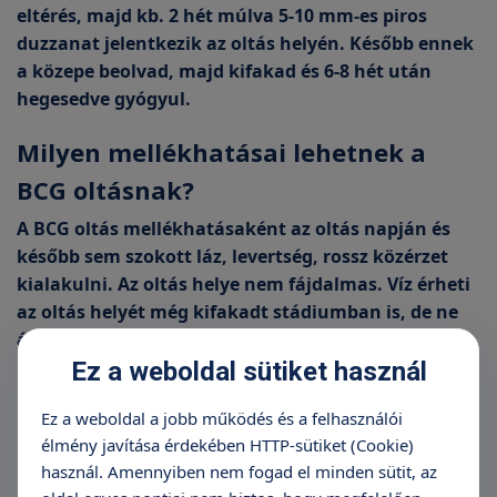
eltérés, majd kb. 2 hét múlva 5-10 mm-es piros
duzzanat jelentkezik az oltás helyén. Később ennek
a közepe beolvad, majd kifakad és 6-8 hét után
hegesedve gyógyul.
Milyen mellékhatásai lehetnek a
BCG oltásnak?
A BCG oltás mellékhatásaként az oltás napján és
később sem szokott láz, levertség, rossz közérzet
kialakulni. Az oltás helye nem fájdalmas. Víz érheti
az oltás helyét még kifakadt stádiumban is, de ne
ázzon vízben. Fertőtlenítőt nem kell az oltás
kifakadásakor sem használni, illetve az oltás helyét
Ez a weboldal sütiket használ
nem szabad nyomkodni vagy kötéssel befedni.
Ez a weboldal a jobb működés és a felhasználói
Ritkán a hónaljárokban vagy a nyakon lévő
élmény javítása érdekében HTTP-sütiket (Cookie)
nyirokcsomó duzzanat jelentkezhet, melyet ha az
használ. Amennyiben nem fogad el minden sütit, az
jelentős méretű a gyermekorvosnak meg kell