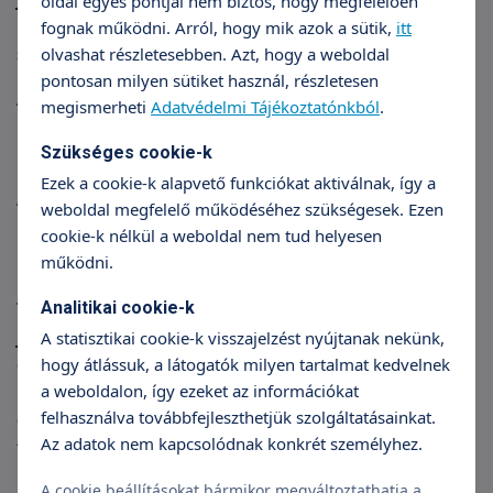
oldal egyes pontjai nem biztos, hogy megfelelően
mutatni, de alapvetően ez az elváltozás sem jelez
fognak működni. Arról, hogy mik azok a sütik,
itt
súlyos folyamatot.
olvashat részletesebben. Azt, hogy a weboldal
pontosan milyen sütiket használ, részletesen
A jelenlegi oltási irányelvek szerint, akinél az oltást
megismerheti
Adatvédelmi Tájékoztatónkból
.
követően nem alakul ki oltási heg, annak nem kell
Szükséges cookie-k
újraoltás sem újszülöttkorban, se serdülőkorban.
Ezek a cookie-k alapvető funkciókat aktiválnak, így a
Arra vonatkozóan nincs tudományos bizonyíték,
weboldal megfelelő működéséhez szükségesek. Ezen
hogy a születés utáni napokban azonnal megadott
cookie-k nélkül a weboldal nem tud helyesen
BCG-vel szemben előnyösebb a későbbi időpontban
működni.
néhány hetesen vagy hónaposan adott oltás. A
Analitikai cookie-k
TritonLife Róbert Magánkórházban ezért nem
javasoljuk, hogy későbbi időpontban adassák be az
A statisztikai cookie-k visszajelzést nyújtanak nekünk,
oltást. Ha a BCG oltást a szülők később szeretnék
hogy átlássuk, a látogatók milyen tartalmat kedvelnek
a weboldalon, így ezeket az információkat
beadatni, akkor az oltás beadását
felhasználva továbbfejleszthetjük szolgáltatásainkat.
gyermekgyógyászati ambuláns vizsgálat részeként,
Az adatok nem kapcsolódnak konkrét személyhez.
térítés ellenében tudjuk vállalni. Előjegyzést a
kórházunk hétfői újszülött szakrendelésére kell
A cookie beállításokat bármikor megváltoztathatja a