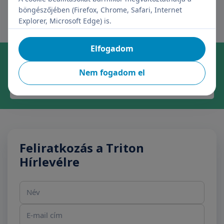
kérni.
böngészőjében (Firefox, Chrome, Safari, Internet
Explorer, Microsoft Edge) is.
Elfogadom
Online időpontfoglalás szakrendelésre
Foglaljon időpontot kényelmesen, néhány kattintással!
Nem fogadom el
Időpontfoglalás
Feliratkozás a Triton
Hírlevélre
Név
E-mail cím