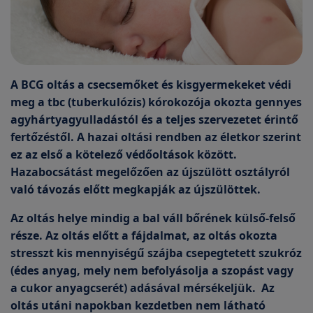
A BCG oltás a csecsemőket és kisgyermekeket védi
meg a tbc (tuberkulózis) kórokozója okozta gennyes
agyhártyagyulladástól és a teljes szervezetet érintő
fertőzéstől. A hazai oltási rendben az életkor szerint
ez az első a kötelező védőoltások között.
Hazabocsátást megelőzően az újszülött osztályról
való távozás előtt megkapják az újszülöttek.
Az oltás helye mindig a bal váll bőrének külső-felső
része. Az oltás előtt a fájdalmat, az oltás okozta
stresszt kis mennyiségű szájba csepegtetett szukróz
(édes anyag, mely nem befolyásolja a szopást vagy
a cukor anyagcserét) adásával mérsékeljük. Az
oltás utáni napokban kezdetben nem látható