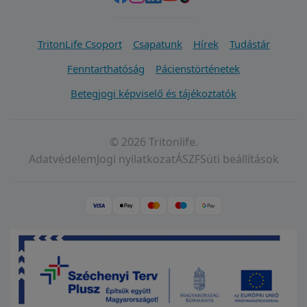
TritonLife Csoport
Csapatunk
Hírek
Tudástár
Fenntarthatóság
Pácienstörténetek
Betegjogi képviselő és tájékoztatók
© 2026 Tritonlife.
Adatvédelem
Jogi nyilatkozat
ÁSZF
Süti beállítások