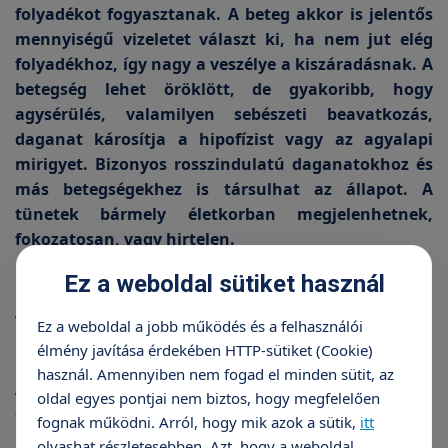
folyadékot fogyasztanak. A beteg akkor is jelentős
mennyiségű vizeletet választ ki, ha nem jut elég
folyadékhoz, így nagy a veszélye a kiszáradásnak. A
betegség lehet öröklött, de gyakoribb, hogy
agysérülés, valamilyen sebészeti beavatkozás,
daganat károsítja a hipofízist vagy az agyalapi
mirigyet. Bizonyos rosszindulatú daganatokhoz és
más betegségekhez is társulhat az állapot. A
tünetek bármely életkorban megjelenhetnek,
fokozatosan, vagy hirtelen.
Ez a weboldal sütiket használ
Vizelet- és vérvizsgálat a pontos
Ez a weboldal a jobb működés és a felhasználói
diagnózisért
élmény javítása érdekében HTTP-sütiket (Cookie)
használ. Amennyiben nem fogad el minden sütit, az
A középkorban az orvos megkóstolta a vizeletet: ha
oldal egyes pontjai nem biztos, hogy megfelelően
édeskés volt, diabetes mellitusról lehetett szó, ha
fognak működni. Arról, hogy mik azok a sütik,
itt
íztelen, akkor diabetes insipidusról. Ma is fontos a
olvashat részletesebben. Azt, hogy a weboldal