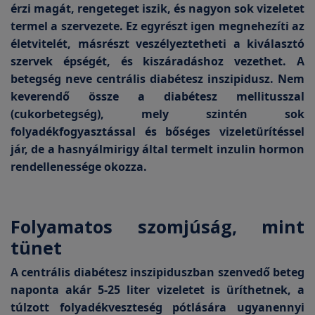
érzi magát, rengeteget iszik, és nagyon sok vizeletet
termel a szervezete. Ez egyrészt igen megnehezíti az
életvitelét, másrészt veszélyeztetheti a kiválasztó
szervek épségét, és kiszáradáshoz vezethet. A
betegség neve centrális diabétesz inszipidusz. Nem
keverendő össze a diabétesz mellitusszal
(cukorbetegség), mely szintén sok
folyadékfogyasztással és bőséges vizeletürítéssel
jár, de a hasnyálmirigy által termelt inzulin hormon
rendellenessége okozza.
Folyamatos szomjúság, mint
tünet
A centrális diabétesz inszipiduszban szenvedő beteg
naponta akár 5-25 liter vizeletet is üríthetnek, a
túlzott folyadékveszteség pótlására ugyanennyi