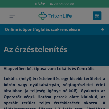
Hívás:
+36 70 659 88 88
Online időpontfoglalás szakrendelésre
Az érzéstelenítés
Alapvetően két típusa van: Lokális és Centrális
Lokális
(helyi) érzéstelenítés egy kisebb területet a
bőrön vagy nyálkahártyán, végtagrészletet érint
általában (a teljeség igénye nélkül!). Gyakorta az
Operatőr végzi. Hatása percek alatt kialakul, az
operált terület teljes érzéskiesését okozza. A