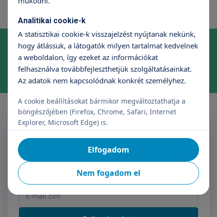
működni.
Analitikai cookie-k
A statisztikai cookie-k visszajelzést nyújtanak nekünk,
Online időpontfoglalás szakrendelésre
hogy átlássuk, a látogatók milyen tartalmat kedvelnek
Foglaljon időpontot kényelmesen, néhány kattintással!
a weboldalon, így ezeket az információkat
felhasználva továbbfejleszthetjük szolgáltatásainkat.
Időpontfoglalás
Az adatok nem kapcsolódnak konkrét személyhez.
A cookie beállításokat bármikor megváltoztathatja a
böngészőjében (Firefox, Chrome, Safari, Internet
Explorer, Microsoft Edge) is.
Feliratkozás a Triton
Hírlevélre
Elfogadom
Név
E-mail cím
Nem fogadom el