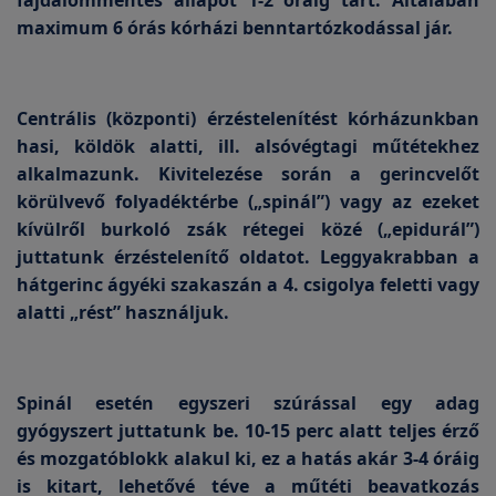
fájdalommentes állapot 1-2 óráig tart. Általában
maximum 6 órás kórházi benntartózkodással jár.
Centrális
(központi) érzéstelenítést kórházunkban
hasi, köldök alatti, ill. alsóvégtagi műtétekhez
alkalmazunk. Kivitelezése során a gerincvelőt
körülvevő folyadéktérbe („spinál”) vagy az ezeket
kívülről burkoló zsák rétegei közé („epidurál”)
juttatunk érzéstelenítő oldatot. Leggyakrabban a
hátgerinc ágyéki szakaszán a 4. csigolya feletti vagy
alatti „rést” használjuk.
Spinál
esetén egyszeri szúrással egy adag
gyógyszert juttatunk be. 10-15 perc alatt teljes érző
és mozgatóblokk alakul ki, ez a hatás akár 3-4 óráig
is kitart, lehetővé téve a műtéti beavatkozás