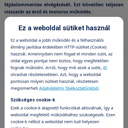
fájdalommentes elvégézését. Ezt követően teljesen
visszatér az érző és motoros működés.
Ez a weboldal sütiket használ
Epidurál
esetén vékony csövecskét vezetünk be a
Ez a weboldal a jobb működés és a felhasználói
gerincvelői folyadékot körülvevő zsák falai közé,
élmény javítása érdekében HTTP-sütiket (Cookie)
melyen keresztül a gyógyszer adagolását
használ. Amennyiben nem fogad el minden sütit, az
ismételhetjük. Kiterjedése a bejuttatott hatóanyag
oldal egyes pontjai nem biztos, hogy megfelelően
típusától, töménységétől, mennyiségétől függően a
fognak működni. Arról, hogy mik azok a sütik,
itt
fájdalomcsillapító effektustól a teljes műtéti
olvashat részletesebben. Azt, hogy a weboldal
érzéstelenítésig terjedhet, választásunk szerint.
pontosan milyen sütiket használ, részletesen
Változó mértékben kisfokú mozgató kiesés is
megismerheti
Adatvédelmi Tájékoztatónkból
.
kísérheti. A kialakulás 10-20 percet vesz igénybe,
hatástartama 1-2 óra.
Szükséges cookie-k
Ezek a cookie-k alapvető funkciókat aktiválnak, így a
weboldal megfelelő működéséhez szükségesek. Ezen
cookie-k nélkül a weboldal nem tud helyesen