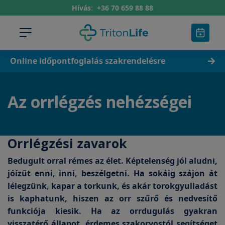
Hívás:
+36 70 659 88 88
Online időpontfoglalás szakrendelésre
Az orrlégzés nehézségei
Orrlégzési zavarok
Bedugult orral rémes az élet. Képtelenség jól aludni,
jóízűt enni, inni, beszélgetni. Ha sokáig szájon át
lélegzünk, kapar a torkunk, és akár torokgyulladást
is kaphatunk, hiszen az orr szűrő és nedvesítő
funkciója kiesik. Ha az orrdugulás gyakran
visszatérő állapot, érdemes szakorvostól segítséget