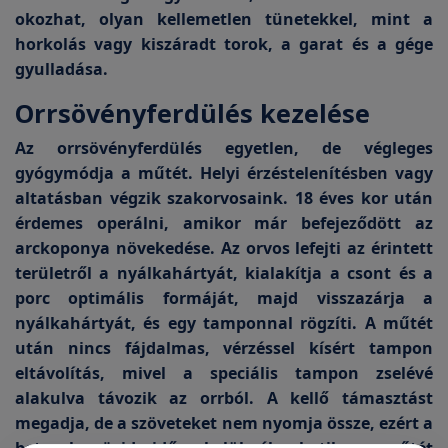
okozhat, olyan kellemetlen tünetekkel, mint a
horkolás vagy kiszáradt torok, a garat és a gége
gyulladása.
Orrsövényferdülés kezelése
Az orrsövényferdülés egyetlen, de végleges
gyógymódja a műtét. Helyi érzéstelenítésben vagy
altatásban végzik szakorvosaink. 18 éves kor után
érdemes operálni, amikor már befejeződött az
arckoponya növekedése. Az orvos lefejti az érintett
területről a nyálkahártyát, kialakítja a csont és a
porc optimális formáját, majd visszazárja a
nyálkahártyát, és egy tamponnal rögzíti. A műtét
után nincs fájdalmas, vérzéssel kísért tampon
eltávolítás, mivel a speciális tampon zselévé
alakulva távozik az orrból. A kellő támasztást
megadja, de a szöveteket nem nyomja össze, ezért a