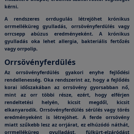
kérni.
A rendszeres orrdugulás létrejöhet krónikus
orrmelléküreg gyulladás, orrsövényferdülés vagy
orrcsepp abúzus eredményeként. A krónikus
gyulladás oka lehet allergia, bakteriális fertőzés
vagy orrpolip.
Orrsövényferdülés
Az orrsövényferdülés gyakori enyhe fejlődési
rendellenesség. Oka rendszerint az, hogy a fejlődés
korai időszakában az orrsövény gyorsabban nő,
mint az orr többi része, ezért, hogy elférjen
rendeltetési helyén, kicsit megdől, kicsit
elkanyarodik. Orrsövényferdülés sérülés vagy törés
eredményeként is létrejöhet. A ferde orrsövény
miatt szűkebb lesz az orrjárat, ez elhúzódó náthát,
orrmelléküreg gyulladást, fülkürt-elzáródást