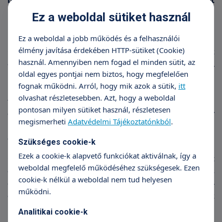
betegek rövid időn belül élvezhetik a műtét
kellemes eredményét.
Ez a weboldal sütiket használ
Orrcsepp elhúzódó használata
Ez a weboldal a jobb működés és a felhasználói
élmény javítása érdekében HTTP-sütiket (Cookie)
Orrdugulást okozhat az
orrcsepp abúzus
, vagyis az
használ. Amennyiben nem fogad el minden sütit, az
orrcsepp túlzott, elhúzódó használata. A
oldal egyes pontjai nem biztos, hogy megfelelően
nyálkahártyát összehúzó orrcsepp kezdetben
fognak működni. Arról, hogy mik azok a sütik,
itt
hasznos segítség, ám, ha az ajánlott 5-6 napnál
olvashat részletesebben. Azt, hogy a weboldal
tovább használjuk, fokozhatja a nyálkahártya
pontosan milyen sütiket használ, részletesen
duzzanatát, és a benne lévő tartósítószer
megismerheti
Adatvédelmi Tájékoztatónkból
.
lebéníthatja a nyálkahártya „söprögetőit”, a
csillószőröket.
Szükséges cookie-k
Ezek a cookie-k alapvető funkciókat aktiválnak, így a
Orrcsepp abúzus esetén abba kell hagyni az adott
weboldal megfelelő működéséhez szükségesek. Ezen
orrcsepp használatát, és áttérni egy receptköteles
cookie-k nélkül a weboldal nem tud helyesen
orrspray-re és egy tablettára, amely nyálkahártya-
működni.
összehúzó anyagot tartalmaz. Nagyon nehéz
letenni az orrcseppet, ha egyszer hozzászokott a
Analitikai cookie-k
nyálkahártyánk!