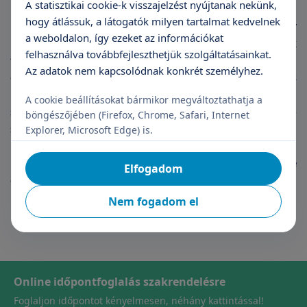
A statisztikai cookie-k visszajelzést nyújtanak nekünk,
hogy átlássuk, a látogatók milyen tartalmat kedvelnek
Ha nem sikeres ez a konzervatív terápia, akkor
a weboldalon, így ezeket az információkat
radiofrekvenciás eljárással lehet az orrjáratok
felhasználva továbbfejleszthetjük szolgáltatásainkat.
tágasságát biztosítani. Ez a beavatkozás helyi
Az adatok nem kapcsolódnak konkrét személyhez.
érzéstelenítés mellett végezhető. A rádiófrekvenciás
hullámok a fölösleges, útban lévő sejteket,
A cookie beállításokat bármikor megváltoztathatja a
szöveteket elpárologtatják, a duzzadt orrkagyló
böngészőjében (Firefox, Chrome, Safari, Internet
szöveteit a nyálkahártya alatt kíméletesen
Explorer, Microsoft Edge) is.
hegesítik és összehúzzák, így szabaddá válnak a
légutak. A beavatkozás után csak enyhe
Elfogadom
orrdugulásra számíthatunk még egy-két napig.
Nem fogadom el
Online időpontfoglalás szakrendelésre
Foglaljon időpontot kényelmesen, néhány kattintással!