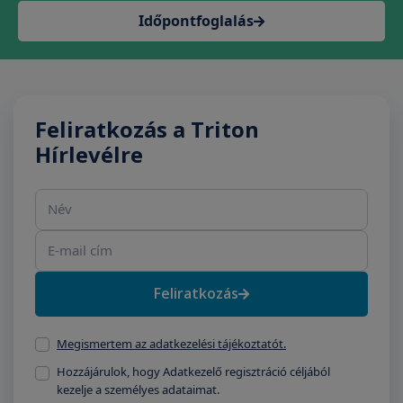
Időpontfoglalás
Feliratkozás a Triton
Hírlevélre
Név
E-mail cím
Feliratkozás
Megismertem az adatkezelési tájékoztatót.
Hozzájárulok, hogy Adatkezelő regisztráció céljából
kezelje a személyes adataimat.