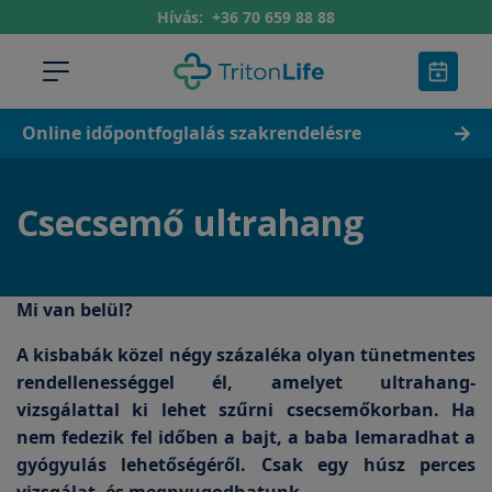
Hívás:
+36 70 659 88 88
Online időpontfoglalás szakrendelésre
Csecsemő ultrahang
Mi van belül?
A kisbabák közel négy százaléka olyan tünetmentes
rendellenességgel él, amelyet ultrahang-
vizsgálattal ki lehet szűrni csecsemőkorban. Ha
nem fedezik fel időben a bajt, a baba lemaradhat a
gyógyulás lehetőségéről. Csak egy húsz perces