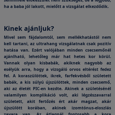
semmiféle előkészület nem szükséges, de a legjobb,
ha a baba jól lakott, mielőtt a vizsgálat elkezdődik.
Kinek ajánljuk?
Mivel sem fájdalomtól, sem mellékhatástól nem
kell tartani, az ultrahang vizsgálatnak csak pozitív
hatása van. Ezért valójában minden csecsemőnél
ajánlható, lehetőleg már hat hetes kor körül.
Vannak olyan kisbabák, akiknek nagyobb az
esélyük arra, hogy a vizsgáló orvos eltérést fedez
fel. A koraszülöttek, ikrek, farfekvésből született
babák, a kis súlyú újszülöttek, minden csecsemő,
aki az életét PIC-en kezdte. Akinek a születésénél
valamilyen komplikáció volt, aki légzészavarral
született, akit fertőzés ért akár magzat, akár
újszülött korában, akinek izomtónus-eloszlás
zavara van. Az átlagnál fontosabb a kora