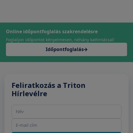
Online időpontfoglalás szakrendelésre
Foglaljon időpontot kényelmesen, néhány kattintással!
Időpontfoglalás
Feliratkozás a Triton
Hírlevélre
Név
E-mail cím