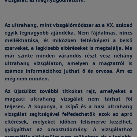
vizsgálat, és megnyugodhatunk.
Az ultrahang, mint vizsgálómódszer az a XX. század
egyik legnagyobb ajándéka. Nem fájdalmas, nincs
mellékhatása, és miközben feltérképezi a belső
szerveket, a legkisebb eltéréseket is megtalálja. Ma
már szinte minden várandós részt vesz néhány
ultrahang vizsgálaton, amelyen a magzatról is
számos információhoz juthat ő és orvosa. Ám ez
még nem minden.
Az újszülött további titkokat rejt, amelyeket a
magzati ultrahang vizsgálat nem tárhat föl
teljesen. A koponya, a csípő és a hasi ultrahang
vizsgálat segítségével felfedezhetők azok az apró
eltérések, melyeket időben felismerve kezelhet,
gyógyíthat az orvostudomány. A vizsgálathoz