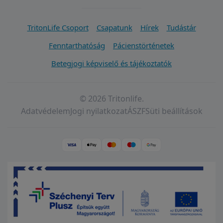
TritonLife Csoport
Csapatunk
Hírek
Tudástár
Fenntarthatóság
Pácienstörténetek
Betegjogi képviselő és tájékoztatók
© 2026 Tritonlife.
Adatvédelem
Jogi nyilatkozat
ÁSZF
Süti beállítások