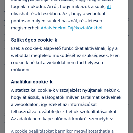
fognak működni. Arról, hogy mik azok a sütik,
itt
A koponya vizsgálata
olvashat részletesebben. Azt, hogy a weboldal
Az ultrahang vizsgálat a kutacsra helyezett
pontosan milyen sütiket használ, részletesen
vizsgálófejjel történik. Így a vizsgáló jól „belát” a
megismerheti
Adatvédelmi Tájékoztatónkból
.
csontok mögé, és meg tudja figyelni az agykamrák
Szükséges cookie-k
tágasságát, az agyállomány állapotát, meszesedés,
Ezek a cookie-k alapvető funkciókat aktiválnak, így a
vérzés jeleit is felfedezheti. Észreveszi a fejlődési
weboldal megfelelő működéséhez szükségesek. Ezen
rendellenesség, szülési sérülés, oxigénhiány,
cookie-k nélkül a weboldal nem tud helyesen
agyvérzés hatására létrejött eltéréseket. Így
működni.
lehetőség adódik a korai gyógyításra, fejlesztésre.
Analitikai cookie-k
A statisztikai cookie-k visszajelzést nyújtanak nekünk,
Hasi ultrahang vizsgálat
hogy átlássuk, a látogatók milyen tartalmat kedvelnek
a weboldalon, így ezeket az információkat
Ha tele a babapocak, kiválóan látszanak a belső
felhasználva továbbfejleszthetjük szolgáltatásainkat.
szervek. Az orvos felméri a máj, az epehólyag, a lép,
Az adatok nem kapcsolódnak konkrét személyhez.
a vese, a mellékvese, a húgyhólyag, a
hasnyálmirigy állapotát. A nagy hangsúlyt fektet a
A cookie beállításokat bármikor megváltoztathatja a