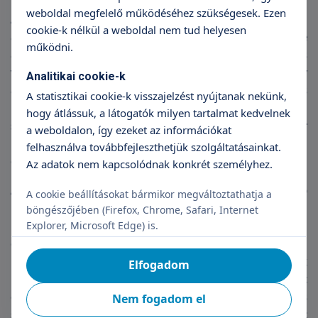
weboldal megfelelő működéséhez szükségesek. Ezen
A legtöbben a csecsemőkori ekcémát ismerik,
cookie-k nélkül a weboldal nem tud helyesen
amikor a kisbaba bőre – főként a hajlatokban, de
működni.
akár egész nagy területen száraz, piros, és
valószínűleg viszket. A csecsemőkori ekcéma vagy
Analitikai cookie-k
atópiás dermatítisz sokszor későbbi allergiás
A statisztikai cookie-k visszajelzést nyújtanak nekünk,
betegségek első jele is lehet. Az asztmások,
hogy átlássuk, a látogatók milyen tartalmat kedvelnek
szénanáthások allergiás pálya futása sokszor
a weboldalon, így ezeket az információkat
kezdődik csecsemő- vagy kisgyermekkori
felhasználva továbbfejleszthetjük szolgáltatásainkat.
ekcémával.
Az adatok nem kapcsolódnak konkrét személyhez.
A csecsemőkor után megmaradhat, vagy később
A cookie beállításokat bármikor megváltoztathatja a
kiújulhat az ekcéma, a neurodermatitisz: piros,
böngészőjében (Firefox, Chrome, Safari, Internet
hámló, viszkető, súlyos esetben levedző, kérgesen
Explorer, Microsoft Edge) is.
gyógyuló bőrfelületek keletkeznek, főleg télen
rosszabbodik a helyzet, de a beteg lelkiállapotának
Elfogadom
romlása is fokozza a tüneteket. Az elhanyagolt
ekcémás bőr berepedezhet, felülfertőződhet, és
Nem fogadom el
szinte elviselhetetlen viszketést, fájdalmat okozhat