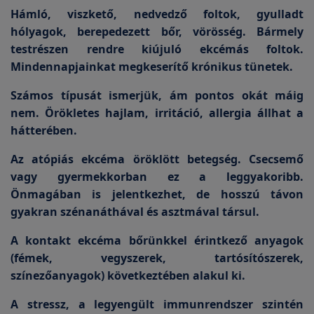
Hámló, viszkető, nedvedző foltok, gyulladt
hólyagok, berepedezett bőr, vörösség. Bármely
testrészen rendre kiújuló ekcémás foltok.
Mindennapjainkat megkeserítő krónikus tünetek.
Számos típusát ismerjük, ám pontos okát máig
nem. Örökletes hajlam, irritáció, allergia állhat a
hátterében.
Az atópiás ekcéma öröklött betegség. Csecsemő
vagy gyermekkorban ez a leggyakoribb.
Önmagában is jelentkezhet, de hosszú távon
gyakran szénanáthával és asztmával társul.
A kontakt ekcéma bőrünkkel érintkező anyagok
(fémek, vegyszerek, tartósítószerek,
színezőanyagok) következtében alakul ki.
A stressz, a legyengült immunrendszer szintén