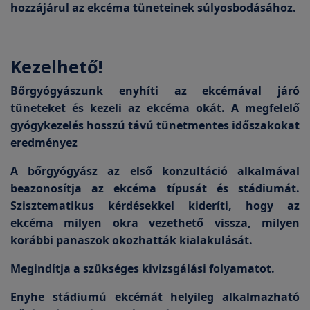
hozzájárul az ekcéma tüneteinek súlyosbodásához.
Kezelhető!
Bőrgyógyászunk enyhíti az ekcémával járó
tüneteket és kezeli az ekcéma okát. A megfelelő
gyógykezelés hosszú távú tünetmentes időszakokat
eredményez
A bőrgyógyász az első konzultáció alkalmával
beazonosítja az ekcéma típusát és stádiumát.
Szisztematikus kérdésekkel kideríti, hogy az
ekcéma milyen okra vezethető vissza, milyen
korábbi panaszok okozhatták kialakulását.
Megindítja a szükséges kivizsgálási folyamatot.
Enyhe stádiumú ekcémát helyileg alkalmazható