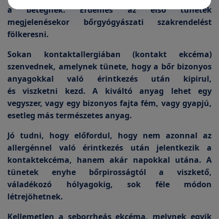
a betegnek. Érdemes az első tünetek
megjelenésekor bőrgyógyászati szakrendelést
fölkeresni.
Sokan kontaktallergiában (kontakt ekcéma)
szenvednek, amelynek tünete, hogy a bőr bizonyos
anyagokkal való érintkezés után kipirul,
és viszketni kezd. A kiváltó anyag lehet egy
vegyszer, vagy egy bizonyos fajta fém, vagy gyapjú,
esetleg más természetes anyag.
Jó tudni, hogy előfordul, hogy nem azonnal az
allergénnel való érintkezés után jelentkezik a
kontaktekcéma, hanem akár napokkal utána. A
tünetek enyhe bőrpirosságtól a viszkető,
váladékozó hólyagokig, sok féle módon
létrejöhetnek.
Kellemetlen a seborrheás ekcéma, melynek egyik