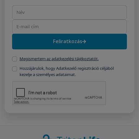
Név
E-mail cím
Feliratkozás
Megismertem az adatkezelési tájékoztatót.
Hozzájárulok, hogy Adatkezelő regisztráció céljából
kezelje a személyes adataimat.