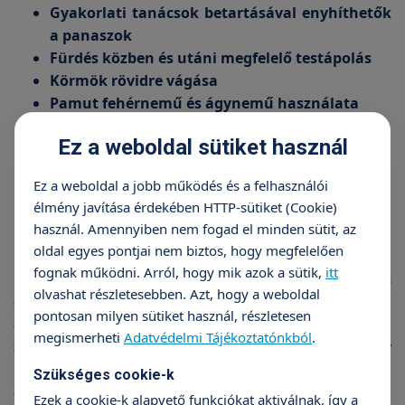
Gyakorlati tanácsok betartásával enyhíthetők
a panaszok
Fürdés közben és utáni megfelelő testápolás
Körmök rövidre vágása
Pamut fehérnemű és ágynemű használata
Izzadás elkerülése
Ez a weboldal sütiket használ
Háziállatok távoltartása az ekcémára
hajlamos gyermektől
Ez a weboldal a jobb működés és a felhasználói
élmény javítása érdekében HTTP-sütiket (Cookie)
használ. Amennyiben nem fogad el minden sütit, az
Sokarcú ekcéma
oldal egyes pontjai nem biztos, hogy megfelelően
fognak működni. Arról, hogy mik azok a sütik,
itt
Nem minden viszketéssel, száraz bőrfelülettel, és
olvashat részletesebben. Azt, hogy a weboldal
gyulladással járó bőrbetegség ekcéma, de minden
pontosan milyen sütiket használ, részletesen
ekcémának hasonló tünetei vannak. Az ekcéma
megismerheti
Adatvédelmi Tájékoztatónkból
.
sajnos magától nem gyógyul, legföljebb pihen egy
kicsit, majd később föllángol, ahogy a beteg új
Szükséges cookie-k
élethelyzetbe kerül, és így új ingerek érik a bőrét.
Ezek a cookie-k alapvető funkciókat aktiválnak, így a