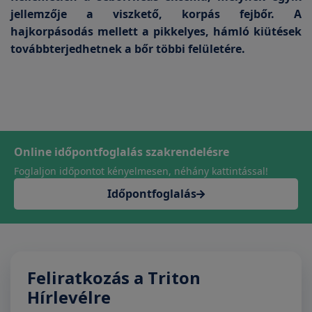
jellemzője a viszkető, korpás fejbőr. A
hajkorpásodás mellett a pikkelyes, hámló kiütések
továbbterjedhetnek a bőr többi felületére.
Online időpontfoglalás szakrendelésre
Foglaljon időpontot kényelmesen, néhány kattintással!
Időpontfoglalás
Feliratkozás a Triton
Hírlevélre