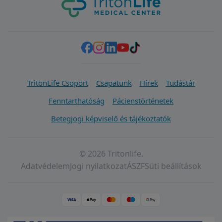
TritonLife Csoport
Csapatunk
Hírek
Tudástár
Fenntarthatóság
Pácienstörténetek
Betegjogi képviselő és tájékoztatók
© 2026 Tritonlife.
Adatvédelem
Jogi nyilatkozat
ÁSZF
Süti beállítások