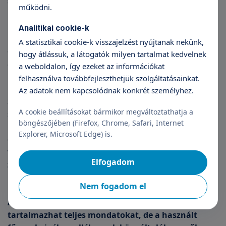
segítséggel összetett mondatok alkotása is
működni.
lehetséges. A beszédértés általában hibátlan, de
rejtett beszédértési zavar előfordulhat (amikor a
Analitikai cookie-k
komplexebb szintaktikai összefüggéseket nem
A statisztikai cookie-k visszajelzést nyújtanak nekünk,
értik). Az olvasás és az írás, ahogy a kevert
hogy átlássuk, a látogatók milyen tartalmat kedvelnek
afáziásoknál, ebben az esetben is különböző
a weboldalon, így ezeket az információkat
mértékben károsodhat.
felhasználva továbbfejleszthetjük szolgáltatásainkat.
Az adatok nem kapcsolódnak konkrét személyhez.
Szenzoros afázia esetén a spontán beszéd súlyosan
A cookie beállításokat bármikor megváltoztathatja a
sérült, bőbeszédűség azonban gyakran
böngészőjében (Firefox, Chrome, Safari, Internet
megfigyelhető. A beszéd tartalma nehezen vagy
Explorer, Microsoft Edge) is.
egyáltalán nem érthető, sokszor hallhatunk
véletlenszerű szótalálást, a mondatfelépítés
Elfogadom
zavarait. A beszédértés, az olvasás és az írás
különböző fokban sérülhet.
Nem fogadom el
Amnesztikus afázia esetén a spontán beszéd
tartalmazhat teljes mondatokat, de a használt