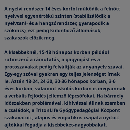
A nyelvi rendszer 14 éves kortól működik a felnőtt
nyelvvel egyenértékű szinten (stabilizálódik a
nyelvtani- és a hangzórendszer, gyarapodik a
szókincs), ezt pedig különböző állomások,
szakaszok előzik meg.
A kisebbeknél, 15-18 hónapos korban például
rutinszerű a rámutatás, a gagyogást és a
protoszavakat pedig felváltják az anyanyelv szavai.
Egy-egy szóval gyakran egy teljes jelenséget írnak
le. Aztán 18-24, 24-30, 30-36 hónapos korban, 3-6
éves korban, valamint iskolás korban is megvannak
a verbális fejlődés jellemző lépcsőfokai. Ha bármely
időszakban problémával, kihívással állnak szemben
a családok, a TritonLife Gyógypedagógiai Központ
szakavatott, alapos és empatikus csapata nyitott
ajtókkal fogadja a kisebbeket-nagyobbakat.