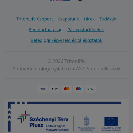
TritonLife Csoport
Csapatunk
Hírek
Tudástár
Fenntarthatóság
Pácienstörténetek
Betegjogi képviselő és tájékoztatók
© 2026 Tritonlife.
Adatvédelem
Jogi nyilatkozat
ÁSZF
Süti beállítások