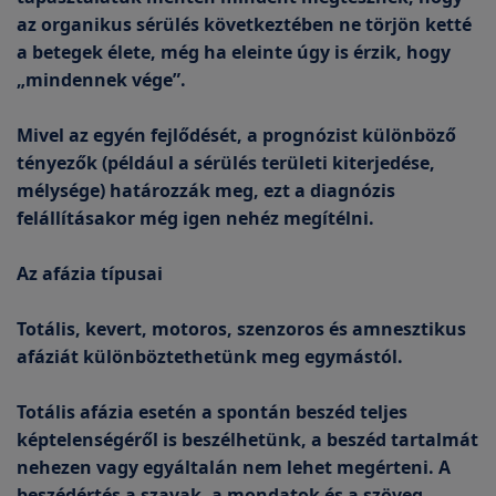
az organikus sérülés következtében ne törjön ketté
a betegek élete, még ha eleinte úgy is érzik, hogy
„mindennek vége”.
Mivel az egyén fejlődését, a prognózist különböző
tényezők (például a sérülés területi kiterjedése,
mélysége) határozzák meg, ezt a diagnózis
felállításakor még igen nehéz megítélni.
Az afázia típusai
Totális, kevert, motoros, szenzoros és amnesztikus
afáziát különböztethetünk meg egymástól.
Totális afázia esetén a spontán beszéd teljes
képtelenségéről is beszélhetünk, a beszéd tartalmát
nehezen vagy egyáltalán nem lehet megérteni. A
beszédértés a szavak, a mondatok és a szöveg