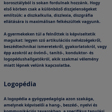
korosztályból is sokan fordulnak hozzánk. Hogy
első körben csak a különböző diszjelenségeket
említsük: a diszkalkulia, diszlexia, diszgráfia
ellátására is maximálisan felkészültek vagyunk.
A gyermekeken túl a felnőttek is képviseltetik
magukat: legyen szó artikulációs nehézségekről,
beszédtechnikai ismeretekről, gyakorlatokról, vagy
épp azokról az óvónő-, tanító-, konduktor- és
logopédushallgatókról, akik szakmai vélemény
miatt lépnek velünk kapcsolatba.
Logopédia
A logopédia a gyógypedagógia azon szakága,
amelynek képviselői a hang-, beszéd-, nyelvi és
kommunikációs zavarokban, a specifikus tanulási