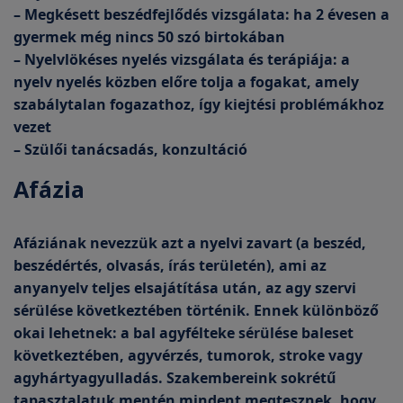
– Megkésett beszédfejlődés vizsgálata: ha 2 évesen a
gyermek még nincs 50 szó birtokában
– Nyelvlökéses nyelés vizsgálata és terápiája: a
nyelv nyelés közben előre tolja a fogakat, amely
szabálytalan fogazathoz, így kiejtési problémákhoz
vezet
– Szülői tanácsadás, konzultáció
Afázia
Afáziának nevezzük azt a nyelvi zavart (a beszéd,
beszédértés, olvasás, írás területén), ami az
anyanyelv teljes elsajátítása után, az agy szervi
sérülése következtében történik. Ennek különböző
okai lehetnek: a bal agyfélteke sérülése baleset
következtében, agyvérzés, tumorok, stroke vagy
agyhártyagyulladás. Szakembereink sokrétű
tapasztalatuk mentén mindent megtesznek, hogy