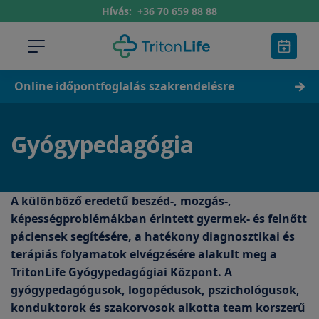
Hívás:
+36 70 659 88 88
Online időpontfoglalás szakrendelésre
Gyógypedagógia
A különböző eredetű beszéd-, mozgás-,
képességproblémákban érintett gyermek- és felnőtt
páciensek segítésére, a hatékony diagnosztikai és
terápiás folyamatok elvégzésére alakult meg a
TritonLife Gyógypedagógiai Központ. A
gyógypedagógusok, logopédusok, pszichológusok,
konduktorok és szakorvosok alkotta team korszerű