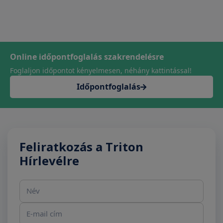
Online időpontfoglalás szakrendelésre
Foglaljon időpontot kényelmesen, néhány kattintással!
Időpontfoglalás
Feliratkozás a Triton
Hírlevélre
Név
E-mail cím