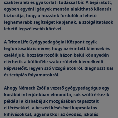
szakterületi és gyakorlati tudással bír. A bejáratott,
egyben egyéni igények mentén alakítható kliensút
biztosítja, hogy a hozzánk fordulók a lehető
leghamarabb segítséget kapjanak, a szolgáltatások
lehető legszélesebb körével.
A TritonLife Gyógypedagógiai Központ egyik
legfontosabb ismérve, hogy az érintett kliensek és
családjuk, hozzátartozóik házon belül könnyedén
elérhetik a különféle szakterületek kiemelkedő
képviselőit, legyen szó vizsgálatokról, diagnosztikai
és terápiás folyamatokról.
Ahogy Németh Zsófia vezető gyógypedagógus egy
korábbi interjúnkban elmondta, sok szülő érkezik
például a kisbabájuk mozgásában tapasztalt
eltérésekkel, a beszéd késésével kapcsolatos
kihívásokkal, ugyanakkor az óvodás, iskolás