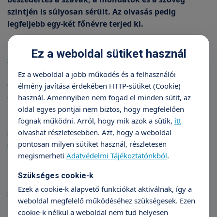
szintjén is súlyosan sérült. Az olvasás pedig
legfeljebb egy-két főnévre terjed ki.
Kevert afázia esetén szintén súlyosan sérült a
Ez a weboldal sütiket használ
spontán beszéd, néhány szóra és
mondatkezdeményre viszont képes az érintett,
Ez a weboldal a jobb működés és a felhasználói
egyszerűbb példamondatokat segítséggel tud
élmény javítása érdekében HTTP-sütiket (Cookie)
alkotni. A beszéd tartalmát rosszul vagy
használ. Amennyiben nem fogad el minden sütit, az
mérsékelten lehet megérteni, szótévesztéseket és
oldal egyes pontjai nem biztos, hogy megfelelően
hangtorzításokat észlelhetünk. A beszédértés a
fognak működni. Arról, hogy mik azok a sütik,
itt
olvashat részletesebben. Azt, hogy a weboldal
szavak, a mondatok és a szöveg szintjén is súlyosan
pontosan milyen sütiket használ, részletesen
sérült. Az olvasás és az írás különböző mértékben
megismerheti
Adatvédelmi Tájékoztatónkból
.
károsodhat.
Szükséges cookie-k
Motoros afázia esetén a spontán beszéd szintén
Ezek a cookie-k alapvető funkciókat aktiválnak, így a
sérült (például elhagyja a nyelvtani formákat), de a
weboldal megfelelő működéséhez szükségesek. Ezen
beszéd tartalma közepesen vagy jól érthető,
cookie-k nélkül a weboldal nem tud helyesen