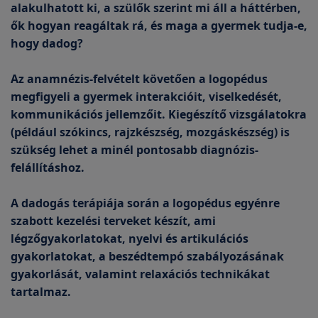
alakulhatott ki, a szülők szerint mi áll a háttérben,
ők hogyan reagáltak rá, és maga a gyermek tudja-e,
hogy dadog?
Az anamnézis-felvételt követően a logopédus
megfigyeli a gyermek interakcióit, viselkedését,
kommunikációs jellemzőit. Kiegészítő vizsgálatokra
(például szókincs, rajzkészség, mozgáskészség) is
szükség lehet a minél pontosabb diagnózis-
felállításhoz.
A dadogás terápiája során a logopédus egyénre
szabott kezelési terveket készít, ami
légzőgyakorlatokat, nyelvi és artikulációs
gyakorlatokat, a beszédtempó szabályozásának
gyakorlását, valamint relaxációs technikákat
tartalmaz.