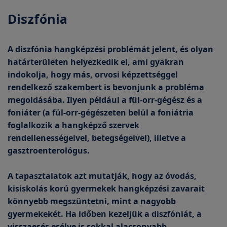
Diszfónia
A diszfónia hangképzési problémát jelent, és olyan
határterületen helyezkedik el, ami gyakran
indokolja, hogy más, orvosi képzettséggel
rendelkező szakembert is bevonjunk a probléma
megoldásába. Ilyen például a fül-orr-gégész és a
foniáter (a fül-orr-gégészeten belül a foniátria
foglalkozik a hangképző szervek
rendellenességeivel, betegségeivel), illetve a
gasztroenterológus.
A tapasztalatok azt mutatják, hogy az óvodás,
kisiskolás korú gyermekek hangképzési zavarait
könnyebb megszüntetni, mint a nagyobb
gyermekekét. Ha időben kezeljük a diszfóniát, a
visszaesés esélye is sokkal alacsonyabb.