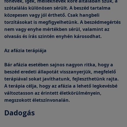
főnevek, igék, melléknevek köre általában szűk, a
szótalálás különösen sérült. A beszéd tartalma
közepesen vagy jól érthető. Csak hangbeli
torzításokat is megfigyelhetünk. A beszédmegértés
nem vagy enyhe mértékben sérül, valamint az
olvasás és írás szintén enyhén károsodhat.
Az afázia terápiája
Bár afázia esetében sajnos nagyon ritka, hogy a
beszéd eredeti állapotát visszanyerjük, megfelelő
terápiával sokat javíthatunk, fejleszthetünk rajta.
A terápia célja, hogy az afázia a lehető legkevésbé
változtasson az érintett életkörülményein,
megszokott életszínvonalán.
Dadogás