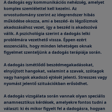
A dadogás egy kommunikációs nehézség, amelyet
komplex szemlélettel kell kezelni. Az
orvostudomány szerint az idegrendszer hibás
működése okozza, ami a beszéd- és légzőizmok
akadozásához vezet, így a beszéd is akadozóvá
válik. A pszichológia szerint a dadogás lelki
problémára vezethető vissza. Éppen ezért
esszenciális, hogy minden lehetséges oknak
figyelmet szenteljünk a dadogás terápiája során.
A dadogás ismétlődő beszédmegakadásokat,
elnyújtott hangokat, valamint a szavak, szótagok
vagy hangok akadozó ejtését jelenti. Stresszes vagy
nyomást jelentő szituációkban erősödhet.
A dadogás vizsgálata során vannak olyan speciális
anamnesztikus kérdések, amelyekre fontos tudni a
választ: ki és mikor figyelt fel a dadogásra, hogyan