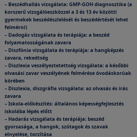
– Beszédhallás vizsgálata: GMP-GOH diagnosztika (a
korszerű vizsgálóeszközzel a 3 és 13 év közötti
gyermekek beszédészlelését és beszédértését lehet
felmérni)
– Dadogás vizsgálata és terápiája: a beszéd
folyamatosságának zavara
– Diszfónia vizsgálata és terápiája: a hangképzés
zavara, rekedtség
– Diszlexia veszélyeztetettség vizsgálata: a későbbi
olvasási zavar veszélyének felmérése óvodáskorúak
körében
– Diszlexia, diszgráfia vizsgálata: az olvasás és írás
zavara
– Iskola-előkészítés: általános képességfejlesztés
iskolába lépés előtt
– Hadarás vizsgálata és terápiája: beszéd
gyorsasága, a hangok, szótagok és szavak
elnyelése, torzítása