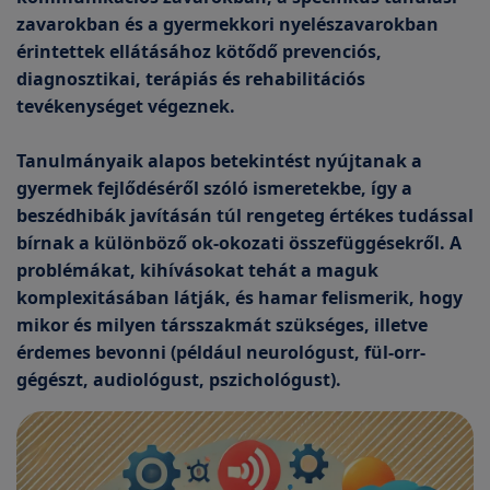
zavarokban és a gyermekkori nyelészavarokban
érintettek ellátásához kötődő prevenciós,
diagnosztikai, terápiás és rehabilitációs
tevékenységet végeznek.
Tanulmányaik alapos betekintést nyújtanak a
gyermek fejlődéséről szóló ismeretekbe, így a
beszédhibák javításán túl rengeteg értékes tudással
bírnak a különböző ok-okozati összefüggésekről. A
problémákat, kihívásokat tehát a maguk
komplexitásában látják, és hamar felismerik, hogy
mikor és milyen társszakmát szükséges, illetve
érdemes bevonni (például neurológust, fül-orr-
gégészt, audiológust, pszichológust).