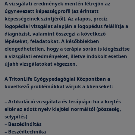
A vizsgálati eredmények mentén létrejön az
úgynevezett képességprofil (az érintett
képességeinek szintjéről). Az alapos, precíz
logopédiai vizsgálat alapján a logopédus felállítja a
diagnózist, valamint összegzi a következő
lépéseket, feladatokat. A későbbiekben
elengedhetetlen, hogy a terápia során is kiegészítse
a vizsgálati eredményeket, illetve indokolt esetben
újabb vizsgálatokat végezzen.
A TritonLife Gyógypedagógiai Központban a
következő problémákkal várjuk a klienseket:
– Artikuláció vizsgálata és terápiája: ha a kiejtés
eltér az adott nyelv kiejtési normáitól (pöszeség,
selypítés)
– Beszédindítás
– Beszédtechnika