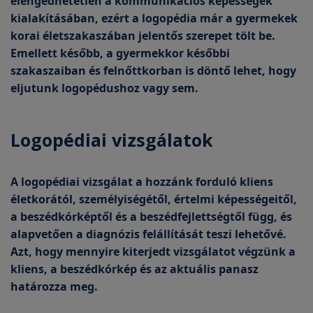
elengedhetetlen a kommunikációs képességek
kialakításában, ezért a logopédia már a gyermekek
korai életszakaszában jelentős szerepet tölt be.
Emellett később, a gyermekkor későbbi
szakaszaiban és felnőttkorban is döntő lehet, hogy
eljutunk logopédushoz vagy sem.
Logopédiai vizsgálatok
A logopédiai vizsgálat a hozzánk forduló kliens
életkorától, személyiségétől, értelmi képességeitől,
a beszédkórképtől és a beszédfejlettségtől függ, és
alapvetően a diagnózis felállítását teszi lehetővé.
Azt, hogy mennyire kiterjedt vizsgálatot végzünk a
kliens, a beszédkórkép és az aktuális panasz
határozza meg.