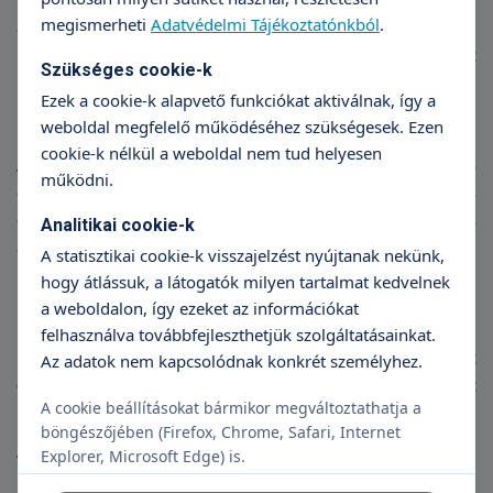
fogamzásgátlót ír fel az orvos, ami látszólag rendezi
megismerheti
Adatvédelmi Tájékoztatónkból
.
a menstruációt, csak éppen az alapbetegségét nem
kezeli. Vagy a bőrgyógyász gyógyszert és krémeket
Szükséges cookie-k
ír fel, de ezek nem nyújtanak igazi megoldást.
Ezek a cookie-k alapvető funkciókat aktiválnak, így a
Diagnózis
weboldal megfelelő működéséhez szükségesek. Ezen
cookie-k nélkül a weboldal nem tud helyesen
A helyes és pontos diagnózist nőgyógyász és
működni.
endokrinológus szakorvos szoros
együttműködésével lehet felállítani, amely részletes
Analitikai cookie-k
anamnézis felvételéből, nőgyógyászati vizsgálatból,
A statisztikai cookie-k visszajelzést nyújtanak nekünk,
ultrahang vizsgálatból és vérvételből áll.
hogy átlássuk, a látogatók milyen tartalmat kedvelnek
a weboldalon, így ezeket az információkat
Kezelés
felhasználva továbbfejleszthetjük szolgáltatásainkat.
Minthogy a problémák oka összefügg a szénhidrát
Az adatok nem kapcsolódnak konkrét személyhez.
(cukor) bevitel mennyiségével és eloszlásával, ezért
A cookie beállításokat bármikor megváltoztathatja a
ha azt szabályozzuk, akkor a tünetek is enyhülnek.
böngészőjében (Firefox, Chrome, Safari, Internet
Az inzulinrezisztencia kezelése a diéta és a mozgás.
Explorer, Microsoft Edge) is.
Esetleg metfromin gyógyszer is indokolt lehet, erről