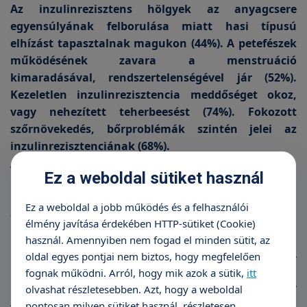
Az inzulinrezisztens hölgyek az anyagcsere
egyensúlyának felborulása miatt hasi típusú
elhízást tapasztalnak magukon (44%). A petefészek
működésének zavara a menstruáció
kimaradásával, rendszertelenségével jár (52%).
Kezeletlen inzulinrezisztencia meddőséget okoz,
vagy nehezített teherbeesést (74%). Fokozott
szőrnövekedés, bőrproblémák szintén jelei az
inzulinrezisztenciának (68%).
Veszélyek
Ez a weboldal sütiket használ
Nem szabad legyinteni, hogy „ez előfordul, majd
Ez a weboldal a jobb működés és a felhasználói
elmúlik”.
élmény javítása érdekében HTTP-sütiket (Cookie)
Előfordul, hogy a beteg „csak” tüneti kezelésben
használ. Amennyiben nem fogad el minden sütit, az
részesül és a kiváltó ok - az inzulinrezisztencia -
oldal egyes pontjai nem biztos, hogy megfelelően
rejtve marad. Például az enyhe stádiumú
fognak működni. Arról, hogy mik azok a sütik,
itt
inzulinrezisztens tinédzsernek „csak”
olvashat részletesebben. Azt, hogy a weboldal
pontosan milyen sütiket használ, részletesen