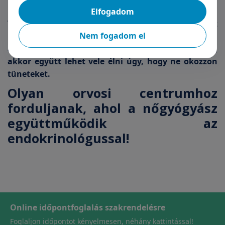
mindig az orvos személyre szabottan dönt.
Elfogadom
Valójában azt kell megérteni, hogy ha az
Nem fogadom el
inzulinrezisztens képes a saját irányítása alá vonni
a szervezetében zajló anyagcsere folyamatokat,
akkor együtt lehet vele élni úgy, hogy ne okozzon
tüneteket.
Olyan orvosi centrumhoz
forduljanak, ahol a nőgyógyász
együttműködik az
endokrinológussal!
Online időpontfoglalás szakrendelésre
Foglaljon időpontot kényelmesen, néhány kattintással!