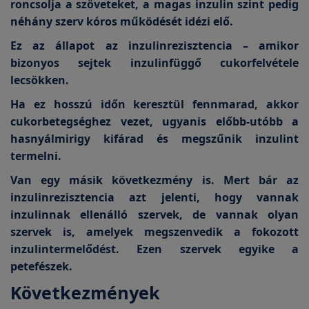
roncsolja a szöveteket, a magas inzulin szint pedig
néhány szerv kóros működését idézi elő.
Ez az állapot az inzulinrezisztencia – amikor
bizonyos sejtek inzulinfüggő cukorfelvétele
lecsökken.
Ha ez hosszú időn keresztül fennmarad, akkor
cukorbetegséghez vezet, ugyanis előbb-utóbb a
hasnyálmirigy kifárad és megszűnik inzulint
termelni.
Van egy másik következmény is. Mert bár az
inzulinrezisztencia azt jelenti, hogy vannak
inzulinnak ellenálló szervek, de vannak olyan
szervek is, amelyek megszenvedik a fokozott
inzulintermelődést. Ezen szervek egyike a
petefészek.
Következmények