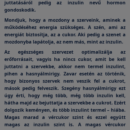
juttatásáról pedig az inzulin nevű hormon
gondoskodik.
Mondjuk, hogy a mozdony a szerveink, aminek a
működéséhez energia szükséges. A szén, ami az
energiát biztosítja, az a cukor. Aki pedig a szenet a
mozdonyba lapátolja, az nem más, mint az inzulin.
Az egészséges szervezet optimalizálja az
erőforrásait, vagyis ha nincs cukor, amit be kell
juttatni a szervekbe, akkor nem termel inzulint,
pihen a hasnyálmirigy. Zavar esetén az történik,
hogy bizonyos szervek nem veszik fel a cukrot,
mások pedig felveszik. Szegény hasnyálmirigy ezt
úgy érti, hogy még több, még több inzulin kell,
hátha majd az bejuttatja a szervekbe a cukrot. Ezért
dolgozik keményen, és több inzulint termel – hiába.
Magas marad a vércukor szint és ezzel együtt
magas az inzulin szint is. A magas vércukor