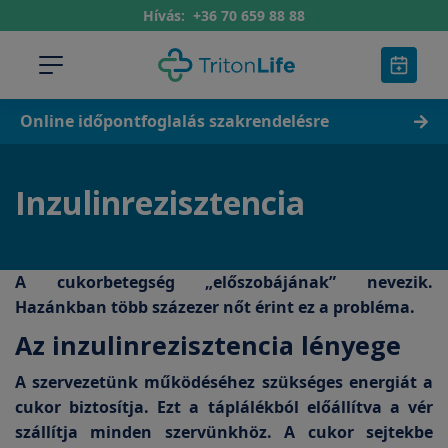
Hívás:
+36 70 659 88 88
Online időpontfoglalás szakrendelésre
Inzulinrezisztencia
A cukorbetegség „előszobájának” nevezik.
Hazánkban több százezer nőt érint ez a probléma.
Az inzulinrezisztencia lényege
A szervezetünk működéséhez szükséges energiát a
cukor biztosítja. Ezt a táplálékból előállítva a vér
szállítja minden szervünkhöz. A cukor sejtekbe