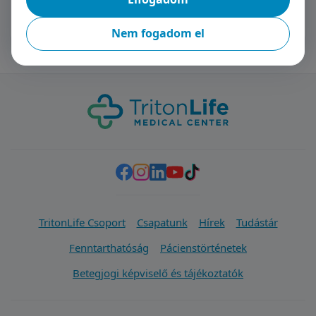
Nem fogadom el
TritonLife Csoport
Csapatunk
Hírek
Tudástár
Fenntarthatóság
Pácienstörténetek
Betegjogi képviselő és tájékoztatók