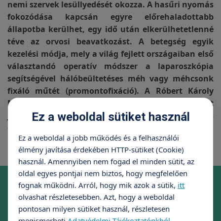
nemi szervek lesüllyedését okozza. A hasűri nyomás
fokozódása kapcsán egyre előrehaladottabb
állapotba kerülhet, egy idő után elkerülhetetlenné
téve az orvosi beavatkozást. A betegség egyik
kezelési módja, mely a világ fejlett országaiban első
választandó operatív módszer a laparoszkópia
segítségével hálóbeültetéses méh vagy méhcsonk
fixáló műtét (promontofixáció). A Róbert Károly
Magánklinika orvoscsoportja úttörő szerepet
Ez a weboldal sütiket használ
játszik hazánkban e műtétek bevezetése és
elterjesztése területén.
Ez a weboldal a jobb működés és a felhasználói
élmény javítása érdekében HTTP-sütiket (Cookie)
használ. Amennyiben nem fogad el minden sütit, az
oldal egyes pontjai nem biztos, hogy megfelelően
Online időpontfoglalás szakrendelésre
fognak működni. Arról, hogy mik azok a sütik,
itt
Foglaljon időpontot kényelmesen, néhány kattintással!
olvashat részletesebben. Azt, hogy a weboldal
pontosan milyen sütiket használ, részletesen
Időpontfoglalás
megismerheti
Adatvédelmi Tájékoztatónkból
.