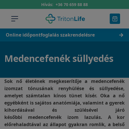
Hívás:
+36 70 659 88 88
Online időpontfoglalás szakrendelésre
Medencefenék süllyedés
Sok nő életének megkeserítője a medencefenék
izomzat tónusának renyhülése és süllyedése,
amelyet számtalan kínos tünet kísér. Oka a nő
egyébként is sajátos anatómiája, valamint a gyerek
kihordásával és szülésével járó
későbbi medencefenék izom lazulás. A kor
előrehaladtával az állapot gyakran romlik, a belső