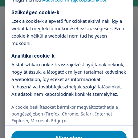
Szükséges cookie-k
Ezek a cookie-k alapvető funkciókat aktiválnak, így a
weboldal megfelelő működéséhez szükségesek. Ezen
Feliratkozás a Triton
cookie-k nélkül a weboldal nem tud helyesen
Hírlevélre
működni.
Név
E-mail cím
Analitikai cookie-k
A statisztikai cookie-k visszajelzést nyújtanak nekünk,
hogy átlássuk, a látogatók milyen tartalmat kedvelnek
a weboldalon, így ezeket az információkat
Feliratkozás
felhasználva továbbfejleszthetjük szolgáltatásainkat.
Az adatok nem kapcsolódnak konkrét személyhez.
Megismertem az adatkezelési tájékoztatót.
A cookie beállításokat bármikor megváltoztathatja a
Hozzájárulok, hogy Adatkezelő regisztráció céljából
böngészőjében (Firefox, Chrome, Safari, Internet
kezelje a személyes adataimat.
Explorer, Microsoft Edge) is.
Elfogadom