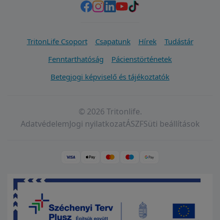
TritonLife Csoport
Csapatunk
Hírek
Tudástár
Fenntarthatóság
Pácienstörténetek
Betegjogi képviselő és tájékoztatók
© 2026 Tritonlife.
Adatvédelem
Jogi nyilatkozat
ÁSZF
Süti beállítások