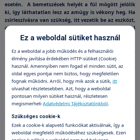
esetén. A bemetszések helyét a fül mögött jelölik
ki, így láthatatlan lesz az amúgy is vékony heg. Ha
zsírleszívásra van szükség, itt vezetik be az eszközt,
amellyel a plasztikai sebész finom mozdulatokkal
eltávolítja a fölösleges zsírt. Ha további alakításra
Ez a weboldal sütiket használ
van szükség, a bőrt, a bőr alatti kötőszövetet is
optimális formába hozza, majd elhelyezi a rejtett
Ez a weboldal a jobb működés és a felhasználói
élmény javítása érdekében HTTP-sütiket (Cookie)
varratokat. Az altatás miatt egy éjszakát javasolt
használ. Amennyiben nem fogad el minden sütit, az
az intézményben tölteni. A páciens másnap
oldal egyes pontjai nem biztos, hogy megfelelően
hazamehet, bizonyos életmódbeli tanácsokkal
fognak működni. Arról, hogy mik azok a sütik,
itt
ellátva.
olvashat részletesebben. Azt, hogy a weboldal
pontosan milyen sütiket használ, részletesen
Kímélő életmód
megismerheti
Adatvédelmi Tájékoztatónkból
.
Hazatérés után érezhető feszülés, megjelenhetnek
Szükséges cookie-k
véraláfutások, sőt, átmenetileg aszimmetrikusnak
Ezek a cookie-k alapvető funkciókat aktiválnak, így a
is tűnhet a nyak. Ez pár nap alatt rendeződik a
weboldal megfelelő működéséhez szükségesek. Ezen
műtéttel járó ödéma felszívódása után. Két hét