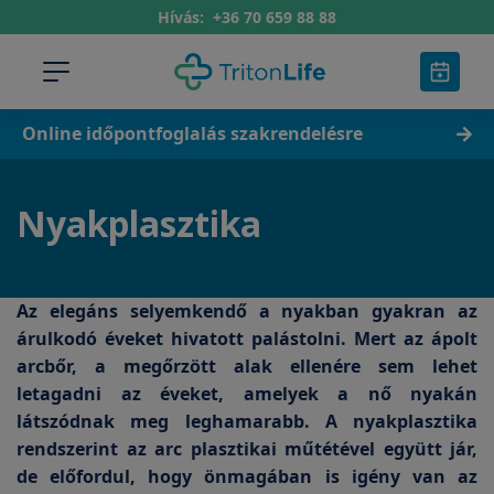
Hívás:
+36 70 659 88 88
Online időpontfoglalás szakrendelésre
Nyakplasztika
Az elegáns selyemkendő a nyakban gyakran az
árulkodó éveket hivatott palástolni. Mert az ápolt
arcbőr, a megőrzött alak ellenére sem lehet
letagadni az éveket, amelyek a nő nyakán
látszódnak meg leghamarabb. A nyakplasztika
rendszerint az arc plasztikai műtétével együtt jár,
de előfordul, hogy önmagában is igény van az