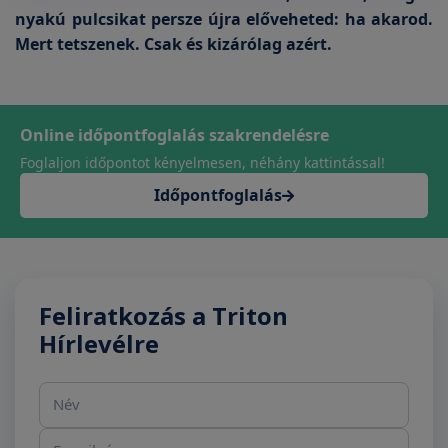
nyakú pulcsikat persze újra előveheted: ha akarod.
Mert tetszenek. Csak és kizárólag azért.
Online időpontfoglalás szakrendelésre
Foglaljon időpontot kényelmesen, néhány kattintással!
Időpontfoglalás
Feliratkozás a Triton
Hírlevélre
Név
E-mail cím