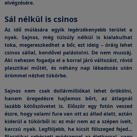
elvégzésére.
Sál nélkül is csinos
Az idő múlására egyik legérzékenyebb terület a
nyak. Sajnos, még túlsúly nélkül is kialakulhat
toka, megereszkedhet a bőr, ezt ideig – óráig lehet
csinos sállal, kendővel palástolni. De nem muszáj.
Aki nehezen fogadja el a korral járó változást, rövid
plasztikai műtét, és néhány nap lábadozás után
örömmel nézhet tükörbe.
Sajnos nem csak dollármilliókat lehet örökölni,
hanem öregedésre hajlamos bőrt, az átlagnál
lazább kötőszövetet is. Először egy fotón veszed
észre, hogy valami fura van ott az állad alatt, aztán
kiderül a tükörből is: ez már nem az a szépen ívelt,
karcsú nyak. Legföljebb, ha kicsit fölszeged fejed…
Plasztikai sebészeti módszerrel az életkorral, vagy