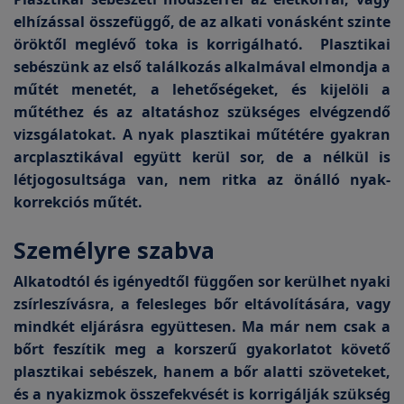
elhízással összefüggő, de az alkati vonásként szinte
öröktől meglévő toka is korrigálható. Plasztikai
sebészünk az első találkozás alkalmával elmondja a
műtét menetét, a lehetőségeket, és kijelöli a
műtéthez és az altatáshoz szükséges elvégzendő
vizsgálatokat. A nyak plasztikai műtétére gyakran
arcplasztikával együtt kerül sor, de a nélkül is
létjogosultsága van, nem ritka az önálló nyak-
korrekciós műtét.
Személyre szabva
Alkatodtól és igényedtől függően sor kerülhet nyaki
zsírleszívásra, a felesleges bőr eltávolítására, vagy
mindkét eljárásra együttesen. Ma már nem csak a
bőrt feszítik meg a korszerű gyakorlatot követő
plasztikai sebészek, hanem a bőr alatti szöveteket,
és a nyakizmok összefekvését is korrigálják szükség