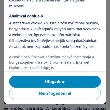
cookie-k nélkül a weboldal nem tud helyesen
múlva már csak a műtét pozitív hatása látszik. Ám
működni.
a gyors felépüléshez kíméletes életmódra van
szükség: az első napokban ne hajolj, ne emelgess
Analitikai cookie-k
nehéz dolgokat, és ne csinálj semmit, amitől
A statisztikai cookie-k visszajelzést nyújtanak nekünk,
vérbőség alakul ki az érintett területen. A sebet ne
hogy átlássuk, a látogatók milyen tartalmat kedvelnek
érje víz: hajat mosni tíz nap után lehet.
a weboldalon, így ezeket az információkat
Ugyanennyit kell várni arra, hogy finom sminkkel
felhasználva továbbfejleszthetjük szolgáltatásainkat.
elfedd a lábadozás nyomait. Az első napokban
Az adatok nem kapcsolódnak konkrét személyhez.
ajánlott fölpolcolt háttal aludni, és lehetőleg pépes
vagy könnyen rágható ételeket enni. Két hét múlva
A cookie beállításokat bármikor megváltoztathatja a
megtörténik a varratszedés, utána rendszeres
böngészőjében (Firefox, Chrome, Safari, Internet
Explorer, Microsoft Edge) is.
kontrollra lesz szükség, melynek időpontjairól a
plasztikai sebész tájékoztat.
Elfogadom
Nincs szükség kendőzésre
Nem fogadom el
Már pár héttel a műtét után szinte tökéletes képet
látsz a tükörben, ám a végleges eredmény csak fél
év múlva várható. A kendőket, sálakat, magas