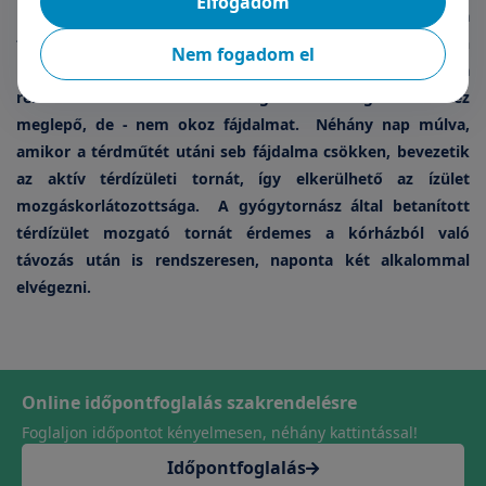
Elfogadom
nincs vége a munkának. A térdprotézis beültetés után a
térdspecialista további kezelést fog javasolni. A műtét után
Nem fogadom el
közvetlenül passzív térdmozgató géppel kezdik el a
rehabilitációt. A térd lassú mozgatása a betegnek – bár ez
meglepő, de - nem okoz fájdalmat. Néhány nap múlva,
amikor a térdműtét utáni seb fájdalma csökken, bevezetik
az aktív térdízületi tornát, így elkerülhető az ízület
mozgáskorlátozottsága. A gyógytornász által betanított
térdízület mozgató tornát érdemes a kórházból való
távozás után is rendszeresen, naponta két alkalommal
elvégezni.
Online időpontfoglalás szakrendelésre
Foglaljon időpontot kényelmesen, néhány kattintással!
Időpontfoglalás