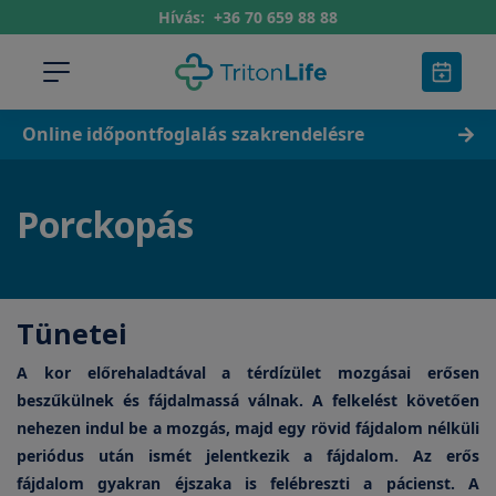
Hívás:
+36 70 659 88 88
Online időpontfoglalás szakrendelésre
Porckopás
Tünetei
A kor előrehaladtával a térdízület mozgásai erősen
beszűkülnek és fájdalmassá válnak. A felkelést követően
nehezen indul be a mozgás, majd egy rövid fájdalom nélküli
periódus után ismét jelentkezik a fájdalom. Az erős
fájdalom gyakran éjszaka is felébreszti a pácienst. A