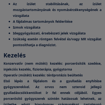
Az ízület stabilitásának, az ízület
mozgástartományának és nyomásérzékenységének a
vizsgálata
A fájdalmas tartományok felderítése
Izmok vizsgálata
Ideggyógyászati, érsebészeti jelek vizsgálata
Szükség esetén röntgen felvétel és/vagy MR vizsgálat
pontosíthatja a diagnózist.
Kezelés
Konzervatív (nem műtéti) kezelés: porcerősítők szedése,
injekciós kezelés, fizioterápia, gyógytorna
Operatív (műtéti) kezelés: térdprotézis beültetés
Első lépés a fájdalom és a gyulladás enyhítése
gyógyszerekkel. Az orvos nem szteroid jellegű
gyulladáscsökkentőket ír fel ennek céljából. Egyes
porcerősítő gyógyszerek szintén hatásosak lehetnek, az
ízületbe adott hiarulonsav származékot tartalmazó