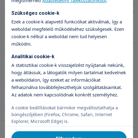
megismerheti
Adatvédelmi Tájékoztatónkból
.
megfogadni néhány életmódra vonatkozó tanácsot. Ha
ortopéd orvosa javasolja, kezdjen sportolni, hiszen a
Szükséges cookie-k
térdízület védelmének egyik kulcsa az erős combizomzat.
Ezek a cookie-k alapvető funkciókat aktiválnak, így a
Az úszás és a kerékpározás segíthet. Szobabiciklizésnél nem
weboldal megfelelő működéséhez szükségesek. Ezen
szabad nagy ellenállást használni, terepkerékpározásnál
cookie-k nélkül a weboldal nem tud helyesen
pedig kerülni kell a szintkülönbséget. A térízület kopása
működni.
erőteljesebb a túlsúlyt hordó betegeknél. A megfelelő
Analitikai cookie-k
mozgás mellett az egészséges életmód, energiaszegény
A statisztikai cookie-k visszajelzést nyújtanak nekünk,
táplálkozás is segíti a gyógyulását mindenkinek, aki
hogy átlássuk, a látogatók milyen tartalmat kedvelnek
térdízületi problémákkal küzd. A további térdfájdalom
a weboldalon, így ezeket az információkat
elkerülése érdekében fontos, hogy megfelelő lábbelit
felhasználva továbbfejleszthetjük szolgáltatásainkat.
hordjunk, mind a mindennapi életben, mind sportoláshoz.
Az adatok nem kapcsolódnak konkrét személyhez.
Ennek kiválasztásához kérje ortopéd orvosa tanácsát!
A cookie beállításokat bármikor megváltoztathatja a
Térdműtét után
böngészőjében (Firefox, Chrome, Safari, Internet
A térdsebészet ma már olyan eredményekre képes,
Explorer, Microsoft Edge) is.
amelyekről pár évtizede még csak álmodtak a
térdfájdalommal élő betegek. Ám a térdműtéttel még