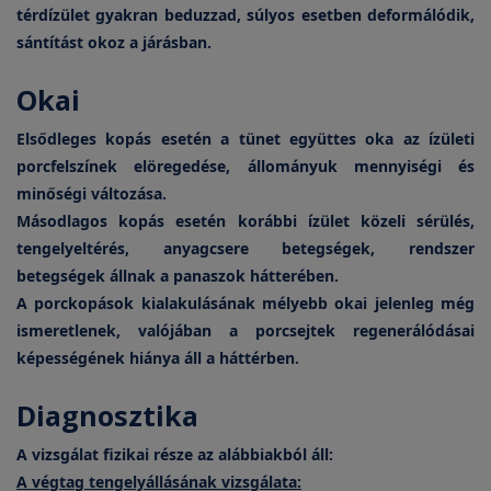
térdízület gyakran beduzzad, súlyos esetben deformálódik,
sántítást okoz a járásban.
Okai
Elsődleges kopás esetén a tünet együttes oka az ízületi
porcfelszínek elöregedése, állományuk mennyiségi és
minőségi változása.
Másodlagos kopás esetén korábbi ízület közeli sérülés,
tengelyeltérés, anyagcsere betegségek, rendszer
betegségek állnak a panaszok hátterében.
A porckopások kialakulásának mélyebb okai jelenleg még
ismeretlenek, valójában a porcsejtek regenerálódásai
képességének hiánya áll a háttérben.
Diagnosztika
A vizsgálat fizikai része az alábbiakból áll:
A végtag tengelyállásának vizsgálata: