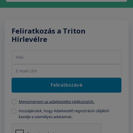
Feliratkozás a Triton
Hírlevélre
Név
E-mail cím
Feliratkozás
Megismertem az adatkezelési tájékoztatót.
Hozzájárulok, hogy Adatkezelő regisztráció céljából
kezelje a személyes adataimat.