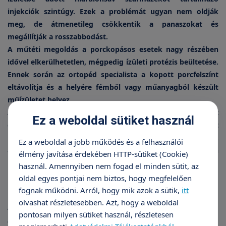
injekciók szintúgy. Ezek a problémát ugyan nem oldják
meg, de átmenetileg csökkentik a panaszokat és
megállítják a rosszabbodást.
A műtéti megoldás a porckopásos esetek nagy részében
idővel elkerülhetetlen, mégpedig ízületi protézis beültetése.
Ennek során az ortopéd specialista a kopott porcfelszínt
eltávolítja és a helyére fémből vagy műanyagból készült
műízületet helyez.
A műtét utáni rehabilitáció speciálisan felépített
Ez a weboldal sütiket használ
gyógytornából és fürdőkezelésekből áll, amelyeket
kezelőorvosával kell egyeztetnie. Az izomerő visszanyerése,
Ez a weboldal a jobb működés és a felhasználói
az ízület mozgástartományának a visszaállítása hatékonyan
élmény javítása érdekében HTTP-sütiket (Cookie)
rehabilitálja az operált térdízületet.
használ. Amennyiben nem fogad el minden sütit, az
oldal egyes pontjai nem biztos, hogy megfelelően
Porckopás
fognak működni. Arról, hogy mik azok a sütik,
itt
olvashat részletesebben. Azt, hogy a weboldal
Artrózissal élni
pontosan milyen sütiket használ, részletesen
A térdízületi porckopás sikeres kezelése esetén is jó