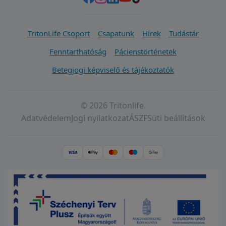
TritonLife Csoport
Csapatunk
Hírek
Tudástár
Fenntarthatóság
Pácienstörténetek
Betegjogi képviselő és tájékoztatók
© 2026 Tritonlife.
Adatvédelem
Jogi nyilatkozat
ÁSZF
Süti beállítások