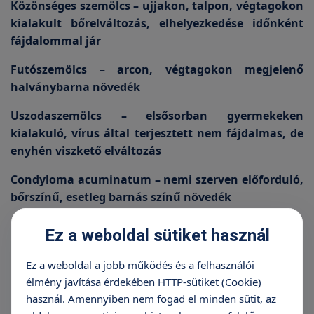
Közönséges szemölcs – ujjakon, talpon, végtagokon
kialakult bőrelváltozás, elhelyezkedése időnként
fájdalommal jár
Futószemölcs – arcon, végtagokon megjelenő
halványbarna növedék
Uszodaszemölcs – elsősorban gyermekeken
kialakuló, vírus által terjesztett nem fájdalmas, de
enyhén viszkető elváltozás
Condyloma acuminatum – nemi szerven előforduló,
bőrszínű, esetleg barnás színű növedék
Keratosis seborrhoica (időskori szemölcs) – törzsön,
Ez a weboldal sütiket használ
felnőttkorban megjelenő lapos vagy kiemelkedő,
anyajegyhez nagyon hasonlító különböző színű
Ez a weboldal a jobb működés és a felhasználói
bőrképlet
élmény javítása érdekében HTTP-sütiket (Cookie)
használ. Amennyiben nem fogad el minden sütit, az
Haemangioma – pici, néha nagyobb piros színű