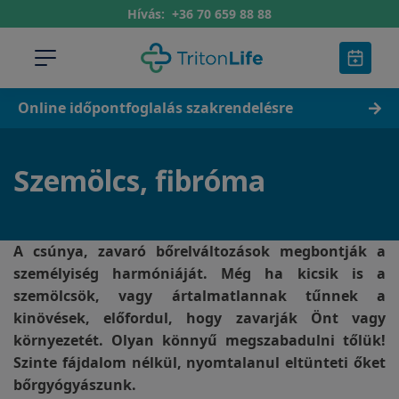
Hívás:
+36 70 659 88 88
Online időpontfoglalás szakrendelésre
Szemölcs, fibróma
A csúnya, zavaró bőrelváltozások megbontják a
személyiség harmóniáját. Még ha kicsik is a
szemölcsök, vagy ártalmatlannak tűnnek a
kinövések, előfordul, hogy zavarják Önt vagy
környezetét. Olyan könnyű megszabadulni tőlük!
Szinte fájdalom nélkül, nyomtalanul eltünteti őket
bőrgyógyászunk.