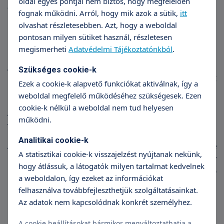
oldal egyes pontjai nem biztos, hogy megfelelően
elváltozás
fognak működni. Arról, hogy mik azok a sütik,
itt
olvashat részletesebben. Azt, hogy a weboldal
pontosan milyen sütiket használ, részletesen
Kezelése
megismerheti
Adatvédelmi Tájékoztatónkból
.
Alapos vizsgálatot követően a bőrgyógyász a
Szükséges cookie-k
kinövés típusától és méretétől függően különböző
Ezek a cookie-k alapvető funkciókat aktiválnak, így a
módszerrel elvégzi annak eltávolítását.
weboldal megfelelő működéséhez szükségesek. Ezen
cookie-k nélkül a weboldal nem tud helyesen
Az eltávolítás történhet ecseteléssel, fagyasztással,
működni.
vagy rádiófrekvenciás kezeléssel.
Analitikai cookie-k
Az eltávolítással járó enyhe fájdalom megelőzésére
A statisztikai cookie-k visszajelzést nyújtanak nekünk,
bőrgyógyászunk helyi érzéstelenítő krémet vagy
hogy átlássuk, a látogatók milyen tartalmat kedvelnek
injekciót alkalmaz, hogy Ön a legkisebb
a weboldalon, így ezeket az információkat
kellemetlenséggel járó beavatkozással szabaduljon
felhasználva továbbfejleszthetjük szolgáltatásainkat.
meg a testrésze harmóniáját megbontó csúnya
Az adatok nem kapcsolódnak konkrét személyhez.
bőrkinövéstől.
A cookie beállításokat bármikor megváltoztathatja a