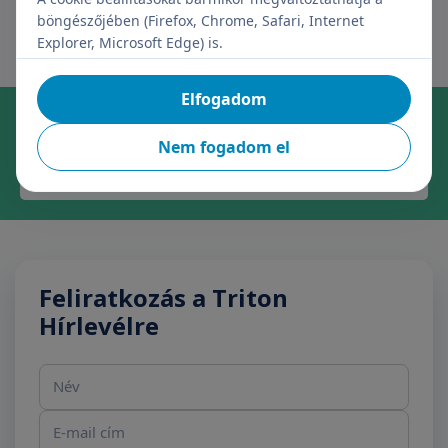
böngészőjében (Firefox, Chrome, Safari, Internet
Explorer, Microsoft Edge) is.
Elfogadom
Online időpontfoglalás szakrendelésre
Foglaljon időpontot kényelmesen, néhány kattintással!
Nem fogadom el
Időpontfoglalás
Feliratkozás a Triton
Hírlevélre
Név
E-mail cím