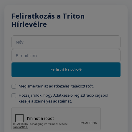
Feliratkozás a Triton
Hírlevélre
Név
E-mail cím
Feliratkozás
Megismertem az adatkezelési tájékoztatót.
Hozzájárulok, hogy Adatkezelő regisztráció céljából
kezelje a személyes adataimat.