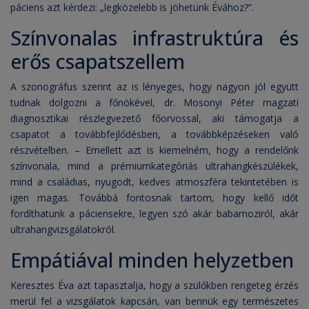
páciens azt kérdezi: „legközelebb is jöhetünk Évához?”.
Színvonalas infrastruktúra és
erős csapatszellem
A szonográfus szerint az is lényeges, hogy nagyon jól együtt
tudnak dolgozni a főnökével, dr. Mosonyi Péter magzati
diagnosztikai részlegvezető főorvossal, aki támogatja a
csapatot a továbbfejlődésben, a továbbképzéseken való
részvételben. – Emellett azt is kiemelném, hogy a rendelőnk
színvonala, mind a prémiumkategóriás ultrahangkészülékek,
mind a családias, nyugodt, kedves atmoszféra tekintetében is
igen magas. Továbbá fontosnak tartom, hogy kellő időt
fordíthatunk a páciensekre, legyen szó akár babamoziról, akár
ultrahangvizsgálatokról.
Empátiával minden helyzetben
Keresztes Éva azt tapasztalja, hogy a szülőkben rengeteg érzés
merül fel a vizsgálatok kapcsán, van bennük egy természetes