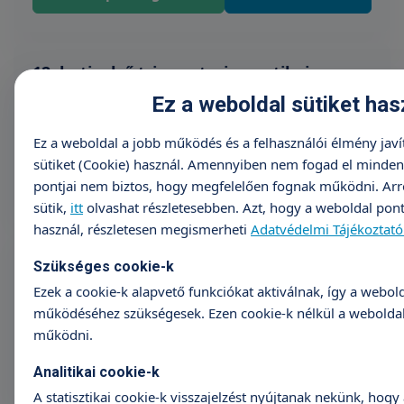
12. heti, első trimeszteri genetikai
ultrahang
Ez a weboldal sütiket has
Árak megtekintése
Ez a weboldal a jobb működés és a felhasználói élmény jav
sütiket (Cookie) használ. Amennyiben nem fogad el minden s
Időpontfoglalás
Részletek
pontjai nem biztos, hogy megfelelően fognak működni. Arr
sütik,
itt
olvashat részletesebben. Azt, hogy a weboldal pont
használ, részletesen megismerheti
Adatvédelmi Tájékoztat
18-21. heti, második trimeszteri genetikai
ultrahang
Szükséges cookie-k
Ezek a cookie-k alapvető funkciókat aktiválnak, így a webol
Árak megtekintése
működéséhez szükségesek. Ezen cookie-k nélkül a webolda
működni.
Időpontfoglalás
Részletek
Analitikai cookie-k
A statisztikai cookie-k visszajelzést nyújtanak nekünk, hogy 