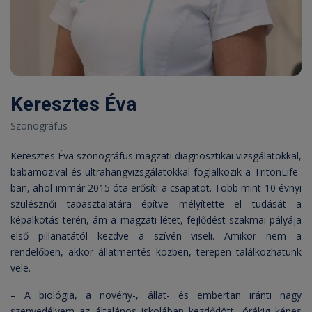
Keresztes Éva
Szonográfus
Keresztes Éva szonográfus magzati diagnosztikai vizsgálatokkal,
babamozival és ultrahangvizsgálatokkal foglalkozik a TritonLife-
ban, ahol immár 2015 óta erősíti a csapatot. Több mint 10 évnyi
szülésznői tapasztalatára építve mélyítette el tudását a
képalkotás terén, ám a magzati létet, fejlődést szakmai pályája
első pillanatától kezdve a szívén viseli. Amikor nem a
rendelőben, akkor állatmentés közben, terepen találkozhatunk
vele.
– A biológia, a növény-, állat- és embertan iránti nagy
szenvedélyem az általános iskolában kezdődött, órákig képes