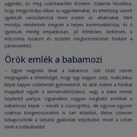
aggódás, és még számtalanféle érzelem. Szakmai hitvallása,
hogy megpróbálja oldani az aggodalmakat, és lehetőség szerint
igyekszik varázslatossá tenni ezeket az alkalmakat. Mint
mondja, mindennek megvan a helyes kommunikációja, és ő
igyekszik mindig empatikusan, jól érthetően, kedvesen, a
kölcsönös bizalom és tisztelet megteremtésével fordulni a
páciensekhez.
Örök emlék a babamozi
– Egyre nagyobb divat a babamozi. Sok szülő szereti
megragadni a lehetőséget, hogy egy nagyon szép, realisztikus
képet kapjon születendő gyermekéről, és akár ezeket a fotókat
magukkal vigyék a kismamafotózásra, vagy a baba nemét
bejelentő partyra. Ugyanakkor nagyon megható emlékek a
babamozis képek – meséli a szonográfus, aki egyszer-egyszer
szakmai kongresszusokon is tart előadást, illetve szívesen
bekapcsolódik a tanulók gyakorlati képzésébe, mivel a szívén
viseli a tudásátadást.