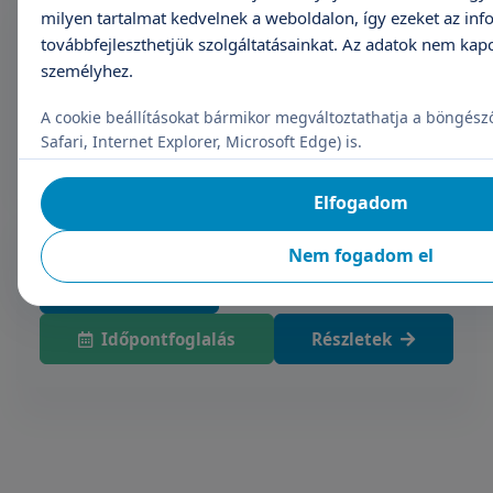
30-32. heti, harmadik trimeszteri
milyen tartalmat kedvelnek a weboldalon, így ezeket az inf
ultrahang vizsgálat
továbbfejleszthetjük szolgáltatásainkat. Az adatok nem ka
személyhez.
Árak megtekintése
A cookie beállításokat bármikor megváltoztathatja a böngész
Időpontfoglalás
Részletek
Safari, Internet Explorer, Microsoft Edge) is.
Elfogadom
38. heti, harmadik trimeszteri ultrahang
vizsgálat
Nem fogadom el
Árak megtekintése
Időpontfoglalás
Részletek