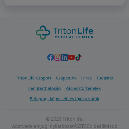
TritonLife Csoport
Csapatunk
Hírek
Tudástár
Fenntarthatóság
Pácienstörténetek
Betegjogi képviselő és tájékoztatók
© 2026 Tritonlife.
Adatvédelem
Jogi nyilatkozat
ÁSZF
Süti beállítások