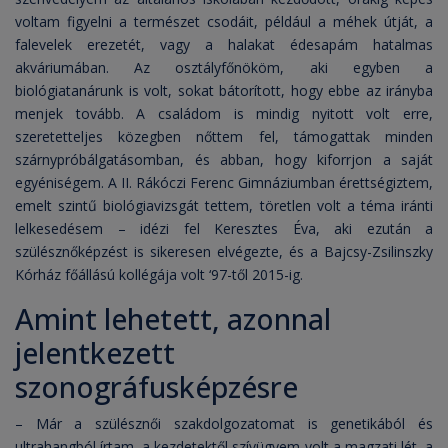
voltam figyelni a természet csodáit, például a méhek útját, a
falevelek erezetét, vagy a halakat édesapám hatalmas
akváriumában. Az osztályfőnököm, aki egyben a
biológiatanárunk is volt, sokat bátorított, hogy ebbe az irányba
menjek tovább. A családom is mindig nyitott volt erre,
szeretetteljes közegben nőttem fel, támogattak minden
szárnypróbálgatásomban, és abban, hogy kiforrjon a saját
egyéniségem. A II. Rákóczi Ferenc Gimnáziumban érettségiztem,
emelt szintű biológiavizsgát tettem, töretlen volt a téma iránti
lelkesedésem – idézi fel Keresztes Éva, aki ezután a
szülésznőképzést is sikeresen elvégezte, és a Bajcsy-Zsilinszky
Kórház főállású kollégája volt ‘97-től 2015-ig.
Amint lehetett, azonnal
jelentkezett
szonográfusképzésre
– Már a szülésznői szakdolgozatomat is genetikából és
ultrahangból írtam, a kezdetektől szívügyem volt a magzati lét, a