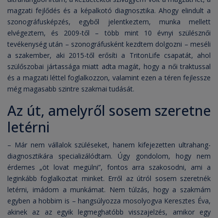
magzati fejlődés és a képalkotó diagnosztika. Ahogy elindult a
szonográfusképzés, egyből jelentkeztem, munka mellett
elvégeztem, és 2009-től – több mint 10 évnyi szülésznői
tevékenység után – szonográfusként kezdtem dolgozni – meséli
a szakember, aki 2015-től erősíti a TritonLife csapatát, ahol
szülőszobai jártassága miatt adta magát, hogy a női traktussal
és a magzati léttel foglalkozzon, valamint ezen a téren fejlessze
még magasabb szintre szakmai tudását.
Az út, amelyről sosem szeretne
letérni
– Már nem vállalok szüléseket, hanem kifejezetten ultrahang-
diagnosztikára specializálódtam. Úgy gondolom, hogy nem
érdemes „öt lovat megülni”, fontos arra szakosodni, ami a
leginkább foglalkoztat minket. Erről az útról sosem szeretnék
letérni, imádom a munkámat. Nem túlzás, hogy a szakmám
egyben a hobbim is – hangsúlyozza mosolyogva Keresztes Éva,
akinek az az egyik legmeghatóbb visszajelzés, amikor egy