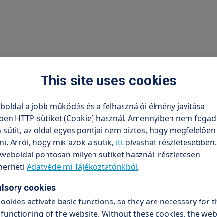
This site uses cookies
boldal a jobb működés és a felhasználói élmény javítása
ben HTTP-sütiket (Cookie) használ. Amennyiben nem fogad 
sütit, az oldal egyes pontjai nem biztos, hogy megfelelőe
. Arról, hogy mik azok a sütik,
itt
olvashat részletesebben.
weboldal pontosan milyen sütiket használ, részletesen
erheti
Adatvédelmi Tájékoztatónkból
.
lsory cookies
ookies activate basic functions, so they are necessary for t
functioning of the website. Without these cookies, the web