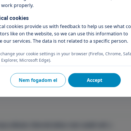
t work properly.
ical cookies
ical cookies provide us with feedback to help us see what c
itors like on the website, so we can use this information to
 our services. The data is not related to a specific person.
change your cookie settings in your browser (Firefox, Chrome, Safa
 Explorer, Microsoft Edge).
Nem fogadom el
Accept
a először, Nimród ekkor már stabil volt :)