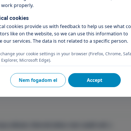
t work properly.
ical cookies
ical cookies provide us with feedback to help us see what c
itors like on the website, so we can use this information to
 our services. The data is not related to a specific person.
change your cookie settings in your browser (Firefox, Chrome, Safa
 Explorer, Microsoft Edge).
Nem fogadom el
Accept
a először, Nimród ekkor már stabil volt :)