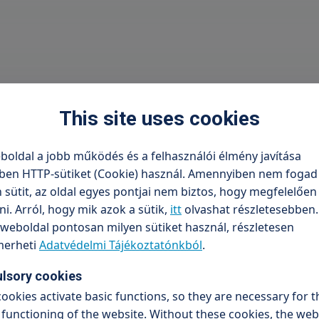
This site uses cookies
boldal a jobb működés és a felhasználói élmény javítása
ben HTTP-sütiket (Cookie) használ. Amennyiben nem fogad 
sütit, az oldal egyes pontjai nem biztos, hogy megfelelőe
. Arról, hogy mik azok a sütik,
itt
olvashat részletesebben.
weboldal pontosan milyen sütiket használ, részletesen
erheti
Adatvédelmi Tájékoztatónkból
.
lsory cookies
ookies activate basic functions, so they are necessary for t
functioning of the website. Without these cookies, the web