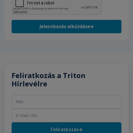
Jelentkezés elküldése
Feliratkozás a Triton
Hírlevélre
Név
E-mail cím
Feliratkozás