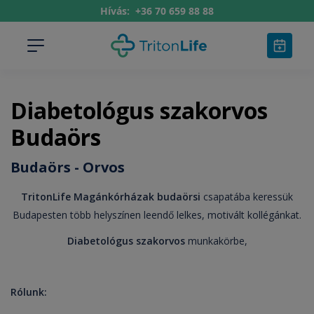
Hívás:
+36 70 659 88 88
Diabetológus szakorvos
Budaörs
Budaörs - Orvos
TritonLife Magánkórházak budaörsi
csapatába keressük
Budapesten több helyszínen leendő lelkes, motivált kollégánkat.
Diabetológus szakorvos
munkakörbe,
Rólunk: