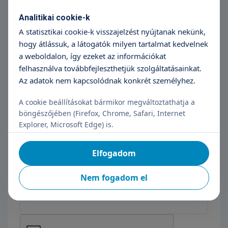
Jelentkezés
Analitikai cookie-k
A statisztikai cookie-k visszajelzést nyújtanak nekünk,
Név
hogy átlássuk, a látogatók milyen tartalmat kedvelnek
a weboldalon, így ezeket az információkat
Telefonszám
felhasználva továbbfejleszthetjük szolgáltatásainkat.
Az adatok nem kapcsolódnak konkrét személyhez.
E-mail cím
A cookie beállításokat bármikor megváltoztathatja a
Üzenet
böngészőjében (Firefox, Chrome, Safari, Internet
Explorer, Microsoft Edge) is.
Elfogadom
Nem fogadom el
Önéletrajz feltöltése