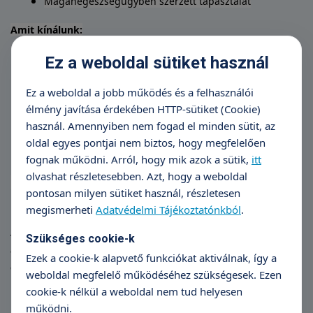
Magánegészségügyben szerzett tapasztalat
Amit kínálunk:
Versenyképes juttatások
Ez a weboldal sütiket használ
Kiváló munkakörülmények
Szakmailag felkészült, támogató csapat
Ez a weboldal a jobb működés és a felhasználói
Felelősségteljes, kihívásokkal teli munka
élmény javítása érdekében HTTP-sütiket (Cookie)
Folyamatos szakmai fejlődési lehetőség
használ. Amennyiben nem fogad el minden sütit, az
oldal egyes pontjai nem biztos, hogy megfelelően
Kapcsolattartó:
fognak működni. Arról, hogy mik azok a sütik,
itt
olvashat részletesebben. Azt, hogy a weboldal
Munkavégzés helye:
TritonLife Magánkórház Budaörs
pontosan milyen sütiket használ, részletesen
Munkakezdés ideje:
Akár azonnal
megismerheti
Adatvédelmi Tájékoztatónkból
.
Amennyiben a fenti lehetőség felkeltette érdeklődését, és
Szükséges cookie-k
az elvárásoknak megfelel, magyar nyelvű fényképes
Ezek a cookie-k alapvető funkciókat aktiválnak, így a
önéletrajzát és motivációs levelét a bérigénye
weboldal megfelelő működéséhez szükségesek. Ezen
megjelölésével az alábbi felületen várjuk!
cookie-k nélkül a weboldal nem tud helyesen
működni.